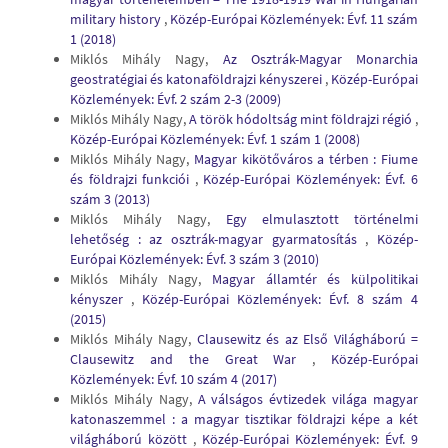
military history
,
Közép-Európai Közlemények: Évf. 11 szám
1 (2018)
Miklós Mihály Nagy,
Az Osztrák-Magyar Monarchia
geostratégiai és katonaföldrajzi kényszerei
,
Közép-Európai
Közlemények: Évf. 2 szám 2-3 (2009)
Miklós Mihály Nagy,
A török hódoltság mint földrajzi régió
,
Közép-Európai Közlemények: Évf. 1 szám 1 (2008)
Miklós Mihály Nagy,
Magyar kikötőváros a térben : Fiume
és földrajzi funkciói
,
Közép-Európai Közlemények: Évf. 6
szám 3 (2013)
Miklós Mihály Nagy,
Egy elmulasztott történelmi
lehetőség : az osztrák-magyar gyarmatosítás
,
Közép-
Európai Közlemények: Évf. 3 szám 3 (2010)
Miklós Mihály Nagy,
Magyar államtér és külpolitikai
kényszer
,
Közép-Európai Közlemények: Évf. 8 szám 4
(2015)
Miklós Mihály Nagy,
Clausewitz és az Első Világháború =
Clausewitz and the Great War
,
Közép-Európai
Közlemények: Évf. 10 szám 4 (2017)
Miklós Mihály Nagy,
A válságos évtizedek világa magyar
katonaszemmel : a magyar tisztikar földrajzi képe a két
világháború között
,
Közép-Európai Közlemények: Évf. 9