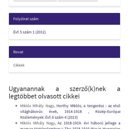
Folyóirat szám
Évf. 5 szám 1 (2012)
Rovat
Cikkek
Ugyanannak a szerző(k)nek a
legtöbbet olvasott cikkei
Miklós Mihály Nagy,
Horthy Miklós, a tengerész : az első
világháborús évek, 1914-1918
,
Közép-Európai
Közlemények: Évf. 6 szám 4 (2013)
Miklós Mihály Nagy,
Az 1918-1919. évi háború jellege a
magyar történelemben = The 1918-1919 War in Hungarian