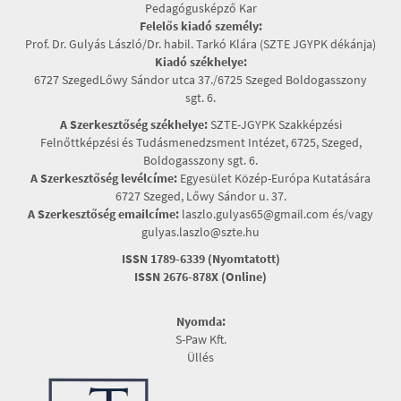
Pedagógusképző Kar
Felelős kiadó személy:
Prof. Dr. Gulyás László/Dr. habil. Tarkó Klára (SZTE JGYPK dékánja)
Kiadó székhelye:
6727 SzegedLőwy Sándor utca 37./6725 Szeged Boldogasszony
sgt. 6.
A Szerkesztőség székhelye:
SZTE-JGYPK Szakképzési
Felnőttképzési és Tudásmenedzsment Intézet, 6725, Szeged,
Boldogasszony sgt. 6.
A Szerkesztőség levélcíme:
Egyesület Közép-Európa Kutatására
6727 Szeged, Lőwy Sándor u. 37.
A Szerkesztőség emailcíme:
laszlo.gulyas65@gmail.com és/vagy
gulyas.laszlo@szte.hu
ISSN 1789-6339 (Nyomtatott)
ISSN 2676-878X (Online)
Nyomda:
S-Paw Kft.
Üllés