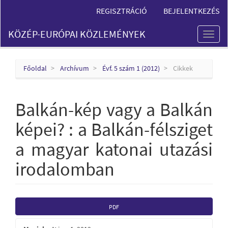
Main
REGISZTRÁCIÓ
BEJELENTKEZÉS
Navigation
Main
KÖZÉP-EURÓPAI KÖZLEMÉNYEK
Content
Toggl
Sidebar
naviga
Főoldal
Archívum
Évf. 5 szám 1 (2012)
Cikkek
Balkán-kép vagy a Balkán
képei? : a Balkán-félsziget
a magyar katonai utazási
irodalomban
Article
PDF
Sidebar