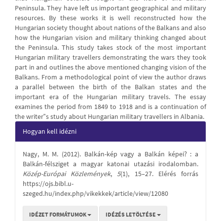
Peninsula. They have left us important geographical and military
resources. By these works it is well reconstructed how the
Hungarian society thought about nations of the Balkans and also
how the Hungarian vision and military thinking changed about
the Peninsula. This study takes stock of the most important
Hungarian military travellers demonstrating the wars they took
part in and outlines the above mentioned changing vision of the
Balkans. From a methodological point of view the author draws
a parallel between the birth of the Balkan states and the
important era of the Hungarian military travels. The essay
examines the period from 1849 to 1918 and is a continuation of
the writer‟s study about Hungarian military travellers in Albania.
Article
Hogyan kell idézni
Details
Nagy, M. M. (2012). Balkán-kép vagy a Balkán képei? : a
Balkán-félsziget a magyar katonai utazási irodalomban.
Közép-Európai Közlemények
,
5
(1), 15–27. Elérés forrás
https://ojs.bibl.u-
szeged.hu/index.php/vikekkek/article/view/12080
IDÉZET FORMÁTUMOK
IDÉZÉS LETÖLTÉSE