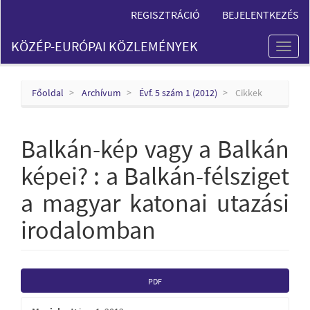
Main
REGISZTRÁCIÓ
BEJELENTKEZÉS
Navigation
Main
KÖZÉP-EURÓPAI KÖZLEMÉNYEK
Content
Toggl
Sidebar
naviga
Főoldal
Archívum
Évf. 5 szám 1 (2012)
Cikkek
Balkán-kép vagy a Balkán
képei? : a Balkán-félsziget
a magyar katonai utazási
irodalomban
Article
PDF
Sidebar