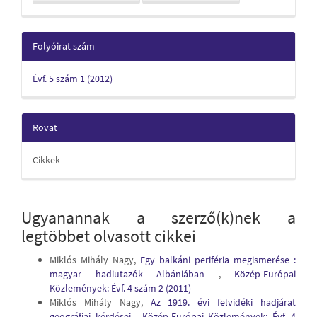
Folyóirat szám
Évf. 5 szám 1 (2012)
Rovat
Cikkek
Ugyanannak a szerző(k)nek a
legtöbbet olvasott cikkei
Miklós Mihály Nagy,
Egy balkáni periféria megismerése :
magyar hadiutazók Albániában
,
Közép-Európai
Közlemények: Évf. 4 szám 2 (2011)
Miklós Mihály Nagy,
Az 1919. évi felvidéki hadjárat
geográfiai kérdései
,
Közép-Európai Közlemények: Évf. 4