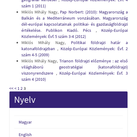
szám 1 (2011)
Miklós Mihály Nagy,
Pap Norbert: (2010): Magyarország a
Balkán és a Mediterráneum vonzásában. Magyarország
dél-európai kapcsolatainak politikai- és gazdaságföldrajzi
értékelése. Publikon Kiadó. Pécs
,
Közép-Európai
Közlemények: Évf. 5 szám 3-4 (2012)
Miklós Mihály Nagy,
Politikai földrajzi határ a
katonaföldrajzban
,
Közép-Európai Közlemények: Évf. 2
szám 4-5 (2009)
Miklós Mihály Nagy,
Trianon földrajzi előzménye : az első
világháború geostratégiai (katonaföldrajzi)
viszonyrendszere
,
Közép-Európai Közlemények: Évf. 3
szám 4 (2010)
<<
<
1
2
3
Nyelv
Magyar
English