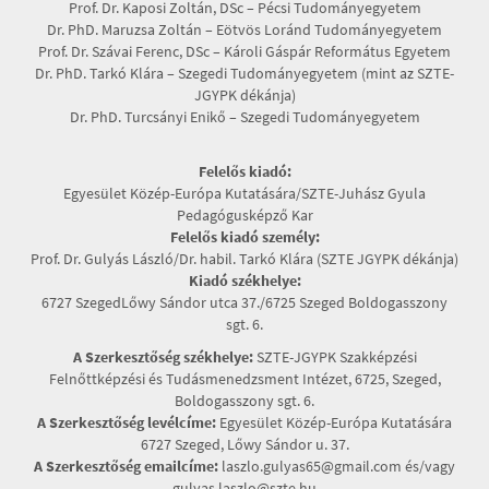
Prof. Dr. Kaposi Zoltán, DSc – Pécsi Tudományegyetem
Dr. PhD. Maruzsa Zoltán – Eötvös Loránd Tudományegyetem
Prof. Dr. Szávai Ferenc, DSc – Károli Gáspár Református Egyetem
Dr. PhD. Tarkó Klára – Szegedi Tudományegyetem (mint az SZTE-
JGYPK dékánja)
Dr. PhD. Turcsányi Enikő – Szegedi Tudományegyetem
Felelős kiadó:
Egyesület Közép-Európa Kutatására/SZTE-Juhász Gyula
Pedagógusképző Kar
Felelős kiadó személy:
Prof. Dr. Gulyás László/Dr. habil. Tarkó Klára (SZTE JGYPK dékánja)
Kiadó székhelye:
6727 SzegedLőwy Sándor utca 37./6725 Szeged Boldogasszony
sgt. 6.
A Szerkesztőség székhelye:
SZTE-JGYPK Szakképzési
Felnőttképzési és Tudásmenedzsment Intézet, 6725, Szeged,
Boldogasszony sgt. 6.
A Szerkesztőség levélcíme:
Egyesület Közép-Európa Kutatására
6727 Szeged, Lőwy Sándor u. 37.
A Szerkesztőség emailcíme:
laszlo.gulyas65@gmail.com és/vagy
gulyas.laszlo@szte.hu