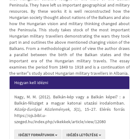
Peninsula. They have left us important geographical and military
resources. By these works it is well reconstructed how the
Hungarian society thought about nations of the Balkans and also
how the Hungarian vision and military thinking changed about
the Peninsula. This study takes stock of the most important
Hungarian military travellers demonstrating the wars they took
part in and outlines the above mentioned changing vision of the
Balkans. From a methodological point of view the author draws
a parallel between the birth of the Balkan states and the
important era of the Hungarian military travels. The essay
examines the period from 1849 to 1918 and is a continuation of
the writer‟s study about Hungarian military travellers in Albania.
Article
Hogyan kell idézni
Details
Nagy, M. M. (2012). Balkán-kép vagy a Balkán képei? : a
Balkán-félsziget a magyar katonai utazási irodalomban.
Közép-Európai Közlemények
,
5
(1), 15–27. Elérés forrás
https://ojs.bibl.u-
szeged.hu/index.php/vikekkek/article/view/12080
IDÉZET FORMÁTUMOK
IDÉZÉS LETÖLTÉSE