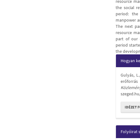
resource man
the social r
period: the
manpower anal
The next par
resource ma
part of our 
period start
the develop
Articl
Hogyan kel
Detail
Gulyás, L
erőforrá
Közlemén
szeged.hu
IDÉZET 
Folyóirat