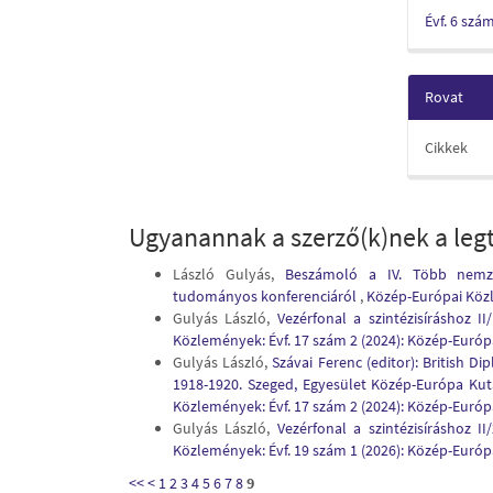
Évf. 6 szá
Rovat
Cikkek
Ugyanannak a szerző(k)nek a legt
László Gulyás,
Beszámoló a IV. Több nemze
tudományos konferenciáról
,
Közép-Európai Közl
Gulyás László,
Vezérfonal a szintézisíráshoz I
Közlemények: Évf. 17 szám 2 (2024): Közép-Euró
Gulyás László,
Szávai Ferenc (editor): British D
1918-1920. Szeged, Egyesület Közép-Európa Kut
Közlemények: Évf. 17 szám 2 (2024): Közép-Euró
Gulyás László,
Vezérfonal a szintézisíráshoz I
Közlemények: Évf. 19 szám 1 (2026): Közép-Euró
<<
<
1
2
3
4
5
6
7
8
9