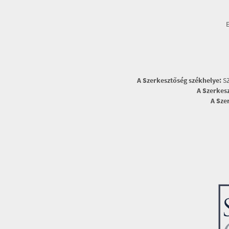
A Szerkesztőség székhelye:
SZ
A Szerkes
A Sze