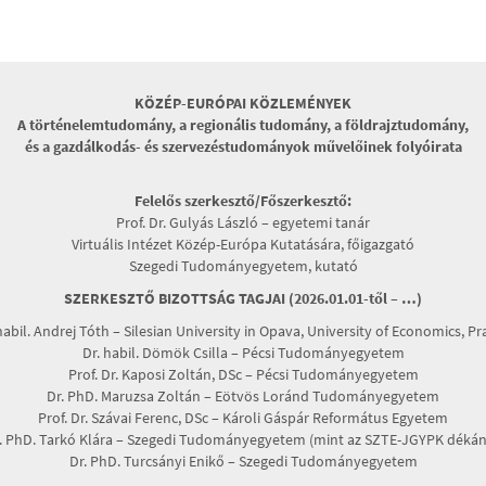
KÖZÉP-EURÓPAI KÖZLEMÉNYEK
A történelemtudomány, a regionális tudomány, a földrajztudomány,
és a gazdálkodás- és szervezéstudományok művelőinek folyóirata
Felelős szerkesztő/Főszerkesztő:
Prof. Dr. Gulyás László – egyetemi tanár
Virtuális Intézet Közép-Európa Kutatására, főigazgató
Szegedi Tudományegyetem, kutató
SZERKESZTŐ BIZOTTSÁG TAGJAI (2026.01.01-től – …)
habil. Andrej Tóth – Silesian University in Opava, University of Economics, P
Dr. habil. Dömök Csilla – Pécsi Tudományegyetem
Prof. Dr. Kaposi Zoltán, DSc – Pécsi Tudományegyetem
Dr. PhD. Maruzsa Zoltán – Eötvös Loránd Tudományegyetem
Prof. Dr. Szávai Ferenc, DSc – Károli Gáspár Református Egyetem
. PhD. Tarkó Klára – Szegedi Tudományegyetem (mint az SZTE-JGYPK dékán
Dr. PhD. Turcsányi Enikő – Szegedi Tudományegyetem