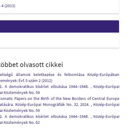
m 4 (2013)
öbbet olvasott cikkei
tiségű államok keletkezése és felbomlása Közép-Európában
emények: Évf. 5 szám 2 (2012)
I/1. A demokratikus kísérlet elbukása 1944–1948.
,
Közép-Európai
pai Közlemények No. 59
iplomatic Papers on the Birth of the New Borders of Central Europe
atására. Közép-Európai Monográfiák No. 32. 2024.
,
Közép-Európai
pai Közlemények No. 59
I/2. A demokratikus kísérlet elbukása 1944–1948.
,
Közép-Európai
pai Közlemények No. 62