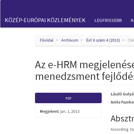
Main
Navigation
Main
KÖZÉP-EURÓPAI KÖZLEMÉNYEK
LEGFRISSEBB
A
Content
Sidebar
Főoldal
Archívum
Évf. 6 szám 4 (2013)
Cik
Az e-HRM megjelenése
menedzsment fejlődés
Article
Main
László Gulyá
PDF
Anita Fazeka
Sidebar
Articl
Megjelent:
jan. 1, 2013
Conte
Abszt
According t