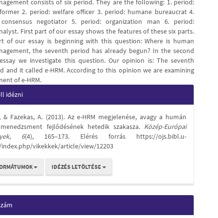
agement consists of six period. They are the following: 1. period:
eformer 2. period: welfare officer 3. period: humane bureaucrat 4.
 consensus negotiator 5. period: organization man 6. period:
yst. First part of our essay shows the features of these six parts.
t of our essay is beginning with this question: Where is human
nagement, the seventh period has already begun? In the second
essay we investigate this question. Our opinion is: The seventh
ed and it called e-HRM. According to this opinion we are examining
ment of e-HRM.
e
l idézni
s
., & Fazekas, A. (2013). Az e-HRM megjelenése, avagy a humán
s menedzsment fejlődésének hetedik szakasza.
Közép-Európai
yek
,
6
(4), 165–173. Elérés forrás https://ojs.bibl.u-
/index.php/vikekkek/article/view/12203
FORMÁTUMOK
IDÉZÉS LETÖLTÉSE
 szám