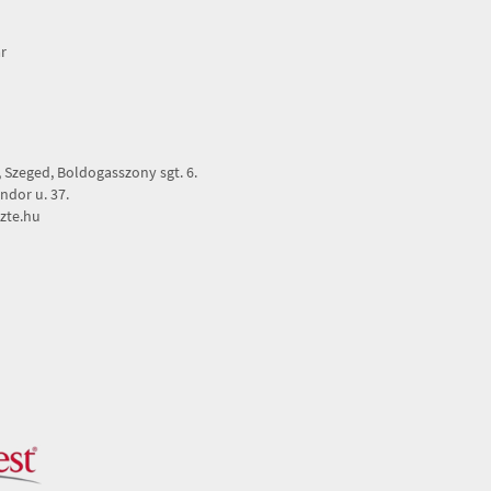
r
Szeged, Boldogasszony sgt. 6.
dor u. 37.
zte.hu