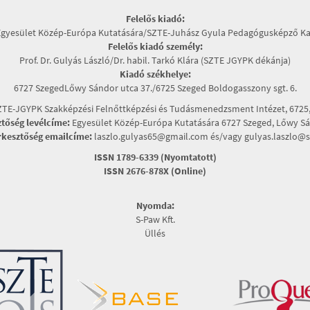
Felelős kiadó:
Egyesület Közép-Európa Kutatására/SZTE-Juhász Gyula Pedagógusképző Ka
Felelős kiadó személy:
Prof. Dr. Gulyás László/Dr. habil. Tarkó Klára (SZTE JGYPK dékánja)
Kiadó székhelye:
6727 SzegedLőwy Sándor utca 37./6725 Szeged Boldogasszony sgt. 6.
TE-JGYPK Szakképzési Felnőttképzési és Tudásmenedzsment Intézet, 6725, 
ztőség levélcíme:
Egyesület Közép-Európa Kutatására 6727 Szeged, Lőwy Sán
rkesztőség emailcíme:
laszlo.gulyas65@gmail.com és/vagy gulyas.laszlo@s
ISSN 1789-6339 (Nyomtatott)
ISSN 2676-878X (Online)
Nyomda:
S-Paw Kft.
Üllés