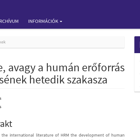
RCHÍVUM
INFORMÁCIÓK
kek
, avagy a humán erőforrás
ének hetedik szakasza
s
s
e
nt
rakt
o the international literature of HRM the development of human