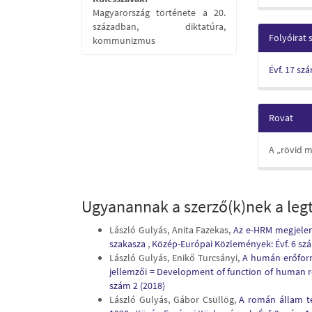
Magyarország története a 20.
században, diktatúra,
Folyóirat
kommunizmus
Évf. 17 sz
Rovat
A „rövid m
Ugyanannak a szerző(k)nek a legt
László Gulyás, Anita Fazekas,
Az e-HRM megjelen
szakasza
,
Közép-Európai Közlemények: Évf. 6 szá
László Gulyás, Enikő Turcsányi,
A humán erőforr
jellemzői = Development of function of human 
szám 2 (2018)
László Gulyás, Gábor Csüllög,
A román állam te