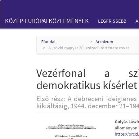
Main
Navigation
Main
KÖZÉP-EURÓPAI KÖZLEMÉNYEK
LEGFRISSEBB
A
Content
Sidebar
Főoldal
Archívum
A „rövid magyar 20. század" története rovat
Vezérfonal a szi
demokratikus kísérlet
Első rész: A debreceni ideiglene
kikiáltásig, 1944. december 21–194
Article
Main
Gulyás Lászl
állományon 
Sidebar
Articl
https://orci