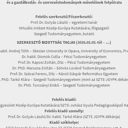
és a gazdálkodás- és szervezéstudományok művelőinek folyóirata
Felelős szerkesztő/Főszerkesztő:
Prof. Dr. Gulyás László – egyetemi tanár
Virtuális Intézet Közép-Európa Kutatására, főigazgató
Szegedi Tudományegyetem, kutató
SZERKESZTŐ BIZOTTSÁG TAGJAI (2026.01.01-től – …)
habil. Andrej Tóth – Silesian University in Opava, University of Economics, P
Dr. habil. Dömök Csilla – Pécsi Tudományegyetem
Prof. Dr. Kaposi Zoltán, DSc – Pécsi Tudományegyetem
Dr. PhD. Maruzsa Zoltán – Eötvös Loránd Tudományegyetem
Prof. Dr. Szávai Ferenc, DSc – Károli Gáspár Református Egyetem
. PhD. Tarkó Klára – Szegedi Tudományegyetem (mint az SZTE-JGYPK dékán
Dr. PhD. Turcsányi Enikő – Szegedi Tudományegyetem
Felelős kiadó:
Egyesület Közép-Európa Kutatására/SZTE-Juhász Gyula Pedagógusképző Ka
Felelős kiadó személy:
Prof. Dr. Gulyás László/Dr. habil. Tarkó Klára (SZTE JGYPK dékánja)
Kiadó székhelye:
6727 SzegedLőwy Sándor utca 37./6725 Szeged Boldogasszony sgt. 6.