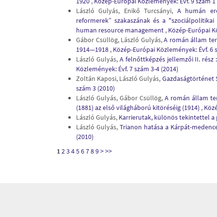
1920
,
Közép-Európai Közlemények: Évf. 9 szám 1 
László Gulyás, Enikő Turcsányi,
A humán erő
reformerek” szakaszának és a "szociálpolitika
human resource management
,
Közép-Európai Kö
Gábor Csüllög, László Gulyás,
A román állam terü
1914—1918
,
Közép-Európai Közlemények: Évf. 6 
László Gulyás,
A felnőttképzés jellemzői II. rész
Közlemények: Évf. 7 szám 3-4 (2014)
Zoltán Kaposi, László Gulyás,
Gazdaságtörténet S
szám 3 (2010)
László Gulyás, Gábor Csüllög,
A román állam terü
(1881) az első világháború kitöréséig (1914)
,
Közé
László Gulyás,
Karrierutak, különös tekintettel 
László Gulyás,
Trianon hatása a Kárpát-medence
(2010)
1
2
3
4
5
6
7
8
9
>
>>