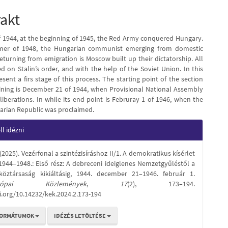
nt
rakt
f 1944, at the beginning of 1945, the Red Army conquered Hungary.
er of 1948, the Hungarian communist emerging from domestic
 returning from emigration is Moscow built up their dictatorship. All
d on Stalin’s order, and with the help of the Soviet Union. In this
sent a firs stage of this process. The starting point of the section
ning is December 21 of 1944, when Provisional National Assembly
liberations. In while its end point is Februray 1 of 1946, when the
rian Republic was proclaimed.
e
l idézni
s
 (2025). Vezérfonal a szintézisíráshoz II/1. A demokratikus kísérlet
1944–1948.: Első rész: A debreceni ideiglenes Nemzetgyűléstől a
öztársaság kikiáltásig, 1944. december 21–1946. február 1.
Európai Közlemények
,
17
(2), 173–194.
i.org/10.14232/kek.2024.2.173-194
FORMÁTUMOK
IDÉZÉS LETÖLTÉSE