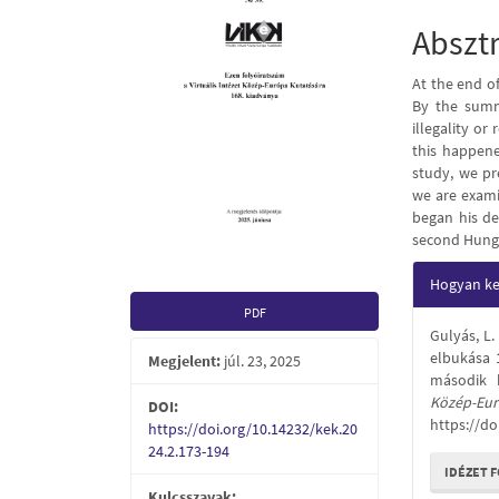
Conte
Abszt
At the end o
By the summ
illegality or
this happene
study, we pre
we are exami
began his de
second Hunga
Articl
Hogyan kel
Detail
PDF
Gulyás, L.
elbukása 
Megjelent:
júl. 23, 2025
második k
Közép-
DOI:
https://do
https://doi.org/10.14232/kek.20
24.2.173-194
IDÉZET 
Kulcsszavak: