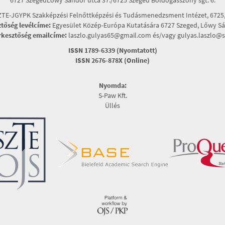
TE-JGYPK Szakképzési Felnőttképzési és Tudásmenedzsment Intézet, 6725, 
ztőség levélcíme:
Egyesület Közép-Európa Kutatására 6727 Szeged, Lőwy Sán
rkesztőség emailcíme:
laszlo.gulyas65@gmail.com és/vagy gulyas.laszlo@s
ISSN 1789-6339 (Nyomtatott)
ISSN 2676-878X (Online)
Nyomda:
S-Paw Kft.
Üllés