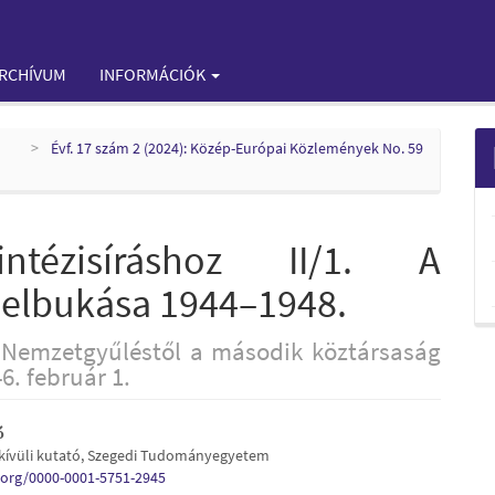
RCHÍVUM
INFORMÁCIÓK
Évf. 17 szám 2 (2024): Közép-Európai Közlemények No. 59
ntézisíráshoz II/1. A
 elbukása 1944–1948.
s Nemzetgyűléstől a második köztársaság
6. február 1.
ó
kívüli kutató, Szegedi Tudományegyetem
e
d.org/0000-0001-5751-2945