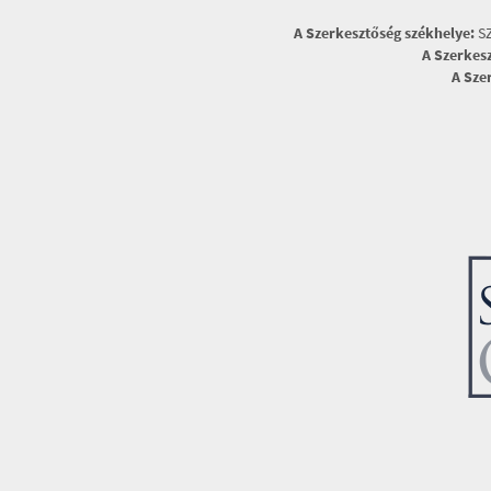
A Szerkesztőség székhelye:
SZ
A Szerkes
A Sze