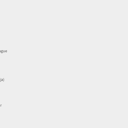
rague
ja)
r