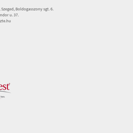
Szeged, Boldogasszony sgt. 6.
dor u. 37.
zte.hu