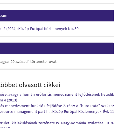
 szám
ám 2 (2024): Közép-Európai Közlemények No. 59
agyar 20. század" története rovat
öbbet olvasott cikkei
ése, avagy a humán erőforrás menedzsment fejlődésének hetedik
m 4 (2013)
ás menedzsment funkciók fejlődése 2. rész: A "bürokrata” szakasz
resource management part II.
,
Közép-Európai Közlemények: Évf. 11
rületi kialakulásának története IV. Nagy-Románia születése 1918-