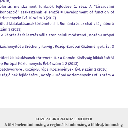
(2016)
forrás mendzsment funkciók fejlődése 1. rész: A "társadalmi
i koncepció” szakaszának jellemzői = Development of function of
zlemények: Évf. 10 szám 3 (2017)
leti kialakulásának története : III. Románia és az első világháború
szám 3 (2013)
 : A képzés és fejlesztés vállalaton belüli módszerei
,
Közép-Európai
zéchenyitől a Széchenyi tervig
,
Közép-Európai Közlemények: Évf. 3
leti kialakulásának története II. : a Román Királyság kikiáltásától
p-Európai Közlemények: Évf. 6 szám 1-2 (2013)
a patchwork-re
,
Közép-Európai Közlemények: Évf. 9 szám 2 (2016)
 régióinak fejlődésére
,
Közép-Európai Közlemények: Évf. 3 szám 4
KÖZÉP-EURÓPAI KÖZLEMÉNYEK
A történelemtudomány, a regionális tudomány, a földrajztudomány,