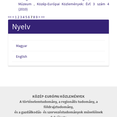
Múzeum
,
Közép-Európai Közlemények: Évf. 3 szám 4
(2010)
<<
<
1
2
3
4
5
6
7
8
9
>
>>
Nyelv
Magyar
English
KÖZÉP-EURÓPAI KÖZLEMÉNYEK
A történelemtudomány, a regionális tudomány, a
földrajztudomány,
és a gazdálkodás- és szervezéstudományok művelőinek