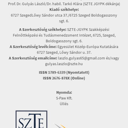
Prof. Dr. Gulyás László/Dr. habil. Tarkó Klára (SZTE JGYPK dékánja)
Kiadó székhelye:
6727 SzegedLőwy Sándor utca 37./6725 Szeged Boldogasszony
sgt. 6.
A Szerkesztőség székhelye:
SZTE-JGYPK Szakképzési
Felnőttképzési és Tudásmenedzsment Intézet, 6725, Szeged,
Boldogasszony sgt. 6.
A Szerkesztőség levélcíme:
Egyesület Közép-Európa Kutatására
6727 Szeged, Lőwy Sándor u. 37.
A Szerkesztőség emailcíme:
laszlo.gulyas65@gmail.com és/vagy
gulyas.laszlo@szte.hu
ISSN 1789-6339 (Nyomtatott)
ISSN 2676-878X (Online)
Nyomda:
S-Paw Kft.
Üllés