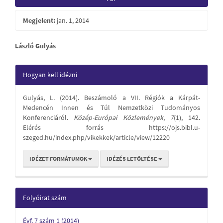
Sidebar
Megjelent:
jan. 1, 2014
Main
László Gulyás
Article
Article
Hogyan kell idézni
Content
Details
Gulyás, L. (2014). Beszámoló a VII. Régiók a Kárpát-
Medencén Innen és Túl Nemzetközi Tudományos
Konferenciáról.
Közép-Európai Közlemények
,
7
(1), 142.
Elérés forrás https://ojs.bibl.u-
szeged.hu/index.php/vikekkek/article/view/12220
IDÉZET FORMÁTUMOK
IDÉZÉS LETÖLTÉSE
Folyóirat szám
Évf. 7 szám 1 (2014)