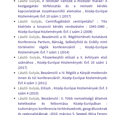
László Gulyás,
A rendszer változik a módszer marad? A
közigazgatási térfelosztás és a nemzeti kérdés
kapcsolatának összehasonlító elemzése
,
Közép-Európai
Közlemények: Évf. 10 szám 1 (2017)
László Gulyás,
Centrifugálisból centripetális? : Tito
kísérlete a koszovói kérdés rendezésére : 1945-1980
,
Közép-Európai Közlemények: Évf. 1 szám 2 (2008)
László Gulyás,
Beszámoló a VI. Régiótörténeti Kutatások
Konferencia Partium, Bánság, Székelyföld és Erdély mint
történelmi régiók konferenciáról
,
Közép-Európai
Közlemények: Évf. 7 szám 1 (2014)
László Gulyás,
Főszerkesztői előszó a X. évfolyam első
számához
,
Közép-Európai Közlemények: Évf. 10 szám 1
(2017)
László Gulyás,
Beszámoló a IV. Régiók a Kárpát-medencén
innen és túl konferenciáról
,
Közép-Európai Közlemények:
Évf. 4 szám 1 (2011)
László Gulyás,
Előszó
,
Közép-Európai Közlemények: Évf. 3
szám 4 (2010)
László Gulyás,
Beszámoló : II. Több nemzetiségű államok
keletkezése és felbomlása Közép-Európában :
tudományos konferencia történészeknek, geográfusoknak
és regionalistáknak : 2010. március 5. Szeged, Móra Ferenc