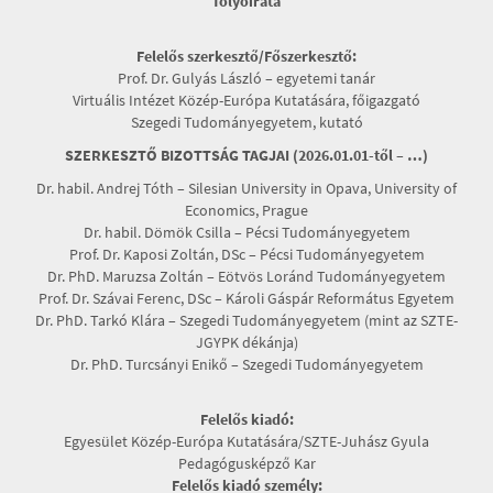
folyóirata
Felelős szerkesztő/Főszerkesztő:
Prof. Dr. Gulyás László – egyetemi tanár
Virtuális Intézet Közép-Európa Kutatására, főigazgató
Szegedi Tudományegyetem, kutató
SZERKESZTŐ BIZOTTSÁG TAGJAI (2026.01.01-től – …)
Dr. habil. Andrej Tóth – Silesian University in Opava, University of
Economics, Prague
Dr. habil. Dömök Csilla – Pécsi Tudományegyetem
Prof. Dr. Kaposi Zoltán, DSc – Pécsi Tudományegyetem
Dr. PhD. Maruzsa Zoltán – Eötvös Loránd Tudományegyetem
Prof. Dr. Szávai Ferenc, DSc – Károli Gáspár Református Egyetem
Dr. PhD. Tarkó Klára – Szegedi Tudományegyetem (mint az SZTE-
JGYPK dékánja)
Dr. PhD. Turcsányi Enikő – Szegedi Tudományegyetem
Felelős kiadó:
Egyesület Közép-Európa Kutatására/SZTE-Juhász Gyula
Pedagógusképző Kar
Felelős kiadó személy: