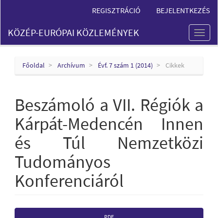
Main
REGISZTRÁCIÓ
BEJELENTKEZÉS
Navigation
Main
KÖZÉP-EURÓPAI KÖZLEMÉNYEK
Content
Toggl
Sidebar
naviga
Főoldal
Archívum
Évf. 7 szám 1 (2014)
Cikkek
Beszámoló a VII. Régiók a
Kárpát-Medencén Innen
és Túl Nemzetközi
Tudományos
Konferenciáról
Article
PDF