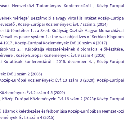
ívások Nemzetközi Tudományos Konferenciáról
,
Közép-Európai
veinek mérlege" Beszámoló a avagy Virtuális Intézet Közép-Európa
 bevezető
,
Közép-Európai Közlemények: Évf. 7 szám 2 (2014)
er történetéhez 1. : a Szerb Királyság Osztrák-Magyar Monarchiával
Versailles peace system 1. : the war objectives of Serbian Kingdom
14-1917
,
Közép-Európai Közlemények: Évf. 10 szám 4 (2017)
ásokhoz 2. : Kárpátalja visszatérésének diplomáciai előkészítése,
 érveire
,
Közép-Európai Közlemények: Évf. 9 szám 4 (2016)
ti Kutatások konferenciáról : 2015. december 4.
,
Közép-Európai
: Évf. 1 szám 2 (2008)
Közép-Európai Közlemények: Évf. 13 szám 3 (2020): Közép-Európai
Közlemények: Évf. 2 szám 4-5 (2009)
.
,
Közép-Európai Közlemények: Évf. 16 szám 2 (2023): Közép-Európai
gű államok keletkezése és felbomlása Közép-Európában Nemzetközi
emények: Évf. 8 szám 4 (2015)