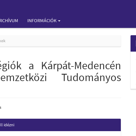
RCHÍVUM
INFORMÁCIÓK
kek
égiók a Kárpát-Medencén
mzetközi Tudományos
s
e
e
l idézni
nt
s