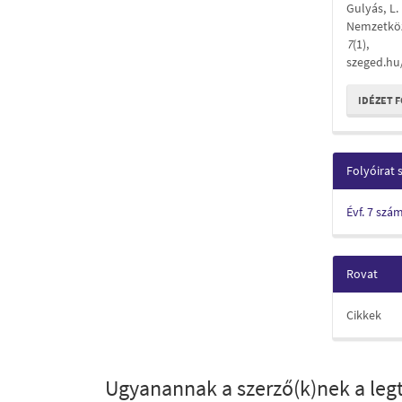
Gulyás, L.
Nemzetkö
7
(1), 
szeged.hu
IDÉZET 
Folyóirat
Évf. 7 szá
Rovat
Cikkek
Ugyanannak a szerző(k)nek a legt