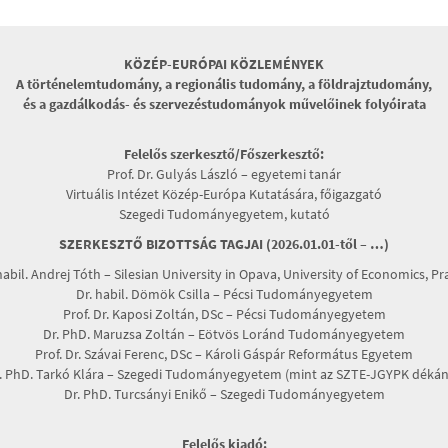
KÖZÉP-EURÓPAI KÖZLEMÉNYEK
A történelemtudomány, a regionális tudomány, a földrajztudomány,
és a gazdálkodás- és szervezéstudományok művelőinek folyóirata
Felelős szerkesztő/Főszerkesztő:
Prof. Dr. Gulyás László – egyetemi tanár
Virtuális Intézet Közép-Európa Kutatására, főigazgató
Szegedi Tudományegyetem, kutató
SZERKESZTŐ BIZOTTSÁG TAGJAI (2026.01.01-től – …)
habil. Andrej Tóth – Silesian University in Opava, University of Economics, P
Dr. habil. Dömök Csilla – Pécsi Tudományegyetem
Prof. Dr. Kaposi Zoltán, DSc – Pécsi Tudományegyetem
Dr. PhD. Maruzsa Zoltán – Eötvös Loránd Tudományegyetem
Prof. Dr. Szávai Ferenc, DSc – Károli Gáspár Református Egyetem
. PhD. Tarkó Klára – Szegedi Tudományegyetem (mint az SZTE-JGYPK dékán
Dr. PhD. Turcsányi Enikő – Szegedi Tudományegyetem
Felelős kiadó: