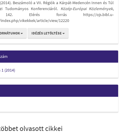
 (2014). Beszámoló a VII. Régiók a Kárpát-Medencén Innen és Túl
zi Tudományos Konferenciáról.
Közép-Európai Közlemények
,
142. Elérés forrás https://ojs.bibl.u-
/index.php/vikekkek/article/view/12220
FORMÁTUMOK
IDÉZÉS LETÖLTÉSE
 szám
m 1 (2014)
öbbet olvasott cikkei