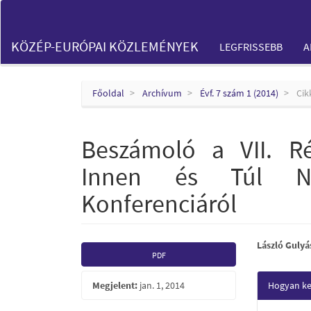
Main
Navigation
Main
KÖZÉP-EURÓPAI KÖZLEMÉNYEK
LEGFRISSEBB
A
Content
Sidebar
Főoldal
Archívum
Évf. 7 szám 1 (2014)
Cik
Beszámoló a VII. R
Innen és Túl Ne
Konferenciáról
Article
Main
László Gulyá
PDF
Sidebar
Articl
Articl
Megjelent:
jan. 1, 2014
Hogyan kel
Conte
Detail