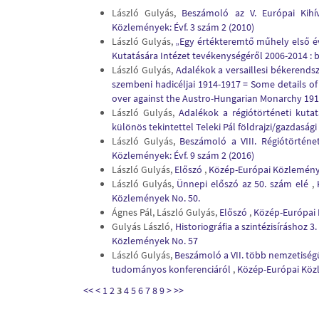
László Gulyás,
Beszámoló az V. Európai Kih
Közlemények: Évf. 3 szám 2 (2010)
László Gulyás,
„Egy értékteremtő műhely első é
Kutatására Intézet tevékenységéről 2006-2014 :
László Gulyás,
Adalékok a versaillesi békerendsz
szembeni hadicéljai 1914-1917 = Some details of 
over against the Austro-Hungarian Monarchy 19
László Gulyás,
Adalékok a régiótörténeti kutat
különös tekintettel Teleki Pál földrajzi/gazdasági
László Gulyás,
Beszámoló a VIII. Régiótörténe
Közlemények: Évf. 9 szám 2 (2016)
László Gulyás,
Előszó
,
Közép-Európai Közlemények
László Gulyás,
Ünnepi előszó az 50. szám elé
,
Közlemények No. 50.
Ágnes Pál, László Gulyás,
Előszó
,
Közép-Európai 
Gulyás László,
Historiográfia a szintézisíráshoz 3
Közlemények No. 57
László Gulyás,
Beszámoló a VII. több nemzetisé
tudományos konferenciáról
,
Közép-Európai Közl
<<
<
1
2
3
4
5
6
7
8
9
>
>>