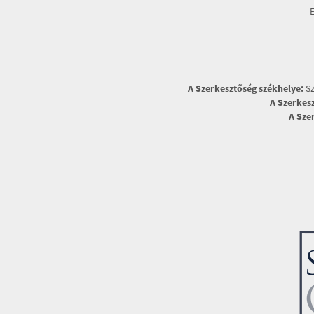
A Szerkesztőség székhelye:
SZ
A Szerkes
A Sze