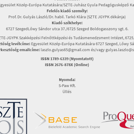
Egyesület Közép-Európa Kutatására/SZTE-Juhász Gyula Pedagógusképző Ka
Felelős kiadó személy:
Prof. Dr. Gulyás László/Dr. habil. Tarkó Klára (SZTE JGYPK dékánja)
Kiadó székhelye:
6727 SzegedLőwy Sándor utca 37./6725 Szeged Boldogasszony sgt. 6.
TE-JGYPK Szakképzési Felnőttképzési és Tudásmenedzsment Intézet, 6725, 
ztőség levélcíme:
Egyesület Közép-Európa Kutatására 6727 Szeged, Lőwy Sán
rkesztőség emailcíme:
laszlo.gulyas65@gmail.com és/vagy gulyas.laszlo@s
ISSN 1789-6339 (Nyomtatott)
ISSN 2676-878X (Online)
Nyomda:
S-Paw Kft.
Üllés