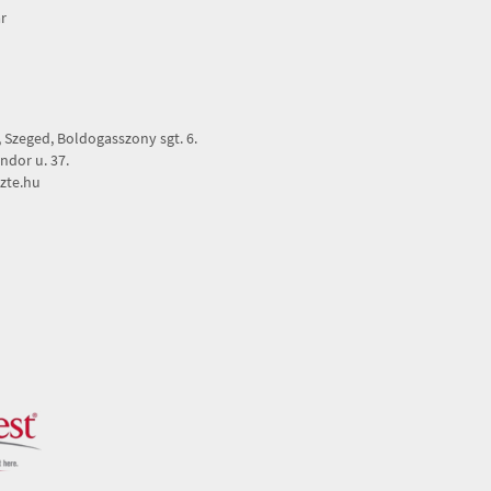
r
Szeged, Boldogasszony sgt. 6.
dor u. 37.
zte.hu