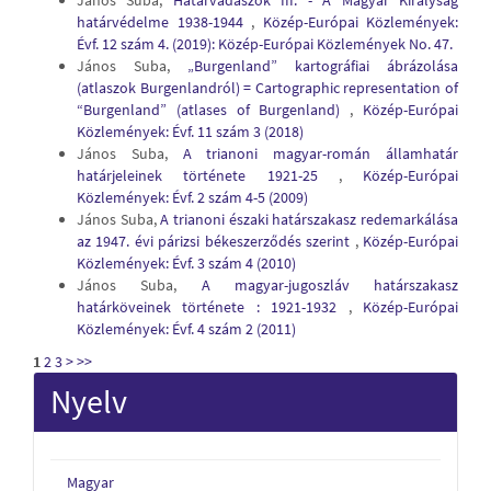
János Suba,
Határvadászok III. - A Magyar Királyság
határvédelme 1938-1944
,
Közép-Európai Közlemények:
Évf. 12 szám 4. (2019): Közép-Európai Közlemények No. 47.
János Suba,
„Burgenland” kartográfiai ábrázolása
(atlaszok Burgenlandról) = Cartographic representation of
“Burgenland” (atlases of Burgenland)
,
Közép-Európai
Közlemények: Évf. 11 szám 3 (2018)
János Suba,
A trianoni magyar-román államhatár
határjeleinek története 1921-25
,
Közép-Európai
Közlemények: Évf. 2 szám 4-5 (2009)
János Suba,
A trianoni északi határszakasz redemarkálása
az 1947. évi párizsi békeszerződés szerint
,
Közép-Európai
Közlemények: Évf. 3 szám 4 (2010)
János Suba,
A magyar-jugoszláv határszakasz
határköveinek története : 1921-1932
,
Közép-Európai
Közlemények: Évf. 4 szám 2 (2011)
1
2
3
>
>>
Nyelv
Magyar