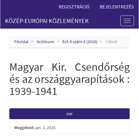
Main
REGISZTRÁCIÓ
BEJELENTKEZÉS
Navigation
Main
KÖZÉP-EURÓPAI KÖZLEMÉNYEK
Content
Toggl
Sidebar
naviga
Főoldal
Archívum
Évf. 9 szám 4 (2016)
Cikkek
Magyar Kir. Csendőrség
és az országgyarapítások :
1939-1941
Article
PDF
Sidebar
Megjelent:
jan. 1, 2016