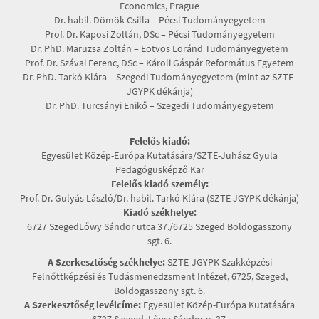
Economics, Prague
Dr. habil. Dömök Csilla – Pécsi Tudományegyetem
Prof. Dr. Kaposi Zoltán, DSc – Pécsi Tudományegyetem
Dr. PhD. Maruzsa Zoltán – Eötvös Loránd Tudományegyetem
Prof. Dr. Szávai Ferenc, DSc – Károli Gáspár Református Egyetem
Dr. PhD. Tarkó Klára – Szegedi Tudományegyetem (mint az SZTE-
JGYPK dékánja)
Dr. PhD. Turcsányi Enikő – Szegedi Tudományegyetem
Felelős kiadó:
Egyesület Közép-Európa Kutatására/SZTE-Juhász Gyula
Pedagógusképző Kar
Felelős kiadó személy:
Prof. Dr. Gulyás László/Dr. habil. Tarkó Klára (SZTE JGYPK dékánja)
Kiadó székhelye:
6727 SzegedLőwy Sándor utca 37./6725 Szeged Boldogasszony
sgt. 6.
A Szerkesztőség székhelye:
SZTE-JGYPK Szakképzési
Felnőttképzési és Tudásmenedzsment Intézet, 6725, Szeged,
Boldogasszony sgt. 6.
A Szerkesztőség levélcíme:
Egyesület Közép-Európa Kutatására