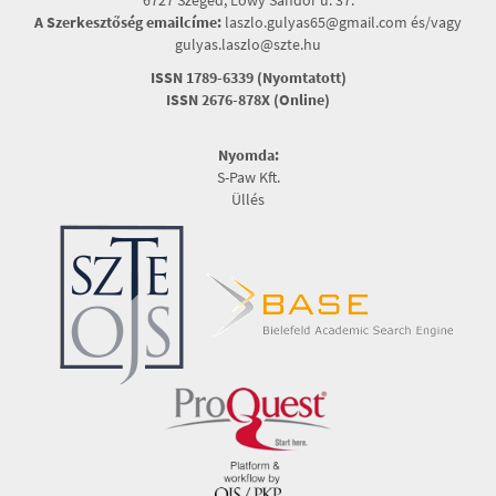
6727 Szeged, Lőwy Sándor u. 37.
A Szerkesztőség emailcíme:
laszlo.gulyas65@gmail.com és/vagy
gulyas.laszlo@szte.hu
ISSN 1789-6339 (Nyomtatott)
ISSN 2676-878X (Online)
Nyomda:
S-Paw Kft.
Üllés