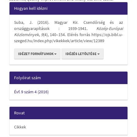
Article
Hogyan kell idézni
Details
Suba, J. (2016). Magyar Kir. Csendőrség és az
országgyarapítások : 1939-1941.
Közép-Európai
Közlemények
,
9
(4), 140–154. Elérés forrás https://ojs.bibl.u-
szeged.hu/index.php/vikekkek/article/view/12389
IDÉZET FORMÁTUMOK
IDÉZÉS LETÖLTÉSE
Folyóirat szám
Évf. 9 szám 4 (2016)
Rovat
Cikkek