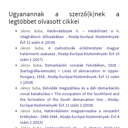
Ugyanannak a szerző(k)nek a
legtöbbet olvasott cikkei
János Suba,
Határvadászok II. – Határőrizet a II.
világháború időszakában
,
Közép-Európai Közlemények:
Évf. 11 szám 4. (2018)
János Suba,
A csehszlovák erődrendszer magyar
határmenti szakasza
,
Közép-Európai Közlemények: Évf. 10
szám 1 (2017)
János Suba,
Demarkációs vonalak Felvidéken, 1918 :
(kartográfia-elemzés) = Lines of demarcation in Upper-
Hungary, 1918
,
Közép-Európai Közlemények: Évf. 11 szám
1 (2018)
János Suba,
Délvidék megszállása és a déli demarkációs
vonal kialakulása = The occupation of the Southland and
the formation of the South demarcation line
,
Közép-
Európai Közlemények: Évf. 11 szám 2 (2018)
János Suba,
Határvédelem megszervezése a visszatért
Erdélyben : 1940-1944
,
Közép-Európai Közlemények: Évf. 8
szám 2 (2015)