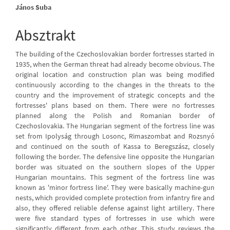
Main
János Suba
Article
Absztrakt
Content
The building of the Czechoslovakian border fortresses started in
1935, when the German threat had already become obvious. The
original location and construction plan was being modified
continuously according to the changes in the threats to the
country and the improvement of strategic concepts and the
fortresses' plans based on them. There were no fortresses
planned along the Polish and Romanian border of
Czechoslovakia. The Hungarian segment of the fortress line was
set from Ipolyság through Losonc, Rimaszombat and Rozsnyó
and continued on the south of Kassa to Beregszász, closely
following the border. The defensive line opposite the Hungarian
border was situated on the southern slopes of the Upper
Hungarian mountains. This segment of the fortress line was
known as 'minor fortress line'. They were basically machine-gun
nests, which provided complete protection from infantry fire and
also, they offered reliable defense against light artillery. There
were five standard types of fortresses in use which were
significantly different from each other. This study reviews the