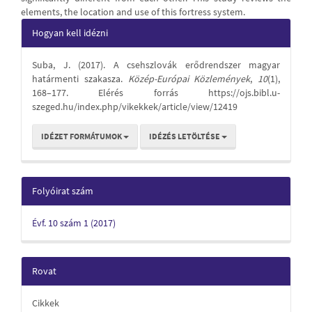
elements, the location and use of this fortress system.
Article
Hogyan kell idézni
Details
Suba, J. (2017). A csehszlovák erődrendszer magyar
határmenti szakasza.
Közép-Európai Közlemények
,
10
(1),
168–177. Elérés forrás https://ojs.bibl.u-
szeged.hu/index.php/vikekkek/article/view/12419
IDÉZET FORMÁTUMOK
IDÉZÉS LETÖLTÉSE
Folyóirat szám
Évf. 10 szám 1 (2017)
Rovat
Cikkek