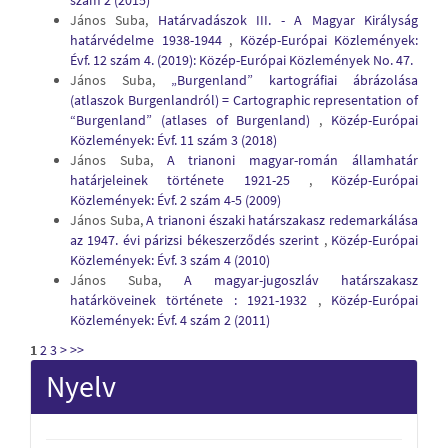
szám 2 (2015)
János Suba,
Határvadászok III. - A Magyar Királyság
határvédelme 1938-1944
,
Közép-Európai Közlemények:
Évf. 12 szám 4. (2019): Közép-Európai Közlemények No. 47.
János Suba,
„Burgenland” kartográfiai ábrázolása
(atlaszok Burgenlandról) = Cartographic representation of
“Burgenland” (atlases of Burgenland)
,
Közép-Európai
Közlemények: Évf. 11 szám 3 (2018)
János Suba,
A trianoni magyar-román államhatár
határjeleinek története 1921-25
,
Közép-Európai
Közlemények: Évf. 2 szám 4-5 (2009)
János Suba,
A trianoni északi határszakasz redemarkálása
az 1947. évi párizsi békeszerződés szerint
,
Közép-Európai
Közlemények: Évf. 3 szám 4 (2010)
János Suba,
A magyar-jugoszláv határszakasz
határköveinek története : 1921-1932
,
Közép-Európai
Közlemények: Évf. 4 szám 2 (2011)
1
2
3
>
>>
Nyelv