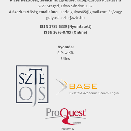
A Szerkesztőség levélcíme:
Egyesület Közép-Európa Kutatására
6727 Szeged, Lőwy Sándor u. 37.
A Szerkesztőség emailcíme:
laszlo.gulyas65@gmail.com és/vagy
gulyas.laszlo@szte.hu
ISSN 1789-6339 (Nyomtatott)
ISSN 2676-878X (Online)
Nyomda:
S-Paw Kft.
Üllés