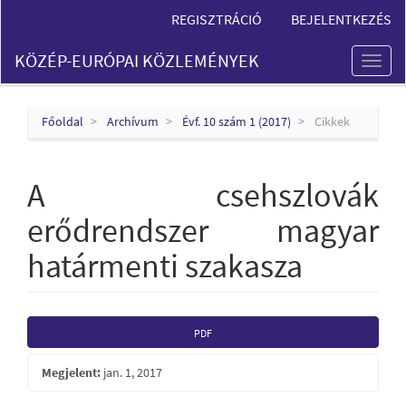
Main
REGISZTRÁCIÓ
BEJELENTKEZÉS
Navigation
Main
KÖZÉP-EURÓPAI KÖZLEMÉNYEK
Content
Toggl
Sidebar
naviga
Főoldal
Archívum
Évf. 10 szám 1 (2017)
Cikkek
A csehszlovák
erődrendszer magyar
határmenti szakasza
Article
PDF
Sidebar
Megjelent:
jan. 1, 2017