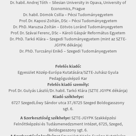
Dr. habil. Andrej Tóth – Silesian University in Opava, University of
Economics, Prague
Dr. habil. Dömök Csilla – Pécsi Tudományegyetem
Prof. Dr. Kaposi Zoltán, DSc – Pécsi Tudományegyetem
Dr. PhD. Maruzsa Zoltán – Eötvös Loránd Tudományegyetem
Prof. Dr. Szávai Ferenc, DSc – Károli Gáspár Református Egyetem
Dr. PhD. Tarkó Klára – Szegedi Tudományegyetem (mint az SZTE-
JGYPK dékánja)
Dr. PhD. Turcsányi Enikő – Szegedi Tudományegyetem
Felelős kiadó:
Egyesület Közép-Európa Kutatására/SZTE-Juhász Gyula
Pedagógusképző Kar
Felelős kiadó személy:
Prof. Dr. Gulyás László/Dr. habil. Tarkó Klára (SZTE JGYPK dékánja)
Kiadó székhelye:
6727 SzegedLőwy Sándor utca 37./6725 Szeged Boldogasszony
sgt. 6.
A Szerkesztőség székhelye:
SZTE-JGYPK Szakképzési
Felnőttképzési és Tudásmenedzsment Intézet, 6725, Szeged,
Boldogasszony sgt. 6.