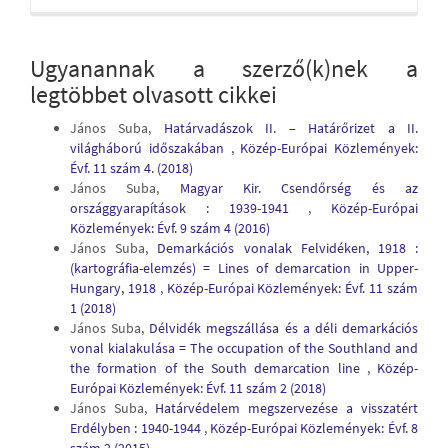
Ugyanannak a szerző(k)nek a
legtöbbet olvasott cikkei
János Suba,
Határvadászok II. – Határőrizet a II.
világháború időszakában
,
Közép-Európai Közlemények:
Évf. 11 szám 4. (2018)
János Suba,
Magyar Kir. Csendőrség és az
országgyarapítások : 1939-1941
,
Közép-Európai
Közlemények: Évf. 9 szám 4 (2016)
János Suba,
Demarkációs vonalak Felvidéken, 1918 :
(kartográfia-elemzés) = Lines of demarcation in Upper-
Hungary, 1918
,
Közép-Európai Közlemények: Évf. 11 szám
1 (2018)
János Suba,
Délvidék megszállása és a déli demarkációs
vonal kialakulása = The occupation of the Southland and
the formation of the South demarcation line
,
Közép-
Európai Közlemények: Évf. 11 szám 2 (2018)
János Suba,
Határvédelem megszervezése a visszatért
Erdélyben : 1940-1944
,
Közép-Európai Közlemények: Évf. 8