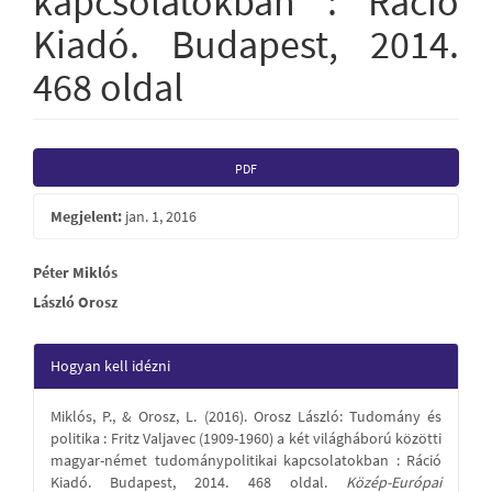
kapcsolatokban : Ráció
Kiadó. Budapest, 2014.
468 oldal
Article
PDF
Sidebar
Megjelent:
jan. 1, 2016
Main
Péter Miklós
László Orosz
Article
Content
Article
Hogyan kell idézni
Details
Miklós, P., & Orosz, L. (2016). Orosz László: Tudomány és
politika : Fritz Valjavec (1909-1960) a két világháború közötti
magyar-német tudománypolitikai kapcsolatokban : Ráció
Kiadó. Budapest, 2014. 468 oldal.
Közép-Európai