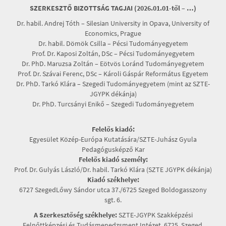
SZERKESZTŐ BIZOTTSÁG TAGJAI (2026.01.01-től – …)
Dr. habil. Andrej Tóth – Silesian University in Opava, University of
Economics, Prague
Dr. habil. Dömök Csilla – Pécsi Tudományegyetem
Prof. Dr. Kaposi Zoltán, DSc – Pécsi Tudományegyetem
Dr. PhD. Maruzsa Zoltán – Eötvös Loránd Tudományegyetem
Prof. Dr. Szávai Ferenc, DSc – Károli Gáspár Református Egyetem
Dr. PhD. Tarkó Klára – Szegedi Tudományegyetem (mint az SZTE-
JGYPK dékánja)
Dr. PhD. Turcsányi Enikő – Szegedi Tudományegyetem
Felelős kiadó:
Egyesület Közép-Európa Kutatására/SZTE-Juhász Gyula
Pedagógusképző Kar
Felelős kiadó személy:
Prof. Dr. Gulyás László/Dr. habil. Tarkó Klára (SZTE JGYPK dékánja)
Kiadó székhelye:
6727 SzegedLőwy Sándor utca 37./6725 Szeged Boldogasszony
sgt. 6.
A Szerkesztőség székhelye:
SZTE-JGYPK Szakképzési
Felnőttképzési és Tudásmenedzsment Intézet, 6725, Szeged,