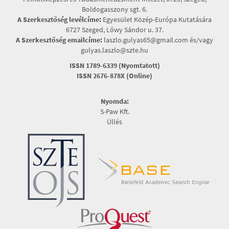
Boldogasszony sgt. 6.
A Szerkesztőség levélcíme:
Egyesület Közép-Európa Kutatására
6727 Szeged, Lőwy Sándor u. 37.
A Szerkesztőség emailcíme:
laszlo.gulyas65@gmail.com és/vagy
gulyas.laszlo@szte.hu
ISSN 1789-6339 (Nyomtatott)
ISSN 2676-878X (Online)
Nyomda:
S-Paw Kft.
Üllés