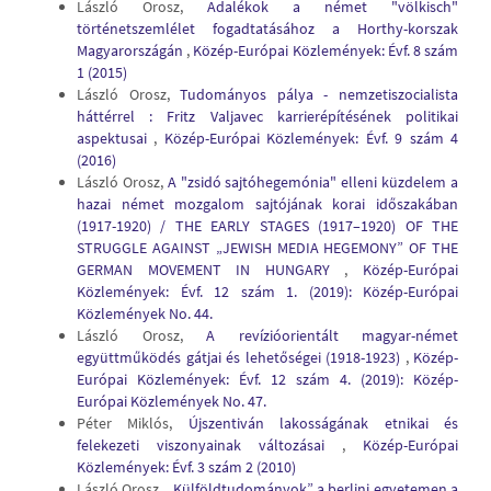
László Orosz,
Adalékok a német "völkisch"
történetszemlélet fogadtatásához a Horthy-korszak
Magyarországán
,
Közép-Európai Közlemények: Évf. 8 szám
1 (2015)
László Orosz,
Tudományos pálya - nemzetiszocialista
háttérrel : Fritz Valjavec karrierépítésének politikai
aspektusai
,
Közép-Európai Közlemények: Évf. 9 szám 4
(2016)
László Orosz,
A "zsidó sajtóhegemónia" elleni küzdelem a
hazai német mozgalom sajtójának korai időszakában
(1917-1920) / THE EARLY STAGES (1917–1920) OF THE
STRUGGLE AGAINST „JEWISH MEDIA HEGEMONY” OF THE
GERMAN MOVEMENT IN HUNGARY
,
Közép-Európai
Közlemények: Évf. 12 szám 1. (2019): Közép-Európai
Közlemények No. 44.
László Orosz,
A revízióorientált magyar-német
együttműködés gátjai és lehetőségei (1918-1923)
,
Közép-
Európai Közlemények: Évf. 12 szám 4. (2019): Közép-
Európai Közlemények No. 47.
Péter Miklós,
Újszentiván lakosságának etnikai és
felekezeti viszonyainak változásai
,
Közép-Európai
Közlemények: Évf. 3 szám 2 (2010)
László Orosz,
„Külföldtudományok” a berlini egyetemen a