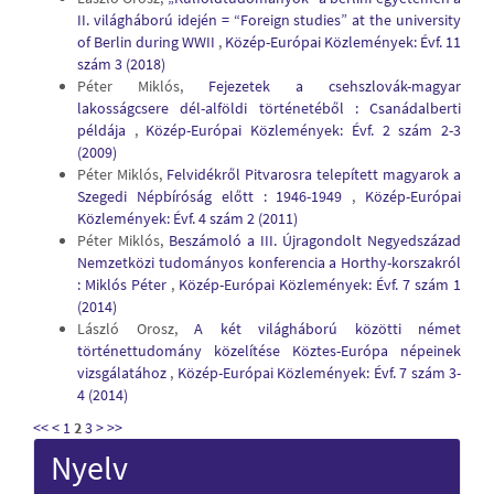
II. világháború idején = “Foreign studies” at the university
of Berlin during WWII
,
Közép-Európai Közlemények: Évf. 11
szám 3 (2018)
Péter Miklós,
Fejezetek a csehszlovák-magyar
lakosságcsere dél-alföldi történetéből : Csanádalberti
példája
,
Közép-Európai Közlemények: Évf. 2 szám 2-3
(2009)
Péter Miklós,
Felvidékről Pitvarosra telepített magyarok a
Szegedi Népbíróság előtt : 1946-1949
,
Közép-Európai
Közlemények: Évf. 4 szám 2 (2011)
Péter Miklós,
Beszámoló a III. Újragondolt Negyedszázad
Nemzetközi tudományos konferencia a Horthy-korszakról
: Miklós Péter
,
Közép-Európai Közlemények: Évf. 7 szám 1
(2014)
László Orosz,
A két világháború közötti német
történettudomány közelítése Köztes-Európa népeinek
vizsgálatához
,
Közép-Európai Közlemények: Évf. 7 szám 3-
4 (2014)
<<
<
1
2
3
>
>>
Nyelv