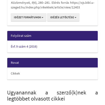
Közlemények
,
9
(4), 280–281. Elérés forrás https://ojs.bibl.u-
szeged.hu/index.php/vikekkek/article/view/12403
IDÉZET FORMÁTUMOK
IDÉZÉS LETÖLTÉSE
Folyóirat szám
Évf. 9 szám 4 (2016)
Rovat
Cikkek
Ugyanannak a szerző(k)nek a
legtöbbet olvasott cikkei