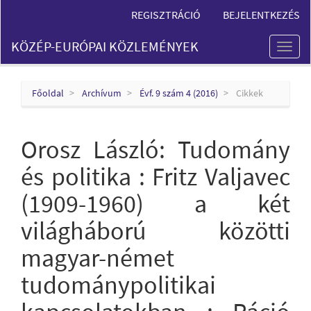
Main
REGISZTRÁCIÓ
BEJELENTKEZÉS
Navigation
Main
KÖZÉP-EURÓPAI KÖZLEMÉNYEK
Content
Toggl
Sidebar
naviga
Főoldal
Archívum
Évf. 9 szám 4 (2016)
Cikkek
Orosz László: Tudomány
és politika : Fritz Valjavec
(1909-1960) a két
világháború közötti
magyar-német
tudománypolitikai