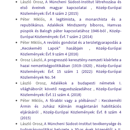
László Orosz,
A Müncheni Südost-Institut létrehozása és
első éveinek magyar kapcsolatai
,
Közép-Európai
Közlemények: Évf. 8 szám 2 (2015)
Péter Miklós,
A legitimista, a monarchista és a
republikánus. Adalékok Mindszenty bíboros, Hamvas
püspök és Balogh páter kapcsolatához 1946-ból
,
Közép-
Európai Közlemények: Évf. 7 szám 2 (2014)
Péter Miklós,
A revíziós gondolat és a területgyarapodás a
„Kecskeméti Lapok" hasábjain
,
Közép-Európai
Közlemények: Évf. 9 szám 4 (2016)
Orosz László,
A progresszió keresztény-nemzeti kísérlete a
hazai nemzetiségpolitikában (1919–1920)
,
Közép-Európai
Közlemények: Évf. 15 szám 1 (2022): Közép-Európai
Közlemények No. 54
László Orosz,
Adalékok a budapesti németek I.
világháborút követő negyedszázadához
,
Közép-Európai
Közlemények: Évf. 11 szám 4. (2018)
Péter Miklós,
A főrabbi vagy a plébános? : Kecskeméti
Ármin és Juhász Kálmán magántanári habilitációs
eljárásáról
,
Közép-Európai Közlemények: Évf. 8 szám 4
(2015)
László Orosz,
A Müncheni Südost-Institut tevékenysége és
tudománypolitikai helyzete a 30-as évek közepétől a II.