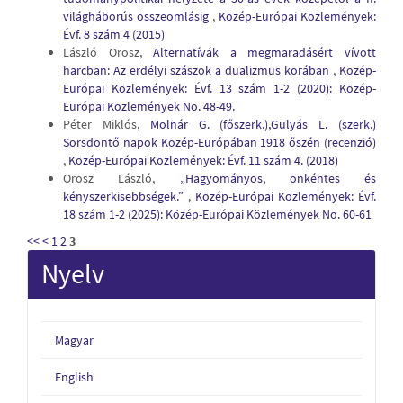
világháborús összeomlásig
,
Közép-Európai Közlemények:
Évf. 8 szám 4 (2015)
László Orosz,
Alternatívák a megmaradásért vívott
harcban: Az erdélyi szászok a dualizmus korában
,
Közép-
Európai Közlemények: Évf. 13 szám 1-2 (2020): Közép-
Európai Közlemények No. 48-49.
Péter Miklós,
Molnár G. (főszerk.),Gulyás L. (szerk.)
Sorsdöntő napok Közép-Európában 1918 őszén (recenzió)
,
Közép-Európai Közlemények: Évf. 11 szám 4. (2018)
Orosz László,
„Hagyományos, önkéntes és
kényszerkisebbségek.”
,
Közép-Európai Közlemények: Évf.
18 szám 1-2 (2025): Közép-Európai Közlemények No. 60-61
<<
<
1
2
3
Nyelv
Magyar
English