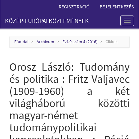
Main
REGISZTRÁCIÓ
BEJELENTKEZÉS
Navigation
Main
KÖZÉP-EURÓPAI KÖZLEMÉNYEK
Content
Toggl
Sidebar
naviga
Főoldal
Archívum
Évf. 9 szám 4 (2016)
Cikkek
Orosz László: Tudomány
és politika : Fritz Valjavec
(1909-1960) a két
világháború közötti
magyar-német
tudománypolitikai