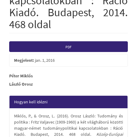
kapcsolatokban : Ráció
Kiadó. Budapest, 2014.
468 oldal
Article
PDF
Sidebar
Megjelent:
jan. 1, 2016
Main
Péter Miklós
László Orosz
Article
Content
Article
Hogyan kell idézni
Details
Miklós, P., & Orosz, L. (2016). Orosz László: Tudomány és
politika : Fritz Valjavec (1909-1960) a két világháború közötti
magyar-német tudománypolitikai kapcsolatokban : Ráció
Kiadó. Budapest, 2014. 468 oldal.
Közép-Európai