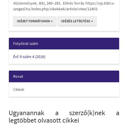
Közlemények
,
9
(4), 280–281. Elérés forrás https://ojs.bibl.u-
szeged.hu/index.php/vikekkek/article/view/12403
IDÉZET FORMÁTUMOK
IDÉZÉS LETÖLTÉSE
Folyóirat szám
Évf. 9 szám 4 (2016)
Rovat
Cikkek
Ugyanannak a szerző(k)nek a
legtöbbet olvasott cikkei