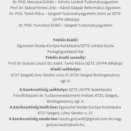
Dr. PhD. Maruzsa Zoltán – Eötvös Loránd Tudományegyetem
Prof. Dr. Szávai Ferenc, DSc – Károli Gáspár Református Egyetem
Dr. PhD. Tarkó Klára – Szegedi Tudományegyetem (mint az SZTE-
JGYPK dékánja)
Dr. PhD. Turcsányi Enikő – Szegedi Tudományegyetem
Felelős kiadó:
Egyesület Közép-Európa Kutatására/SZTE-Juhász Gyula
Pedagógusképző Kar
Felelős kiadó személy:
Prof. Dr. Gulyás László/Dr. habil. Tarkó Klára (SZTE JGYPK dékánja)
Kiadó székhelye:
6727 SzegedLőwy Sándor utca 37./6725 Szeged Boldogasszony
sgt. 6.
A Szerkesztőség székhelye:
SZTE-JGYPK Szakképzési
Felnőttképzési és Tudásmenedzsment Intézet, 6725, Szeged,
Boldogasszony sgt. 6.
A Szerkesztőség levélcíme:
Egyesület Közép-Európa Kutatására
6727 Szeged, Lőwy Sándor u. 37.
A Szerkesztőség emailcíme:
laszlo.gulyas65@gmail.com és/vagy
gulyas.laszlo@szte.hu