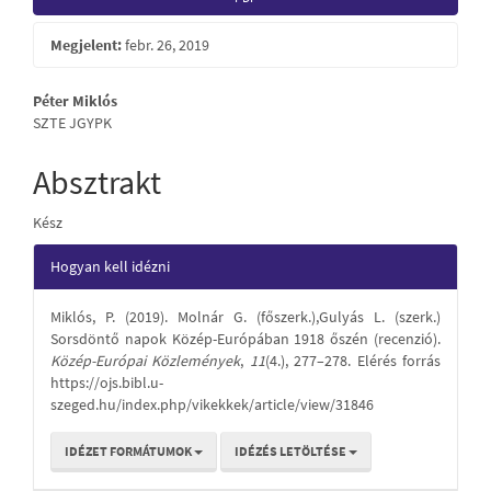
Sidebar
Megjelent:
febr. 26, 2019
Main
Péter Miklós
SZTE JGYPK
Article
Content
Absztrakt
Kész
Article
Hogyan kell idézni
Details
Miklós, P. (2019). Molnár G. (főszerk.),Gulyás L. (szerk.)
Sorsdöntő napok Közép-Európában 1918 őszén (recenzió).
Közép-Európai Közlemények
,
11
(4.), 277–278. Elérés forrás
https://ojs.bibl.u-
szeged.hu/index.php/vikekkek/article/view/31846
IDÉZET FORMÁTUMOK
IDÉZÉS LETÖLTÉSE