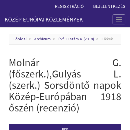
Main
REGISZTRÁCIÓ
BEJELENTKEZÉS
Navigation
Main
KÖZÉP-EURÓPAI KÖZLEMÉNYEK
Content
Toggl
Sidebar
naviga
Főoldal
Archívum
Évf. 11 szám 4. (2018)
Cikkek
Molnár G.
(főszerk.),Gulyás L.
(szerk.) Sorsdöntő napok
Közép-Európában 1918
őszén (recenzió)
Article
PDF