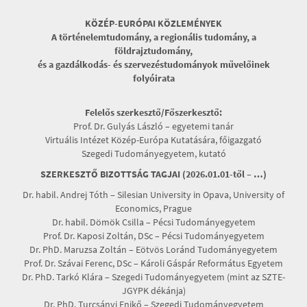
KÖZÉP-EURÓPAI KÖZLEMÉNYEK
A történelemtudomány, a regionális tudomány, a
földrajztudomány,
és a gazdálkodás- és szervezéstudományok művelőinek
folyóirata
Felelős szerkesztő/Főszerkesztő:
Prof. Dr. Gulyás László – egyetemi tanár
Virtuális Intézet Közép-Európa Kutatására, főigazgató
Szegedi Tudományegyetem, kutató
SZERKESZTŐ BIZOTTSÁG TAGJAI (2026.01.01-től – …)
Dr. habil. Andrej Tóth – Silesian University in Opava, University of
Economics, Prague
Dr. habil. Dömök Csilla – Pécsi Tudományegyetem
Prof. Dr. Kaposi Zoltán, DSc – Pécsi Tudományegyetem
Dr. PhD. Maruzsa Zoltán – Eötvös Loránd Tudományegyetem
Prof. Dr. Szávai Ferenc, DSc – Károli Gáspár Református Egyetem
Dr. PhD. Tarkó Klára – Szegedi Tudományegyetem (mint az SZTE-
JGYPK dékánja)
Dr. PhD. Turcsányi Enikő – Szegedi Tudományegyetem