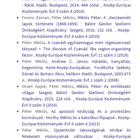
: Ráció Kiadó. Budapest, 2014. 468 oldal
,
Közép-Európai
Közlemények: Évf. 9 szám 4 (2016)
Ferenc Zeman, Péter Miklós,
Miklós Péter: A „Kecskeméti
lapok története (1868-1956) : Bálint Sándor Szellemi
Örökségéért Alapítvány. Szeged, 2016. 132 old.
,
Közép-
Európai Közlemények: Évf. 9 szám 4 (2016)
Péter Miklós,
A csanádi egyházmegye mint régiószervező
tényező = The diocese of Csanád like region-organizing
factor
,
Közép-Európai Közlemények: Évf. 11 szám 1 (2018)
Péter Miklós,
Andrew C. Janos: Haladás, hanyatlás,
hegemónia Kelet-Közép-Európában. Fordította Székely
Dániel és Bohács Ákos. Helikon Kiadó, Budapest, 2003.473
o.
,
Közép-Európai Közlemények: Évf. 1 szám 2 (2008)
Vivien Apjok, Péter Miklós,
Miklós Péter: Az emlékezés
világai. Szeged, Bálint Sándor Szellemi Örökségéért
Alapítvány, 2015, 224 old.
,
Közép-Európai Közlemények:
Évf. 9 szám 3 (2016)
Péter Miklós,
Az apostoli királyság és a protestáns
kormányzó : Horthy Miklós és a katolikus főpapok
,
Közép-
Európai Közlemények: Évf. 6 szám 4 (2013)
Péter Miklós,
Újszentiván lakosságának etnikai és
felekezeti viszonyainak változásai
,
Közép-Európai