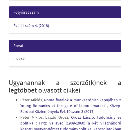
Folyóirat szám
Évf. 11 szám 4. (2018)
Rovat
Cikkek
Ugyanannak a szerző(k)nek a
legtöbbet olvasott cikkei
Péter Miklós,
Roma fiatalok a munkaerőpiac kapujában =
Young Romanies at the gate of labour market
,
Közép-
Európai Közlemények: Évf. 10 szám 3 (2017)
Péter Miklós, László Orosz,
Orosz László: Tudomány és
politika : Fritz Valjavec (1909-1960) a két világháború
közötti magyar-német tudománypolitikai kapcsolatokban