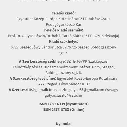
Felelős kiadó:
Egyesület Közép-Európa Kutatására/SZTE-Juhász Gyula
Pedagógusképző Kar
Felelős kiadó személy:
Prof. Dr. Gulyás László/Dr. habil. Tarkó Klára (SZTE JGYPK dékánja)
Kiadó székhelye:
6727 SzegedLőwy Sándor utca 37./6725 Szeged Boldogasszony
sgt. 6.
A Szerkesztőség székhelye:
SZTE-JGYPK Szakképzési
Felnőttképzési és Tudásmenedzsment Intézet, 6725, Szeged,
Boldogasszony sgt. 6.
A Szerkesztőség levélcíme:
Egyesület Közép-Európa Kutatására
6727 Szeged, Lőwy Sándor u. 37.
A Szerkesztőség emailcíme:
laszlo.gulyas65@gmail.com és/vagy
gulyas.laszlo@szte.hu
ISSN 1789-6339 (Nyomtatott)
ISSN 2676-878X (Online)
Nyomda: