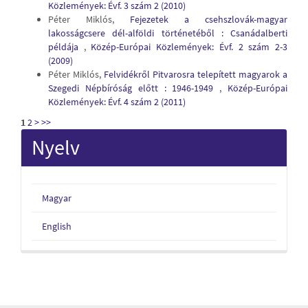
Közlemények: Évf. 3 szám 2 (2010)
Péter Miklós,
Fejezetek a csehszlovák-magyar
lakosságcsere dél-alföldi történetéből : Csanádalberti
példája
,
Közép-Európai Közlemények: Évf. 2 szám 2-3
(2009)
Péter Miklós,
Felvidékről Pitvarosra telepített magyarok a
Szegedi Népbíróság előtt : 1946-1949
,
Közép-Európai
Közlemények: Évf. 4 szám 2 (2011)
1
2
>
>>
Nyelv
Magyar
English