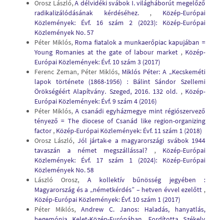
Orosz László,
A délvidéki svábok I. világháborút megelőző
radikalizálódásának kérdéséhez.
,
Közép-Európai
Közlemények: Évf. 16 szám 2 (2023): Közép-Európai
Közlemények No. 57
Péter Miklós,
Roma fiatalok a munkaerőpiac kapujában =
Young Romanies at the gate of labour market
,
Közép-
Európai Közlemények: Évf. 10 szám 3 (2017)
Ferenc Zeman, Péter Miklós,
Miklós Péter: A „Kecskeméti
lapok története (1868-1956) : Bálint Sándor Szellemi
Örökségéért Alapítvány. Szeged, 2016. 132 old.
,
Közép-
Európai Közlemények: Évf. 9 szám 4 (2016)
Péter Miklós,
A csanádi egyházmegye mint régiószervező
tényező = The diocese of Csanád like region-organizing
factor
,
Közép-Európai Közlemények: Évf. 11 szám 1 (2018)
Orosz László,
Jól jártak-e a magyarországi svábok 1944
tavaszán a német megszállással?
,
Közép-Európai
Közlemények: Évf. 17 szám 1 (2024): Közép-Európai
Közlemények No. 58
László Orosz,
A kollektív bűnösség jegyében :
Magyarország és a „németkérdés” – hetven évvel ezelőtt
,
Közép-Európai Közlemények: Évf. 10 szám 1 (2017)
Péter Miklós,
Andrew C. Janos: Haladás, hanyatlás,
hegemónia Kelet-Közép-Európában. Fordította Székely