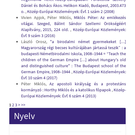
Dániel és Bohács Ákos. Helikon Kiadó, Budapest, 2003.473
o.
,
Közép-Európai Közlemények: Évf. 1 szám 2 (2008)
Vivien Apjok, Péter Miklós,
Miklós Péter: Az emlékezés
világai. Szeged, Bálint Sándor Szellemi Örökségéért
Alapítvány, 2015, 224 old.
,
Közép-Európai Közlemények:
Évf. 9 szám 3 (2016)
László Orosz,
"a birodalmi német gyermekeket […]
Magyarország régi becses kultúrájában jártassá teszik” : a
budapesti Németbirodalmi Iskola, 1908–1944 = “Teach the
children of the German Empire […] about Hungary's old
and distinguished culture" : The Budapest school of the
German Empire, 1908–1944
,
Közép-Európai Közlemények:
Évf. 10 szám 4 (2017)
Péter Miklós,
Az apostoli királyság és a protestáns
kormányzó : Horthy Miklós és a katolikus főpapok
,
Közép-
Európai Közlemények: Évf. 6 szám 4 (2013)
1
2
3
>
>>
Nyelv