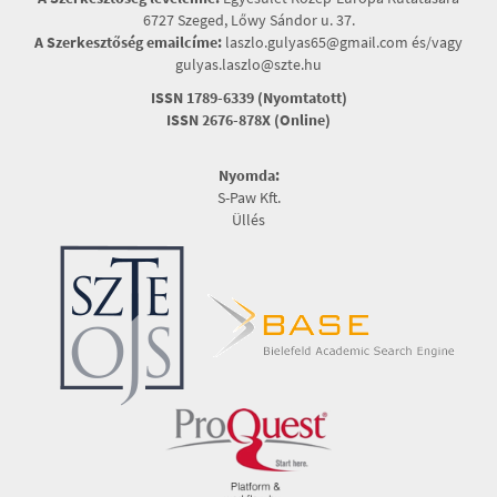
6727 Szeged, Lőwy Sándor u. 37.
A Szerkesztőség emailcíme:
laszlo.gulyas65@gmail.com és/vagy
gulyas.laszlo@szte.hu
ISSN 1789-6339 (Nyomtatott)
ISSN 2676-878X (Online)
Nyomda:
S-Paw Kft.
Üllés