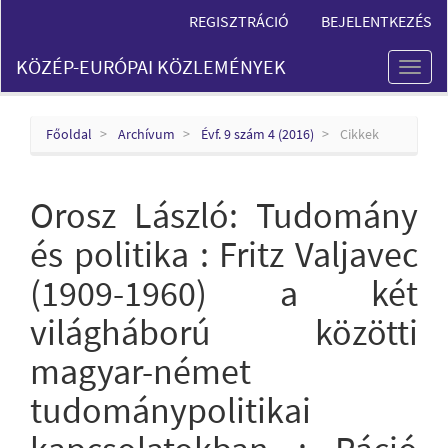
Main
REGISZTRÁCIÓ
BEJELENTKEZÉS
Navigation
Main
KÖZÉP-EURÓPAI KÖZLEMÉNYEK
Content
Toggl
Sidebar
naviga
Főoldal
Archívum
Évf. 9 szám 4 (2016)
Cikkek
Orosz László: Tudomány
és politika : Fritz Valjavec
(1909-1960) a két
világháború közötti
magyar-német
tudománypolitikai