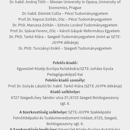
Dr. habil. Andrej Tóth – Silesian University in Opava, University of
Economics, Prague
Dr. habil. Dömök Csilla – Pécsi Tudományegyetem
Prof. Dr. Kaposi Zoltán, DSc – Pécsi Tudományegyetem
Dr. PhD. Maruzsa Zoltán – Eötvös Loránd Tudományegyetem
Prof. Dr. Szávai Ferenc, DSc – Károli Gáspár Református Egyetem
Dr. PhD. Tarkó Klára – Szegedi Tudományegyetem (mint az SZTE-
JGYPK dékánja)
Dr. PhD. Turcsányi Enikő – Szegedi Tudományegyetem
Felelős kiadó:
Egyesület Közép-Európa Kutatására/SZTE-Juhász Gyula
Pedagógusképző Kar
Felelős kiadó személy:
Prof. Dr. Gulyás László/Dr. habil. Tarkó Klára (SZTE JGYPK dékánja)
Kiadó székhelye:
6727 SzegedLőwy Sándor utca 37./6725 Szeged Boldogasszony
sgt. 6.
A Szerkesztőség székhelye:
SZTE-JGYPK Szakképzési
Felnőttképzési és Tudásmenedzsment Intézet, 6725, Szeged,
Boldogasszony sgt. 6.
A Szerkesztőség levélcíme:
Egyesület Közép-Európa Kutatására