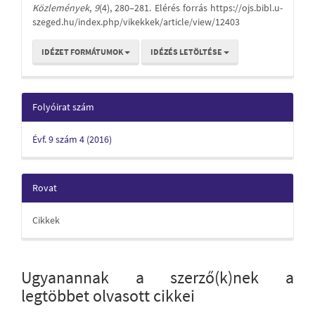
Közlemények
,
9
(4), 280–281. Elérés forrás https://ojs.bibl.u-
szeged.hu/index.php/vikekkek/article/view/12403
IDÉZET FORMÁTUMOK
IDÉZÉS LETÖLTÉSE
Folyóirat szám
Évf. 9 szám 4 (2016)
Rovat
Cikkek
Ugyanannak a szerző(k)nek a
legtöbbet olvasott cikkei