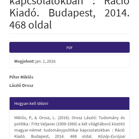
kapcsolatokban : Ráció
Kiadó. Budapest, 2014.
468 oldal
Article
PDF
Sidebar
Megjelent:
jan. 1, 2016
Main
Péter Miklós
László Orosz
Article
Content
Article
Hogyan kell idézni
Details
Miklós, P., & Orosz, L. (2016). Orosz László: Tudomány és
politika : Fritz Valjavec (1909-1960) a két világháború közötti
magyar-német tudománypolitikai kapcsolatokban : Ráció
Kiadó. Budapest, 2014. 468 oldal.
Közép-Európai