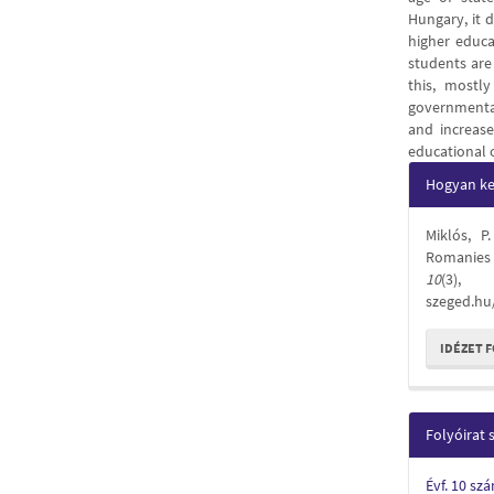
Hungary, it 
higher educa
students are
this, mostl
governmental
and increase
educational 
Articl
Hogyan kel
Detail
Miklós, P
Romanies
10
(3), 
szeged.hu
IDÉZET 
Folyóirat
Évf. 10 sz