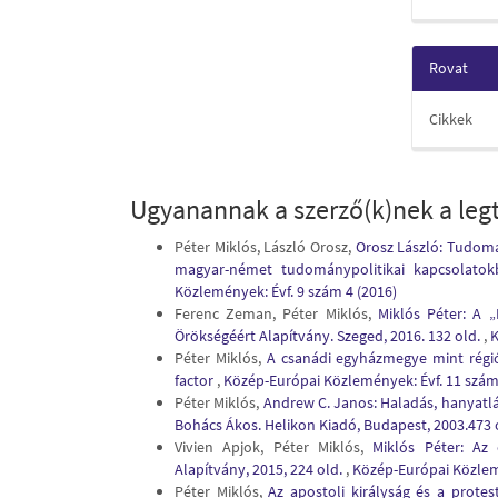
Rovat
Cikkek
Ugyanannak a szerző(k)nek a legt
Péter Miklós, László Orosz,
Orosz László: Tudomán
magyar-német tudománypolitikai kapcsolatok
Közlemények: Évf. 9 szám 4 (2016)
Ferenc Zeman, Péter Miklós,
Miklós Péter: A „
Örökségéért Alapítvány. Szeged, 2016. 132 old.
,
K
Péter Miklós,
A csanádi egyházmegye mint régió
factor
,
Közép-Európai Közlemények: Évf. 11 szám
Péter Miklós,
Andrew C. Janos: Haladás, hanyatl
Bohács Ákos. Helikon Kiadó, Budapest, 2003.473 
Vivien Apjok, Péter Miklós,
Miklós Péter: Az 
Alapítvány, 2015, 224 old.
,
Közép-Európai Közlemé
Péter Miklós,
Az apostoli királyság és a prot