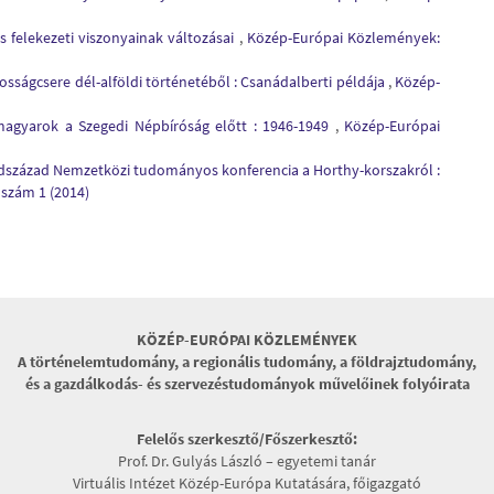
s felekezeti viszonyainak változásai
,
Közép-Európai Közlemények:
osságcsere dél-alföldi történetéből : Csanádalberti példája
,
Közép-
t magyarok a Szegedi Népbíróság előtt : 1946-1949
,
Közép-Európai
edszázad Nemzetközi tudományos konferencia a Horthy-korszakról :
 szám 1 (2014)
KÖZÉP-EURÓPAI KÖZLEMÉNYEK
A történelemtudomány, a regionális tudomány, a földrajztudomány,
és a gazdálkodás- és szervezéstudományok művelőinek folyóirata
Felelős szerkesztő/Főszerkesztő:
Prof. Dr. Gulyás László – egyetemi tanár
Virtuális Intézet Közép-Európa Kutatására, főigazgató