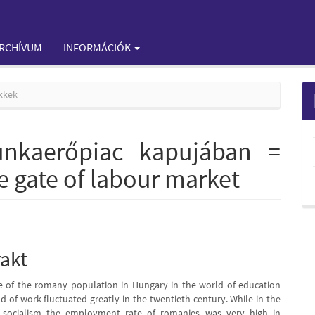
RCHÍVUM
INFORMÁCIÓK
kkek
nkaerőpiac kapujában =
 gate of labour market
e
rakt
nt
 of the romany population in Hungary in the world of education
d of work fluctuated greatly in the twentieth century. While in the
e-socialism the employment rate of romanies was very high in