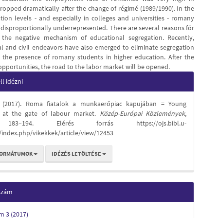
dropped dramatically after the change of régimé (1989/1990). In the
tion levels - and especially in colleges and universities - romany
 disproportionally underrepresented. There are several reasons fór
y the negative mechanism of educational segregation. Recently,
 and civil endeavors have also emerged to eliminate segregation
 the presence of romany students in higher education. After the
opportunities, the road to the labor market will be opened.
e
l idézni
s
. (2017). Roma fiatalok a munkaerőpiac kapujában = Young
 at the gate of labour market.
Közép-Európai Közlemények
,
183–194. Elérés forrás https://ojs.bibl.u-
/index.php/vikekkek/article/view/12453
FORMÁTUMOK
IDÉZÉS LETÖLTÉSE
 szám
ám 3 (2017)