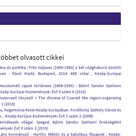
öbbet olvasott cikkei
y és politika : Fritz Valjavec (1909-1960) a két világháború közötti
ban : Ráció Kiadó. Budapest, 2014. 468 oldal
,
Közép-Európai
Kecskeméti lapok története (1868-1956) : Bálint Sándor Szellemi
özép-Európai Közlemények: Évf. 9 szám 4 (2016)
szervező tényező = The diocese of Csanád like region-organizing
 1 (2018)
ás, hegemónia Kelet-Közép-Európában. Fordította Székely Dániel és
o.
,
Közép-Európai Közlemények: Évf. 1 szám 2 (2008)
emlékezés világai. Szeged, Bálint Sándor Szellemi Örökségéért
nyek: Évf. 9 szám 3 (2016)
estáns kormányzó : Horthy Miklós és a katolikus főpapok
,
Közép-