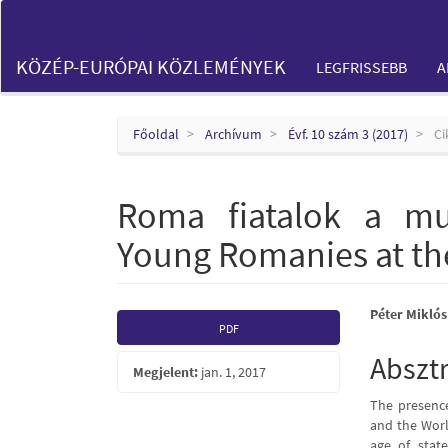
Main
Navigation
Main
KÖZÉP-EURÓPAI KÖZLEMÉNYEK
LEGFRISSEBB
A
Content
Sidebar
Főoldal
Archívum
Évf. 10 szám 3 (2017)
Ci
Roma fiatalok a mu
Young Romanies at the
Article
Main
Péter Miklós
PDF
Sidebar
Articl
Abszt
Megjelent:
jan. 1, 2017
Conte
The presence
and the Worl
age of stat