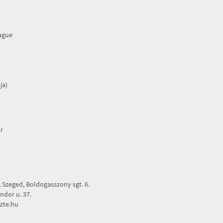
rague
ja)
r
Szeged, Boldogasszony sgt. 6.
dor u. 37.
zte.hu