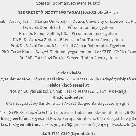
Szegedi Tudományegyetem, kutató
SZERKESZTŐ BIZOTTSÁG TAGJAI (2026.01.01-től – …)
habil. Andrej Tóth – Silesian University in Opava, University of Economics, P
Dr. habil. Dömök Csilla – Pécsi Tudományegyetem
Prof. Dr. Kaposi Zoltán, DSc – Pécsi Tudományegyetem
Dr. PhD. Maruzsa Zoltán – Eötvös Loránd Tudományegyetem
Prof. Dr. Szávai Ferenc, DSc – Károli Gáspár Református Egyetem
. PhD. Tarkó Klára – Szegedi Tudományegyetem (mint az SZTE-JGYPK dékán
Dr. PhD. Turcsányi Enikő – Szegedi Tudományegyetem
Felelős kiadó:
Egyesület Közép-Európa Kutatására/SZTE-Juhász Gyula Pedagógusképző Ka
Felelős kiadó személy:
Prof. Dr. Gulyás László/Dr. habil. Tarkó Klára (SZTE JGYPK dékánja)
Kiadó székhelye:
6727 SzegedLőwy Sándor utca 37./6725 Szeged Boldogasszony sgt. 6.
TE-JGYPK Szakképzési Felnőttképzési és Tudásmenedzsment Intézet, 6725, 
ztőség levélcíme:
Egyesület Közép-Európa Kutatására 6727 Szeged, Lőwy Sán
rkesztőség emailcíme:
laszlo.gulyas65@gmail.com és/vagy gulyas.laszlo@s
ISSN 1789-6339 (Nyomtatott)