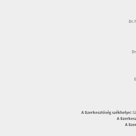
Dr. 
Dr
A Szerkesztőség székhelye:
SZ
A Szerkes
A Sze