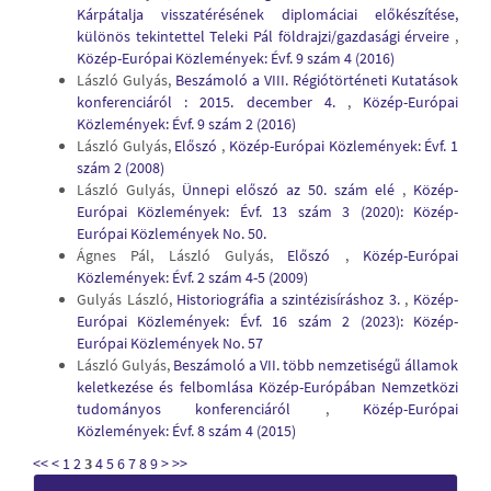
Kárpátalja visszatérésének diplomáciai előkészítése,
különös tekintettel Teleki Pál földrajzi/gazdasági érveire
,
Közép-Európai Közlemények: Évf. 9 szám 4 (2016)
László Gulyás,
Beszámoló a VIII. Régiótörténeti Kutatások
konferenciáról : 2015. december 4.
,
Közép-Európai
Közlemények: Évf. 9 szám 2 (2016)
László Gulyás,
Előszó
,
Közép-Európai Közlemények: Évf. 1
szám 2 (2008)
László Gulyás,
Ünnepi előszó az 50. szám elé
,
Közép-
Európai Közlemények: Évf. 13 szám 3 (2020): Közép-
Európai Közlemények No. 50.
Ágnes Pál, László Gulyás,
Előszó
,
Közép-Európai
Közlemények: Évf. 2 szám 4-5 (2009)
Gulyás László,
Historiográfia a szintézisíráshoz 3.
,
Közép-
Európai Közlemények: Évf. 16 szám 2 (2023): Közép-
Európai Közlemények No. 57
László Gulyás,
Beszámoló a VII. több nemzetiségű államok
keletkezése és felbomlása Közép-Európában Nemzetközi
tudományos konferenciáról
,
Közép-Európai
Közlemények: Évf. 8 szám 4 (2015)
<<
<
1
2
3
4
5
6
7
8
9
>
>>