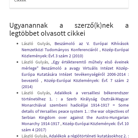
Cikkek
Ugyanannak a szerző(k)nek a
legtöbbet olvasott cikkei
László Gulyás,
Beszámoló az V. Európai Kihívások
Nemzetközi Tudományos Konferenciáról
,
Közép-Európai
Közlemények: Évf. 3 szám 2 (2010)
László Gulyás,
„Egy értékteremtő műhely első éveinek
mérlege" Beszámoló a avagy Virtuális Intézet Közép-
Európa Kutatására Intézet tevékenységéről 2006-2014 :
bevezető
,
Közép-Európai Közlemények: Évf. 7 szám 2
(2014)
László Gulyás,
Adalékok a versaillesi békerendszer
történetéhez 1. : a Szerb Királyság Osztrák-Magyar
Monarchiával szembeni hadicéljai 1914-1917 = Some
details of Versailles peace system 1. : the war objectives of
Serbian Kingdom over against the Austro-Hungarian
Monarchy 1914-1917
,
Közép-Európai Közlemények: Évf. 10
szám 4 (2017)
László Gulyás,
Adalékok a régiótörténeti kutatásokhoz 2. :