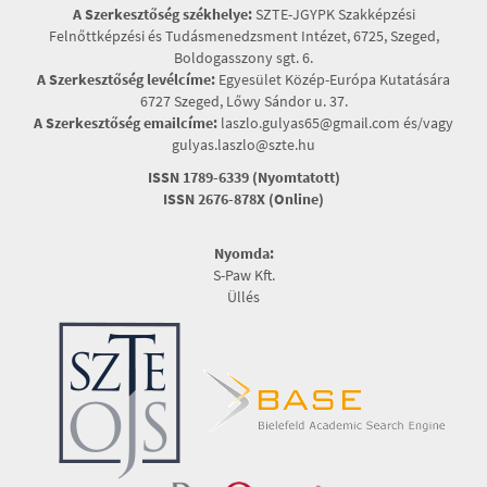
A Szerkesztőség székhelye:
SZTE-JGYPK Szakképzési
Felnőttképzési és Tudásmenedzsment Intézet, 6725, Szeged,
Boldogasszony sgt. 6.
A Szerkesztőség levélcíme:
Egyesület Közép-Európa Kutatására
6727 Szeged, Lőwy Sándor u. 37.
A Szerkesztőség emailcíme:
laszlo.gulyas65@gmail.com és/vagy
gulyas.laszlo@szte.hu
ISSN 1789-6339 (Nyomtatott)
ISSN 2676-878X (Online)
Nyomda:
S-Paw Kft.
Üllés