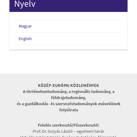
Nyelv
Magyar
English
KÖZÉP-EURÓPAI KÖZLEMÉNYEK
A történelemtudomány, a regionális tudomány, a
földrajztudomány,
és a gazdálkodás- és szervezéstudományok művelőinek
folyóirata
Felelős szerkesztő/Főszerkesztő:
Prof. Dr. Gulyás László – egyetemi tanár