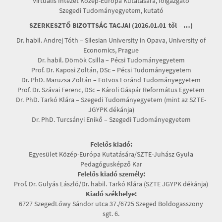
Virtuális Intézet Közép-Európa Kutatására, főigazgató
Szegedi Tudományegyetem, kutató
SZERKESZTŐ BIZOTTSÁG TAGJAI (2026.01.01-től – …)
Dr. habil. Andrej Tóth – Silesian University in Opava, University of
Economics, Prague
Dr. habil. Dömök Csilla – Pécsi Tudományegyetem
Prof. Dr. Kaposi Zoltán, DSc – Pécsi Tudományegyetem
Dr. PhD. Maruzsa Zoltán – Eötvös Loránd Tudományegyetem
Prof. Dr. Szávai Ferenc, DSc – Károli Gáspár Református Egyetem
Dr. PhD. Tarkó Klára – Szegedi Tudományegyetem (mint az SZTE-
JGYPK dékánja)
Dr. PhD. Turcsányi Enikő – Szegedi Tudományegyetem
Felelős kiadó:
Egyesület Közép-Európa Kutatására/SZTE-Juhász Gyula
Pedagógusképző Kar
Felelős kiadó személy:
Prof. Dr. Gulyás László/Dr. habil. Tarkó Klára (SZTE JGYPK dékánja)
Kiadó székhelye:
6727 SzegedLőwy Sándor utca 37./6725 Szeged Boldogasszony
sgt. 6.