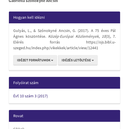
Gabriella Szónokyné Ancsin
Article
Content
Article
Hogyan kell idézni
Details
Gulyás, L., & Szónokyné Ancsin, G. (2017). A 75 éves Pál
Ágnes köszöntése.
Közép-Európai Közlemények
,
10
(3), 7.
Elérés forrás https://ojs.bibl.u-
szeged.hu/index.php/vikekkek/article/view/12441
IDÉZET FORMÁTUMOK
IDÉZÉS LETÖLTÉSE
Folyóirat szám
Évf. 10 szám 3 (2017)
Rovat