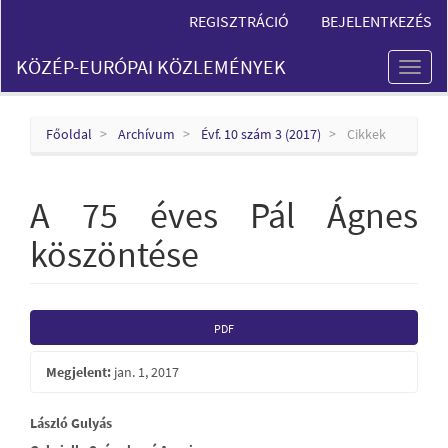
Main
REGISZTRÁCIÓ
BEJELENTKEZÉS
Navigation
Main
KÖZÉP-EURÓPAI KÖZLEMÉNYEK
Content
Toggl
Sidebar
naviga
Főoldal
Archívum
Évf. 10 szám 3 (2017)
Cikkek
A 75 éves Pál Ágnes
köszöntése
Article
PDF
Sidebar
Megjelent:
jan. 1, 2017
Main
László Gulyás