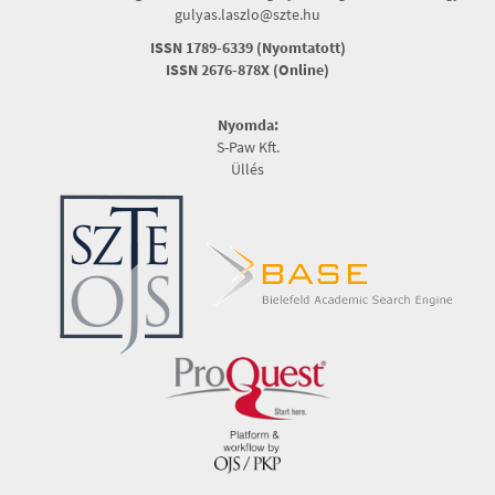
gulyas.laszlo@szte.hu
ISSN 1789-6339 (Nyomtatott)
ISSN 2676-878X (Online)
Nyomda:
S-Paw Kft.
Üllés