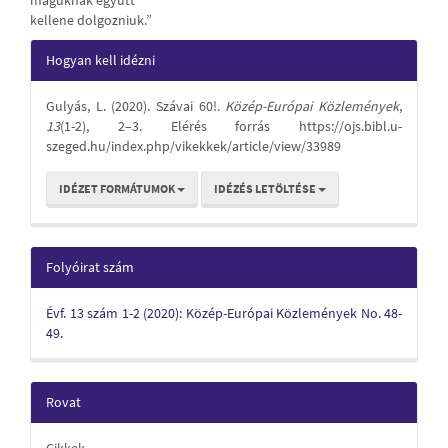
maguknak együtt
kellene dolgozniuk.”
Article
Hogyan kell idézni
Details
Gulyás, L. (2020). Szávai 60!.
Közép-Európai Közlemények
,
13
(1-2), 2–3. Elérés forrás https://ojs.bibl.u-
szeged.hu/index.php/vikekkek/article/view/33989
IDÉZET FORMÁTUMOK
IDÉZÉS LETÖLTÉSE
Folyóirat szám
Évf. 13 szám 1-2 (2020): Közép-Európai Közlemények No. 48-
49.
Rovat