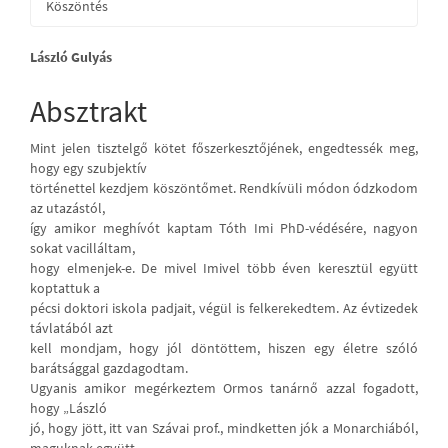
Köszöntés
Main
László Gulyás
Article
Absztrakt
Content
Mint jelen tisztelgő kötet főszerkesztőjének, engedtessék meg,
hogy egy szubjektív
történettel kezdjem köszöntőmet. Rendkívüli módon ódzkodom
az utazástól,
így amikor meghívót kaptam Tóth Imi PhD-védésére, nagyon
sokat vacilláltam,
hogy elmenjek-e. De mivel Imivel több éven keresztül együtt
koptattuk a
pécsi doktori iskola padjait, végül is felkerekedtem. Az évtizedek
távlatából azt
kell mondjam, hogy jól döntöttem, hiszen egy életre szóló
barátsággal gazdagodtam.
Ugyanis amikor megérkeztem Ormos tanárnő azzal fogadott,
hogy „László
jó, hogy jött, itt van Szávai prof., mindketten jók a Monarchiából,