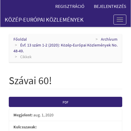
Main
REGISZTRÁCIÓ
BEJELENTKEZÉS
Navigation
Main
KÖZÉP-EURÓPAI KÖZLEMÉNYEK
Content
Toggl
Sidebar
naviga
Főoldal
Archívum
Évf. 13 szám 1-2 (2020): Közép-Európai Közlemények No.
48-49.
Cikkek
Szávai 60!
Article
PDF
Sidebar
Megjelent:
aug. 1, 2020
Kulcsszavak: