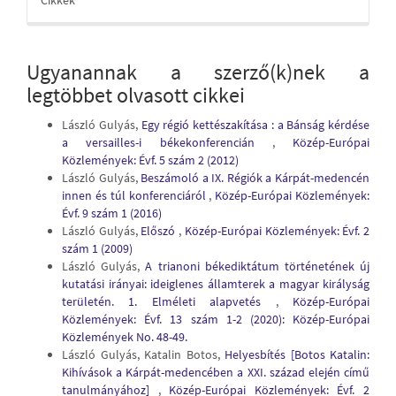
Cikkek
Ugyanannak a szerző(k)nek a
legtöbbet olvasott cikkei
László Gulyás,
Egy régió kettészakítása : a Bánság kérdése
a versailles-i békekonferencián
,
Közép-Európai
Közlemények: Évf. 5 szám 2 (2012)
László Gulyás,
Beszámoló a IX. Régiók a Kárpát-medencén
innen és túl konferenciáról
,
Közép-Európai Közlemények:
Évf. 9 szám 1 (2016)
László Gulyás,
Előszó
,
Közép-Európai Közlemények: Évf. 2
szám 1 (2009)
László Gulyás,
A trianoni békediktátum történetének új
kutatási irányai: ideiglenes államterek a magyar királyság
területén. 1. Elméleti alapvetés
,
Közép-Európai
Közlemények: Évf. 13 szám 1-2 (2020): Közép-Európai
Közlemények No. 48-49.
László Gulyás, Katalin Botos,
Helyesbítés [Botos Katalin:
Kihívások a Kárpát-medencében a XXI. század elején című
tanulmányához]
,
Közép-Európai Közlemények: Évf. 2