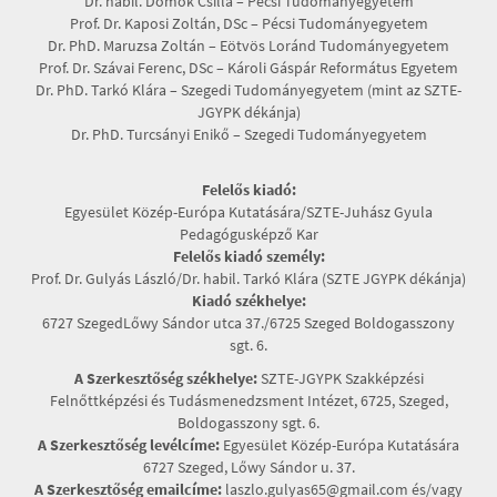
Dr. habil. Dömök Csilla – Pécsi Tudományegyetem
Prof. Dr. Kaposi Zoltán, DSc – Pécsi Tudományegyetem
Dr. PhD. Maruzsa Zoltán – Eötvös Loránd Tudományegyetem
Prof. Dr. Szávai Ferenc, DSc – Károli Gáspár Református Egyetem
Dr. PhD. Tarkó Klára – Szegedi Tudományegyetem (mint az SZTE-
JGYPK dékánja)
Dr. PhD. Turcsányi Enikő – Szegedi Tudományegyetem
Felelős kiadó:
Egyesület Közép-Európa Kutatására/SZTE-Juhász Gyula
Pedagógusképző Kar
Felelős kiadó személy:
Prof. Dr. Gulyás László/Dr. habil. Tarkó Klára (SZTE JGYPK dékánja)
Kiadó székhelye:
6727 SzegedLőwy Sándor utca 37./6725 Szeged Boldogasszony
sgt. 6.
A Szerkesztőség székhelye:
SZTE-JGYPK Szakképzési
Felnőttképzési és Tudásmenedzsment Intézet, 6725, Szeged,
Boldogasszony sgt. 6.
A Szerkesztőség levélcíme:
Egyesület Közép-Európa Kutatására
6727 Szeged, Lőwy Sándor u. 37.
A Szerkesztőség emailcíme:
laszlo.gulyas65@gmail.com és/vagy