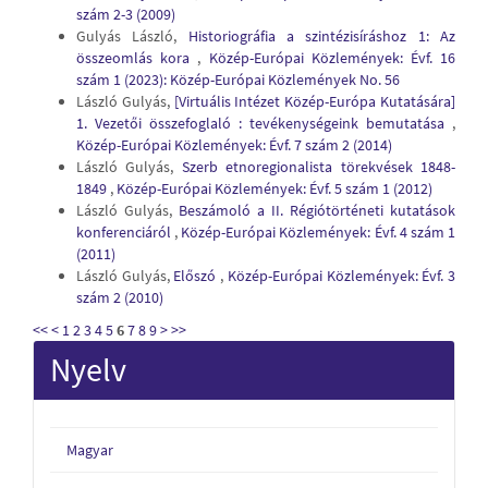
szám 2-3 (2009)
Gulyás László,
Historiográfia a szintézisíráshoz 1: Az
összeomlás kora
,
Közép-Európai Közlemények: Évf. 16
szám 1 (2023): Közép-Európai Közlemények No. 56
László Gulyás,
[Virtuális Intézet Közép-Európa Kutatására]
1. Vezetői összefoglaló : tevékenységeink bemutatása
,
Közép-Európai Közlemények: Évf. 7 szám 2 (2014)
László Gulyás,
Szerb etnoregionalista törekvések 1848-
1849
,
Közép-Európai Közlemények: Évf. 5 szám 1 (2012)
László Gulyás,
Beszámoló a II. Régiótörténeti kutatások
konferenciáról
,
Közép-Európai Közlemények: Évf. 4 szám 1
(2011)
László Gulyás,
Előszó
,
Közép-Európai Közlemények: Évf. 3
szám 2 (2010)
<<
<
1
2
3
4
5
6
7
8
9
>
>>
Nyelv
Magyar