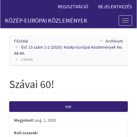
Main
REGISZTRÁCIÓ
BEJELENTKEZÉS
Navigation
Main
KÖZÉP-EURÓPAI KÖZLEMÉNYEK
Content
Toggl
Sidebar
naviga
Főoldal
Archívum
Évf. 13 szám 1-2 (2020): Közép-Európai Közlemények No.
48-49.
Cikkek
Szávai 60!
Article
PDF
Sidebar
Megjelent:
aug. 1, 2020
Kulcsszavak: