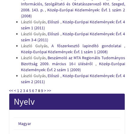
Információs, Szolgáltató és Oktatásszervező Kht. Szeged,
2008. 143. p.
,
Közép-Európai Közlemények: Évf. 1 szám 2
(2008)
László Gulyás,
Előszó
,
Közép-Európai Közlemények: Évf. 4
szám 1 (2011)
László Gulyás,
Előszó
,
Közép-Európai Közlemények: Évf. 4
szám 3-4 (2011)
László Gulyás,
A főszerkesztő lapindító gondolatai
,
Közép-Európai Közlemények: Évf. 1 szám 1 (2008)
László Gulyás,
Beszámoló az MTA Regionális Tudományos
Bizottság 2009. március 16-i üléséről
,
Közép-Európai
Közlemények: Évf. 2 szám 1 (2009)
László Gulyás,
Előszó
,
Közép-Európai Közlemények: Évf. 4
szám 2 (2011)
<<
<
1
2
3
4
5
6
7
8
9
>
>>
Nyelv
Magyar