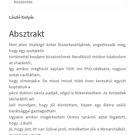
Köszöntés
Main
László Gulyás
Article
Absztrakt
Content
Mint jelen tisztelgő kötet főszerkesztőjének, engedtessék meg,
hogy egy szubjektív
történettel kezdjem köszöntőmet. Rendkívüli módon ódzkodom
az utazástól,
így amikor meghívót kaptam Tóth Imi PhD-védésére, nagyon
sokat vacilláltam,
hogy elmenjek-e. De mivel Imivel több éven keresztül együtt
koptattuk a
pécsi doktori iskola padjait, végül is felkerekedtem. Az évtizedek
távlatából azt
kell mondjam, hogy jól döntöttem, hiszen egy életre szóló
barátsággal gazdagodtam.
Ugyanis amikor megérkeztem Ormos tanárnő azzal fogadott,
hogy „László
jó, hogy jött, itt van Szávai prof., mindketten jók a Monarchiából,