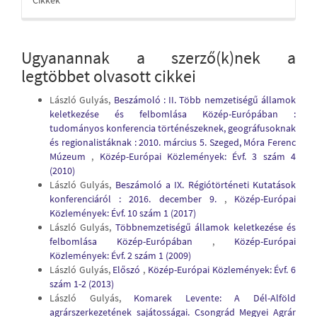
Cikkek
Ugyanannak a szerző(k)nek a
legtöbbet olvasott cikkei
László Gulyás,
Beszámoló : II. Több nemzetiségű államok
keletkezése és felbomlása Közép-Európában :
tudományos konferencia történészeknek, geográfusoknak
és regionalistáknak : 2010. március 5. Szeged, Móra Ferenc
Múzeum
,
Közép-Európai Közlemények: Évf. 3 szám 4
(2010)
László Gulyás,
Beszámoló a IX. Régiótörténeti Kutatások
konferenciáról : 2016. december 9.
,
Közép-Európai
Közlemények: Évf. 10 szám 1 (2017)
László Gulyás,
Többnemzetiségű államok keletkezése és
felbomlása Közép-Európában
,
Közép-Európai
Közlemények: Évf. 2 szám 1 (2009)
László Gulyás,
Előszó
,
Közép-Európai Közlemények: Évf. 6
szám 1-2 (2013)
László Gulyás,
Komarek Levente: A Dél-Alföld
agrárszerkezetének sajátosságai. Csongrád Megyei Agrár