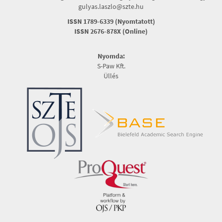
gulyas.laszlo@szte.hu
ISSN 1789-6339 (Nyomtatott)
ISSN 2676-878X (Online)
Nyomda:
S-Paw Kft.
Üllés