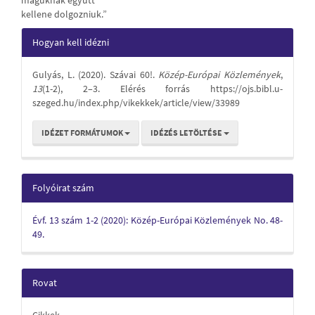
maguknak együtt
kellene dolgozniuk.”
Article
Hogyan kell idézni
Details
Gulyás, L. (2020). Szávai 60!.
Közép-Európai Közlemények
,
13
(1-2), 2–3. Elérés forrás https://ojs.bibl.u-
szeged.hu/index.php/vikekkek/article/view/33989
IDÉZET FORMÁTUMOK
IDÉZÉS LETÖLTÉSE
Folyóirat szám
Évf. 13 szám 1-2 (2020): Közép-Európai Közlemények No. 48-
49.
Rovat