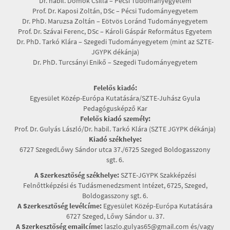
Dr. habil. Dömök Csilla – Pécsi Tudományegyetem
Prof. Dr. Kaposi Zoltán, DSc – Pécsi Tudományegyetem
Dr. PhD. Maruzsa Zoltán – Eötvös Loránd Tudományegyetem
Prof. Dr. Szávai Ferenc, DSc – Károli Gáspár Református Egyetem
Dr. PhD. Tarkó Klára – Szegedi Tudományegyetem (mint az SZTE-
JGYPK dékánja)
Dr. PhD. Turcsányi Enikő – Szegedi Tudományegyetem
Felelős kiadó:
Egyesület Közép-Európa Kutatására/SZTE-Juhász Gyula
Pedagógusképző Kar
Felelős kiadó személy:
Prof. Dr. Gulyás László/Dr. habil. Tarkó Klára (SZTE JGYPK dékánja)
Kiadó székhelye:
6727 SzegedLőwy Sándor utca 37./6725 Szeged Boldogasszony
sgt. 6.
A Szerkesztőség székhelye:
SZTE-JGYPK Szakképzési
Felnőttképzési és Tudásmenedzsment Intézet, 6725, Szeged,
Boldogasszony sgt. 6.
A Szerkesztőség levélcíme:
Egyesület Közép-Európa Kutatására
6727 Szeged, Lőwy Sándor u. 37.
A Szerkesztőség emailcíme:
laszlo.gulyas65@gmail.com és/vagy