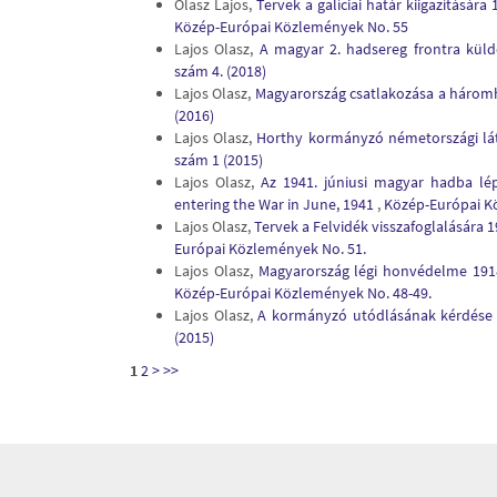
Olasz Lajos,
Tervek a galíciai határ kiigazításár
Közép-Európai Közlemények No. 55
Lajos Olasz,
A magyar 2. hadsereg frontra kül
szám 4. (2018)
Lajos Olasz,
Magyarország csatlakozása a háro
(2016)
Lajos Olasz,
Horthy kormányzó németországi lá
szám 1 (2015)
Lajos Olasz,
Az 1941. júniusi magyar hadba lé
entering the War in June, 1941
,
Közép-Európai Kö
Lajos Olasz,
Tervek a Felvidék visszafoglalására
Európai Közlemények No. 51.
Lajos Olasz,
Magyarország légi honvédelme 19
Közép-Európai Közlemények No. 48-49.
Lajos Olasz,
A kormányzó utódlásának kérdése
(2015)
1
2
>
>>