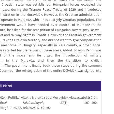
 Croatian state was established. Hungarian forces occupied the
annexed during the Trianon Peace Treaty of 1920 and introduced
inistration in the Muravidék. However, the Croatian administration
 operate in Muraköz, which has a largely Croatian population. The
vernment would have handed over control of Muraköz to the
turn, he asked for the recognition of Hungarian sovereignty, as well
ort and railway rights in Croatia. However, the Croatian government
uraköz as its own territory and did not want to give compensation
he meantime, in Hungary, especially in Zala county, a broad social
s started for the return of these areas. Abbot Joseph Pehm was
d of the movement. He urged the introduction of military
tion in the Muraköz, and then the transition to civilian
on. The government finally took these steps during the summer,
December the reintegration of the entire Délvidék was signed into
e
l idézni
s
(2024). Politikai viták a Muraköz és a Muravidék visszacsatolásáról.
Európai Közlemények
,
17
(1), 169–190.
i.org/10.14232/kek.2024.1.169-190