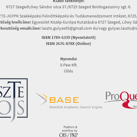
Kiadó székhelye:
6727 SzegedLőwy Sándor utca 37./6725 Szeged Boldogasszony sgt. 6.
TE-JGYPK Szakképzési Felnőttképzési és Tudásmenedzsment Intézet, 6725, 
ztőség levélcíme:
Egyesület Közép-Európa Kutatására 6727 Szeged, Lőwy Sán
rkesztőség emailcíme:
laszlo.gulyas65@gmail.com és/vagy gulyas.laszlo@s
ISSN 1789-6339 (Nyomtatott)
ISSN 2676-878X (Online)
Nyomda:
S-Paw Kft.
Üllés