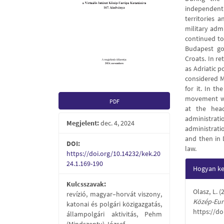
independent
territories 
military adm
continued to
Budapest go
Croats. In re
as Adriatic p
considered M
for it. In t
movement wa
PDF
at the hea
administra
Megjelent:
dec. 4, 2024
administrati
and then in 
DOI:
law.
https://doi.org/10.14232/kek.20
Articl
24.1.169-190
Hogyan kel
Detail
Kulcsszavak:
Olasz, L. 
revízió, magyar–horvát viszony,
Közép-
katonai és polgári közigazgatás,
https://do
állampolgári aktivitás, Pehm