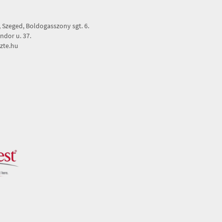
Szeged, Boldogasszony sgt. 6.
dor u. 37.
zte.hu