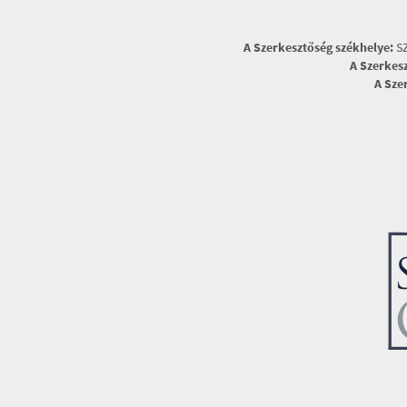
A Szerkesztőség székhelye:
SZ
A Szerkes
A Sze