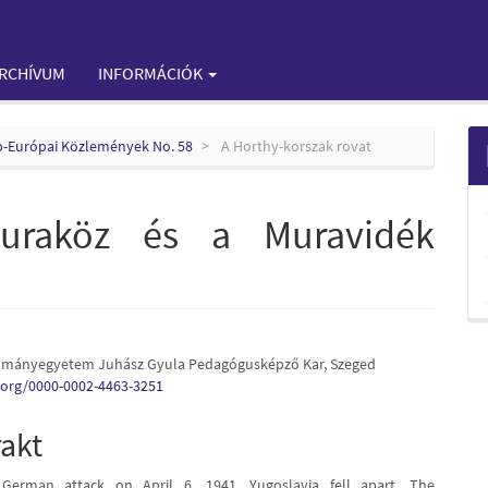
RCHÍVUM
INFORMÁCIÓK
ép-Európai Közlemények No. 58
A Horthy-korszak rovat
Muraköz és a Muravidék
ományegyetem Juhász Gyula Pedagógusképző Kar, Szeged
e
d.org/0000-0002-4463-3251
nt
rakt
German attack on April 6, 1941, Yugoslavia fell apart. The