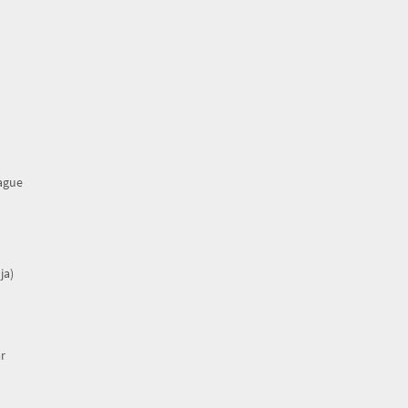
rague
ja)
r