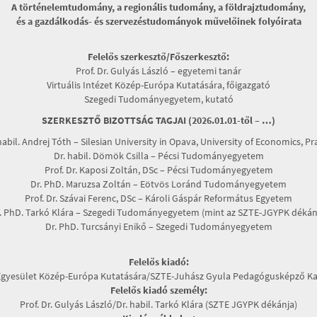
A történelemtudomány, a regionális tudomány, a földrajztudomány,
és a gazdálkodás- és szervezéstudományok művelőinek folyóirata
Felelős szerkesztő/Főszerkesztő:
Prof. Dr. Gulyás László – egyetemi tanár
Virtuális Intézet Közép-Európa Kutatására, főigazgató
Szegedi Tudományegyetem, kutató
SZERKESZTŐ BIZOTTSÁG TAGJAI (2026.01.01-től – …)
habil. Andrej Tóth – Silesian University in Opava, University of Economics, P
Dr. habil. Dömök Csilla – Pécsi Tudományegyetem
Prof. Dr. Kaposi Zoltán, DSc – Pécsi Tudományegyetem
Dr. PhD. Maruzsa Zoltán – Eötvös Loránd Tudományegyetem
Prof. Dr. Szávai Ferenc, DSc – Károli Gáspár Református Egyetem
. PhD. Tarkó Klára – Szegedi Tudományegyetem (mint az SZTE-JGYPK dékán
Dr. PhD. Turcsányi Enikő – Szegedi Tudományegyetem
Felelős kiadó:
Egyesület Közép-Európa Kutatására/SZTE-Juhász Gyula Pedagógusképző Ka
Felelős kiadó személy:
Prof. Dr. Gulyás László/Dr. habil. Tarkó Klára (SZTE JGYPK dékánja)