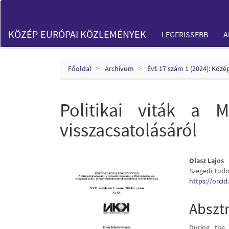
Main
Navigation
Main
KÖZÉP-EURÓPAI KÖZLEMÉNYEK
LEGFRISSEBB
A
Content
Sidebar
Főoldal
Archívum
Évf. 17 szám 1 (2024): Köz
Politikai viták a 
visszacsatolásáról
Article
Main
Olasz Lajos
Szegedi Tud
Sidebar
Articl
https://orci
Conte
Abszt
During the 