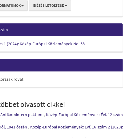
FORMÁTUMOK
IDÉZÉS LETÖLTÉSE
 szám
ám 1 (2024): Közép-Európai Közlemények No. 58
korszak rovat
öbbet olvasott cikkei
az Antikomintern paktum
,
Közép-Európai Közlemények: Évf. 12 szám
ról, 1941 őszén
,
Közép-Európai Közlemények: Évf. 16 szám 2 (2023):