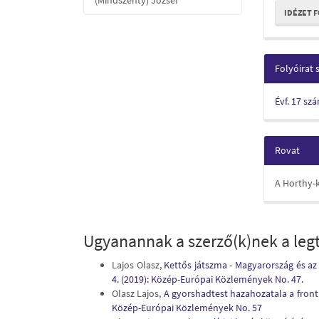
(Mindszenty) József
IDÉZET 
Folyóirat
Évf. 17 sz
Rovat
A Horthy-
Ugyanannak a szerző(k)nek a legt
Lajos Olasz,
Kettős játszma - Magyarország és 
4. (2019): Közép-Európai Közlemények No. 47.
Olasz Lajos,
A gyorshadtest hazahozatala a front
Közép-Európai Közlemények No. 57