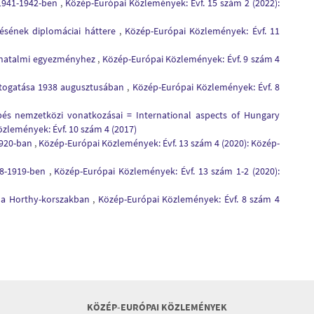
a 1941-1942-ben
,
Közép-Európai Közlemények: Évf. 15 szám 2 (2022):
désének diplomáciai háttere
,
Közép-Európai Közlemények: Évf. 11
mhatalmi egyezményhez
,
Közép-Európai Közlemények: Évf. 9 szám 4
togatása 1938 augusztusában
,
Közép-Európai Közlemények: Évf. 8
pés nemzetközi vonatkozásai = International aspects of Hungary
zlemények: Évf. 10 szám 4 (2017)
 1920-ban
,
Közép-Európai Közlemények: Évf. 13 szám 4 (2020): Közép-
18-1919-ben
,
Közép-Európai Közlemények: Évf. 13 szám 1-2 (2020):
 a Horthy-korszakban
,
Közép-Európai Közlemények: Évf. 8 szám 4
KÖZÉP-EURÓPAI KÖZLEMÉNYEK