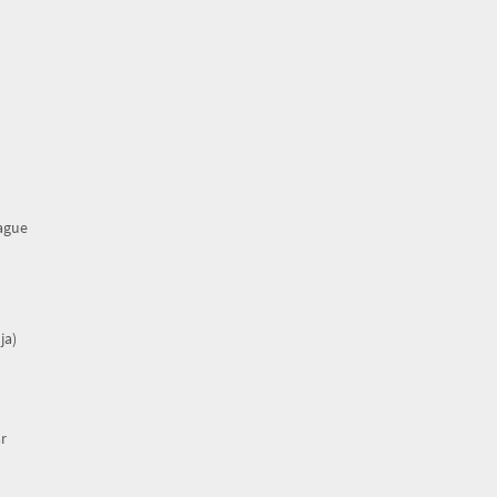
rague
ja)
r