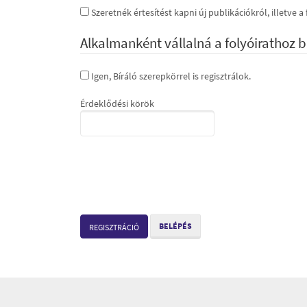
Szeretnék értesítést kapni új publikációkról, illetve a
Alkalmanként vállalná a folyóirathoz b
Igen, Bíráló szerepkörrel is regisztrálok.
Érdeklődési körök
BELÉPÉS
REGISZTRÁCIÓ