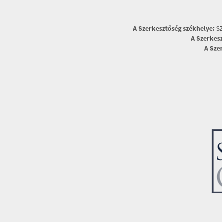
A Szerkesztőség székhelye:
SZ
A Szerkes
A Sze