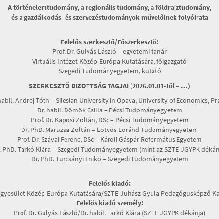
A történelemtudomány, a regionális tudomány, a földrajztudomány,
és a gazdálkodás- és szervezéstudományok művelőinek folyóirata
Felelős szerkesztő/Főszerkesztő:
Prof. Dr. Gulyás László – egyetemi tanár
Virtuális Intézet Közép-Európa Kutatására, főigazgató
Szegedi Tudományegyetem, kutató
SZERKESZTŐ BIZOTTSÁG TAGJAI (2026.01.01-től – …)
habil. Andrej Tóth – Silesian University in Opava, University of Economics, P
Dr. habil. Dömök Csilla – Pécsi Tudományegyetem
Prof. Dr. Kaposi Zoltán, DSc – Pécsi Tudományegyetem
Dr. PhD. Maruzsa Zoltán – Eötvös Loránd Tudományegyetem
Prof. Dr. Szávai Ferenc, DSc – Károli Gáspár Református Egyetem
. PhD. Tarkó Klára – Szegedi Tudományegyetem (mint az SZTE-JGYPK dékán
Dr. PhD. Turcsányi Enikő – Szegedi Tudományegyetem
Felelős kiadó:
Egyesület Közép-Európa Kutatására/SZTE-Juhász Gyula Pedagógusképző Ka
Felelős kiadó személy:
Prof. Dr. Gulyás László/Dr. habil. Tarkó Klára (SZTE JGYPK dékánja)