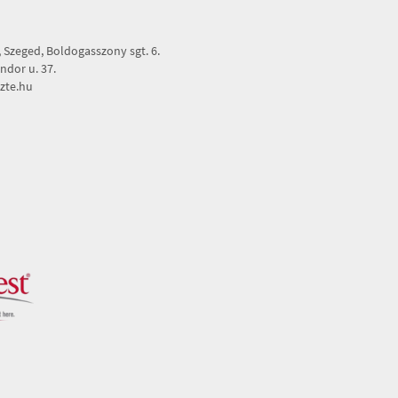
Szeged, Boldogasszony sgt. 6.
dor u. 37.
zte.hu