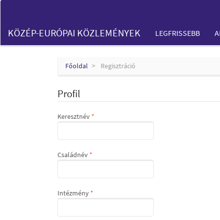
Main
Navigation
Main
KÖZÉP-EURÓPAI KÖZLEMÉNYEK
LEGFRISSEBB
A
Content
Sidebar
Főoldal
Regisztráció
Profil
Kötelező
Keresztnév
*
Kötelező
Családnév
*
Kötelező
Intézmény
*