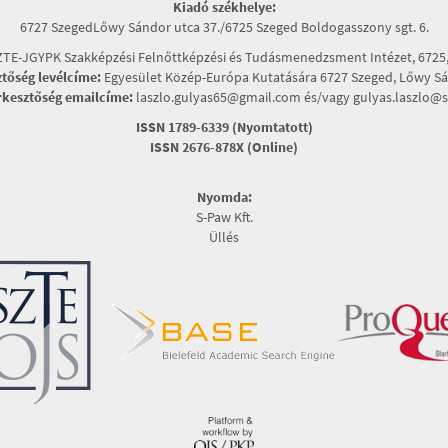
Kiadó székhelye:
6727 SzegedLőwy Sándor utca 37./6725 Szeged Boldogasszony sgt. 6.
TE-JGYPK Szakképzési Felnőttképzési és Tudásmenedzsment Intézet, 6725, 
ztőség levélcíme:
Egyesület Közép-Európa Kutatására 6727 Szeged, Lőwy Sán
rkesztőség emailcíme:
laszlo.gulyas65@gmail.com és/vagy gulyas.laszlo@s
ISSN 1789-6339 (Nyomtatott)
ISSN 2676-878X (Online)
Nyomda:
S-Paw Kft.
Üllés