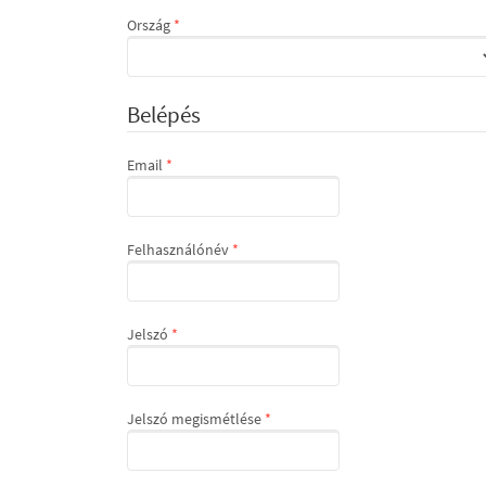
Kötelező
Ország
*
Belépés
Kötelező
Email
*
Kötelező
Felhasználónév
*
Kötelező
Jelszó
*
Kötelező
Jelszó megismétlése
*