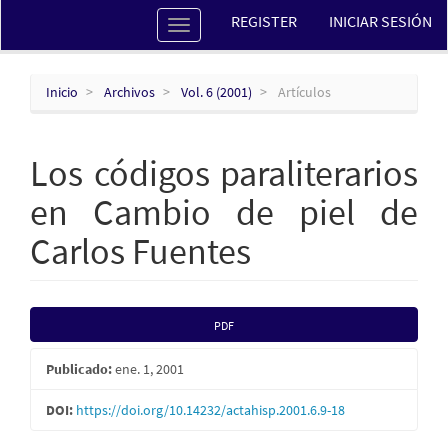
Navegación
REGISTER
INICIAR SESIÓN
Toggle
principal
navigation
Contenido
principal
Barra
Inicio
Archivos
Vol. 6 (2001)
Artículos
lateral
Los códigos paraliterarios
en Cambio de piel de
Carlos Fuentes
Barra
PDF
lateral
Publicado:
ene. 1, 2001
del
DOI:
https://doi.org/10.14232/actahisp.2001.6.9-18
artículo