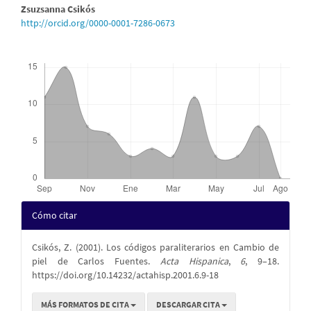
Contenido
Zsuzsanna Csikós
http://orcid.org/0000-0001-7286-0673
principal
del
Descargas
artículo
Detalles
Cómo citar
del
Csikós, Z. (2001). Los códigos paraliterarios en Cambio de
artículo
piel de Carlos Fuentes.
Acta Hispanica
,
6
, 9–18.
https://doi.org/10.14232/actahisp.2001.6.9-18
MÁS FORMATOS DE CITA
DESCARGAR CITA