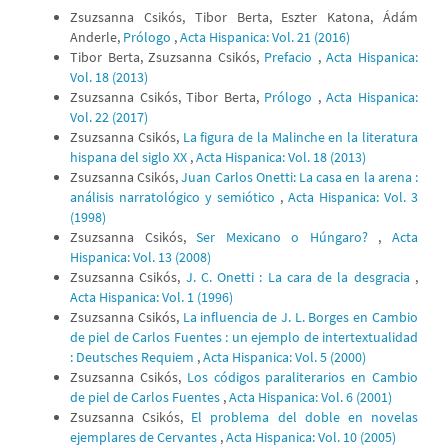
Zsuzsanna Csikós, Tibor Berta, Eszter Katona, Ádám
Anderle,
Prólogo
,
Acta Hispanica: Vol. 21 (2016)
Tibor Berta, Zsuzsanna Csikós,
Prefacio
,
Acta Hispanica:
Vol. 18 (2013)
Zsuzsanna Csikós, Tibor Berta,
Prólogo
,
Acta Hispanica:
Vol. 22 (2017)
Zsuzsanna Csikós,
La figura de la Malinche en la literatura
hispana del siglo XX
,
Acta Hispanica: Vol. 18 (2013)
Zsuzsanna Csikós,
Juan Carlos Onetti: La casa en la arena :
análisis narratológico y semiótico
,
Acta Hispanica: Vol. 3
(1998)
Zsuzsanna Csikós,
Ser Mexicano o Húngaro?
,
Acta
Hispanica: Vol. 13 (2008)
Zsuzsanna Csikós,
J. C. Onetti : La cara de la desgracia
,
Acta Hispanica: Vol. 1 (1996)
Zsuzsanna Csikós,
La influencia de J. L. Borges en Cambio
de piel de Carlos Fuentes : un ejemplo de intertextualidad
: Deutsches Requiem
,
Acta Hispanica: Vol. 5 (2000)
Zsuzsanna Csikós,
Los códigos paraliterarios en Cambio
de piel de Carlos Fuentes
,
Acta Hispanica: Vol. 6 (2001)
Zsuzsanna Csikós,
El problema del doble en novelas
ejemplares de Cervantes
,
Acta Hispanica: Vol. 10 (2005)