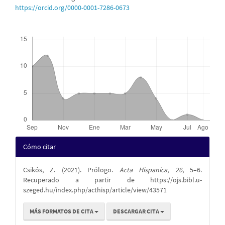
principal
https://orcid.org/0000-0001-7286-0673
del
Descargas
artículo
Detalles
Cómo citar
del
Csikós, Z. (2021). Prólogo.
Acta Hispanica
,
26
, 5–6.
artículo
Recuperado a partir de https://ojs.bibl.u-
szeged.hu/index.php/acthisp/article/view/43571
MÁS FORMATOS DE CITA
DESCARGAR CITA