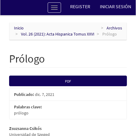
Navegación
REGISTER
INICIAR SESIÓN
Toggle
principal
navigation
Contenido
principal
Barra
Inicio
Archivos
lateral
Vol. 26 (2021): Acta Hispanica Tomus XXVI
Prólogo
Prólogo
Barra
PDF
lateral
Publicado:
dic. 7, 2021
del
Palabras clave:
artículo
prólogo
Contenido
Zsuzsanna Csikós
Universidad de Szeged