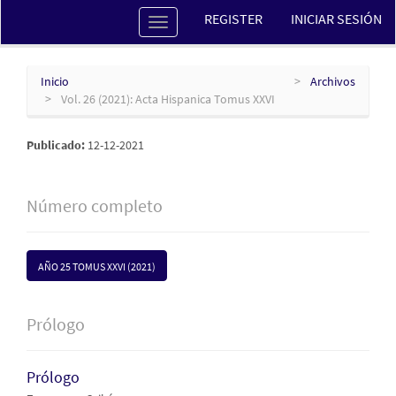
Navegación
REGISTER
INICIAR SESIÓN
Toggle
principal
navigation
Contenido
principal
Barra
Inicio
Archivos
lateral
Vol. 26 (2021): Acta Hispanica Tomus XXVI
Publicado:
12-12-2021
Número completo
AÑO 25 TOMUS XXVI (2021)
Prólogo
Prólogo