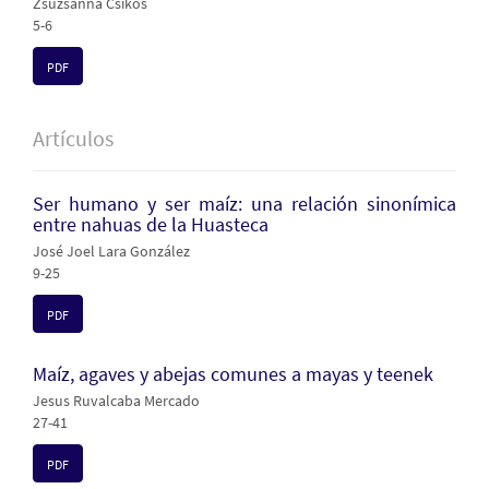
Zsuzsanna Csikós
5-6
PDF
Artículos
Ser humano y ser maíz: una relación sinonímica
entre nahuas de la Huasteca
José Joel Lara González
9-25
PDF
Maíz, agaves y abejas comunes a mayas y teenek
Jesus Ruvalcaba Mercado
27-41
PDF