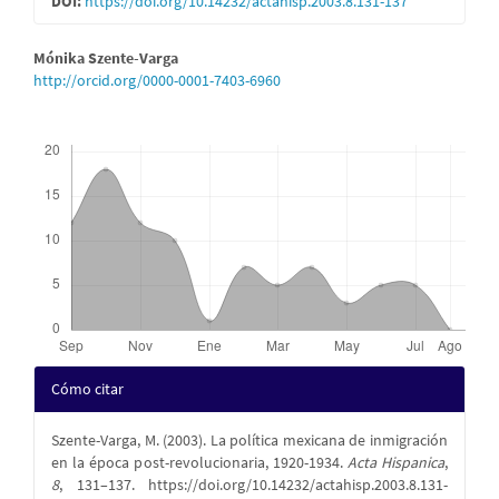
DOI:
https://doi.org/10.14232/actahisp.2003.8.131-137
artículo
Contenido
Mónika Szente-Varga
http://orcid.org/0000-0001-7403-6960
principal
del
Descargas
artículo
Detalles
Cómo citar
del
Szente-Varga, M. (2003). La política mexicana de inmigración
artículo
en la época post-revolucionaria, 1920-1934.
Acta Hispanica
,
8
, 131–137. https://doi.org/10.14232/actahisp.2003.8.131-