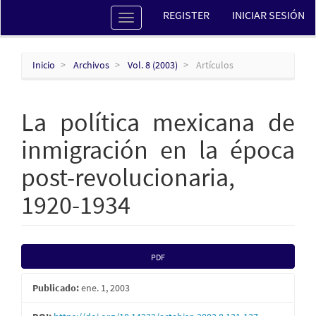
Navegación
REGISTER
INICIAR SESIÓN
Toggle
principal
navigation
Contenido
principal
Barra
Inicio
Archivos
Vol. 8 (2003)
Artículos
lateral
La política mexicana de
inmigración en la época
post-revolucionaria,
1920-1934
Barra
PDF
lateral
Publicado:
ene. 1, 2003
del