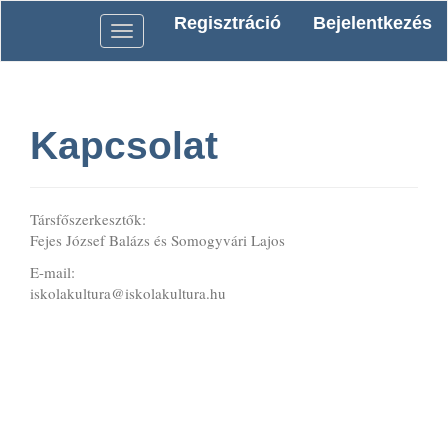
Main
Regisztráció
Bejelentkezés
Navigation
Toggle
Main
navigation
Content
Sidebar
Kapcsolat
Társfőszerkesztők:
Fejes József Balázs és Somogyvári Lajos
E-mail:
iskolakultura@iskolakultura.hu