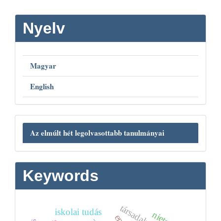
Nyelv
Magyar
English
Az elmúlt hét legolvasottabb tanulmányai
Keywords
iskolai tudás