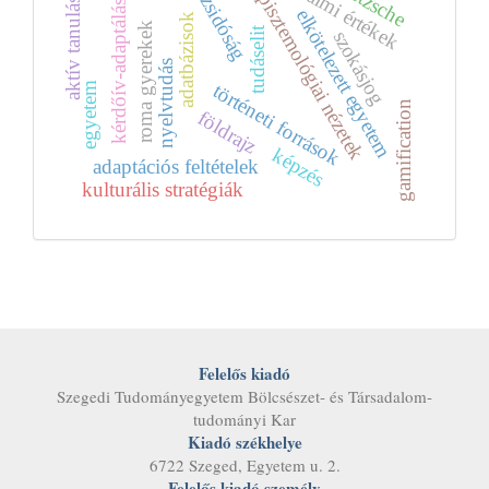
társadalmi értékek
nietzsche
episztemológiai nézetek
zsidóság
aktív tanulás
kérdőív-adaptálás
elkötelezett egyetem
adatbázisok
roma gyerekek
tudáselit
szokásjog
nyelvtudás
történeti források
egyetem
gamification
földrajz
képzés
adaptációs feltételek
kulturális stratégiák
Felelős kiadó
Szegedi Tudományegyetem Bölcsészet- és Társadalom­
tudományi Kar
Kiadó székhelye
6722 Szeged, Egyetem u. 2.
Felelős kiadó személy