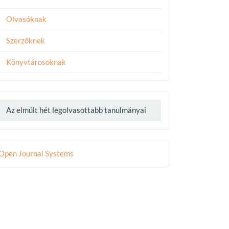
Olvasóknak
Szerzőknek
Könyvtárosoknak
Az elmúlt hét legolvasottabb tanulmányai
eveloped
Open Journal Systems
y