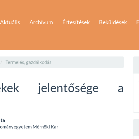
Aktuális
Archívum
Értesítések
Beküldések
F
Termelés, gazdálkodás
kek jelentősége a
ota
dományegyetem Mérnöki Kar
e