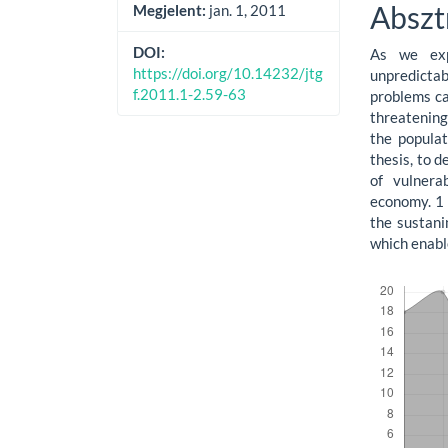
Conte
Abszt
Megjelent:
jan. 1, 2011
DOI:
As we exp
https://doi.org/10.14232/jtg
unpredictabl
f.2011.1-2.59-63
problems ca
threatening
the populat
thesis, to 
of vulnera
economy. 1 
the sustani
which enabl
Letöltések