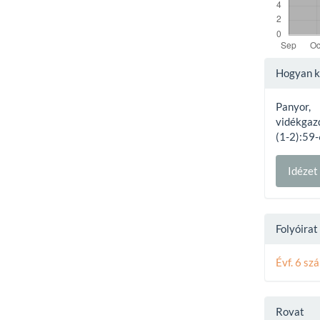
Articl
Hogyan ke
Detai
Panyor,
vidékgaz
(1-2):59-
Idéze
Folyóira
Évf. 6 sz
Rovat