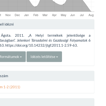
e
ll idézni
ls
 Ágota. 2011. „A Helyi termékek jelentősége a
daságban”.
Jelenkori Társadalmi és Gazdasági Folyamatok
6
63. https://doi.org/10.14232/jtgf.2011.1-2.59-63.
t formátumok
Idézés letöltése
t szám
ám 1-2 (2011)