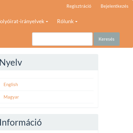
Regisztráció
Bejelentkezés
olyóirat-irányelvek
Rólunk
Keresés
Nyelv
English
Magyar
Információ