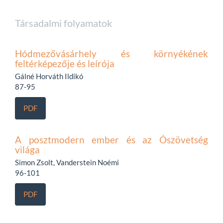
Társadalmi folyamatok
Hódmezővásárhely és környékének
feltérképezője és leírója
Gálné Horváth Ildikó
87-95
PDF
A posztmodern ember és az Ószövetség
világa
Simon Zsolt, Vanderstein Noémi
96-101
PDF