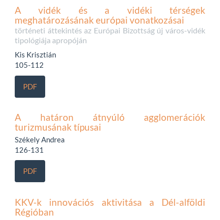
A vidék és a vidéki térségek
meghatározásának európai vonatkozásai
történeti áttekintés az Európai Bizottság új város-vidék
tipológiája apropóján
Kis Krisztián
105-112
PDF
A határon átnyúló agglomerációk
turizmusának típusai
Székely Andrea
126-131
PDF
KKV-k innovációs aktivitása a Dél-alföldi
Régióban