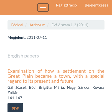
Main
Regisztráció
Bejelentkezés
Navigation
Toggle
Main
navigation
Content
Sidebar
Főoldal
Archívum
Évf. 6 szám 1-2 (2011)
Megjelent:
2011-07-11
English papers
Examination of how a settlement on the
Great Plain became a town, with a special
regard to its present and future
Gál József, Bódi Brigitta Mária, Nagy Sándor, Kovács
Zoltán
141-147
PDF