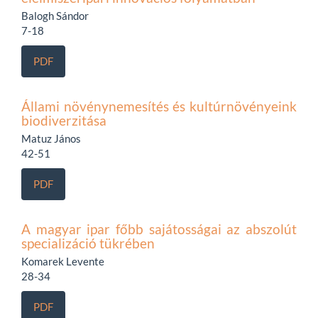
Balogh Sándor
7-18
PDF
Állami növénynemesítés és kultúrnövényeink
biodiverzitása
Matuz János
42-51
PDF
A magyar ipar főbb sajátosságai az abszolút
specializáció tükrében
Komarek Levente
28-34
PDF