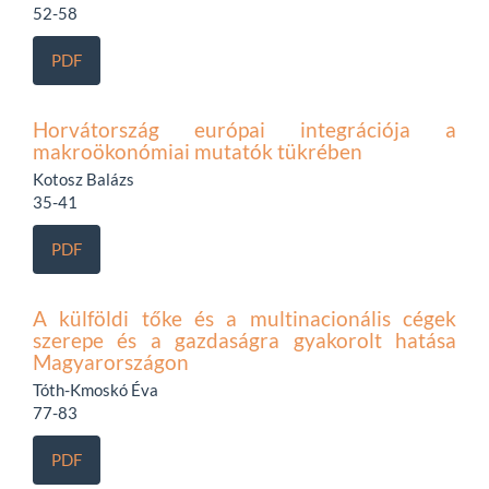
52-58
PDF
Horvátország európai integrációja a
makroökonómiai mutatók tükrében
Kotosz Balázs
35-41
PDF
A külföldi tőke és a multinacionális cégek
szerepe és a gazdaságra gyakorolt hatása
Magyarországon
Tóth-Kmoskó Éva
77-83
PDF