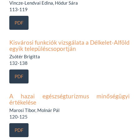
Vincze-Lendvai Edina, Hódur Sára
113-119
PDF
Kisvárosi funkciók vizsgálata a Délkelet-Alföld
egyik településcsoportján
Zsótér Brigitta
132-138
PDF
A hazai egészségturizmus minőségügyi
értékelése
Marosi Tibor, Molnár Pál
120-125
PDF