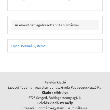
Az elmúlt hét legolvasottabb tanulmányai
Developed
Open Journal Systems
By
Felelős kiadó
Szegedi Tudományegyetem Juhász Gyula Pedagógusképző Kar
Kiadó székhelye
6723 Szeged, Boldogasszony sgt. 6.
Felelős kiadó személy
Szegedi Tudományegyetem JGYPK dékánja