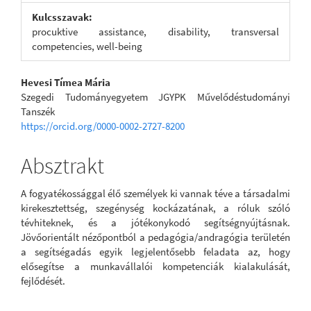
Kulcsszavak:
procuktive assistance, disability, transversal
competencies, well-being
Main
Hevesi Tímea Mária
Szegedi Tudományegyetem JGYPK Művelődéstudományi
Article
Tanszék
https://orcid.org/0000-0002-2727-8200
Content
Absztrakt
A fogyatékossággal élő személyek ki vannak téve a társadalmi
kirekesztettség, szegénység kockázatának, a róluk szóló
tévhiteknek, és a jótékonykodó segítségnyújtásnak.
Jövőorientált nézőpontból a pedagógia/andragógia területén
a segítségadás egyik legjelentősebb feladata az, hogy
elősegítse a munkavállalói kompetenciák kialakulását,
fejlődését.