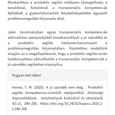
Munkánkban a produktív segítés módszere támogathatja a
tanulóknál, fiataloknál a transzverzális kompetenciák
fejlődését a gyakorlatorientált feladathelyzetekbe ágyazott
problémamegoldás folyamata által.
Jelen tanulmányban egyes transzverzális kompetenciák
aktivizálása szempontjából összehasonlítjuk a jó szándékú és
a produktív segítés hatásmechanizmusait a
problémamegoldás folyamatában. Hipotetikus modellünk
alapján az a megállapításunk, hogy a produktív segítés során
hatékonyabban aktiválhatók a transzverzális kompetenciák a
jó szándékú segítéshez viszonyítva.
Article
Hogyan kell idézni
Details
Hevesi, T. M. (2025). A jó szándék nem elég. : Produktív
segítés kompetencia-orientált nézőpontból.
Közösségi
Kapcsolódások - tanulmányok kultúráról és oktatásról
,
5
(1-2), 180–200. https://doi.org/10.14232/kapocs.2025.1-
2.180-200