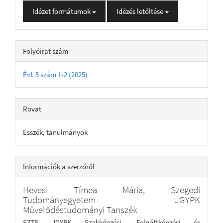
Idézet formátumok
Idézés letöltése
Folyóirat szám
Évf. 5 szám 1-2 (2025)
Rovat
Esszék, tanulmányok
Információk a szerzőről
Hevesi Tímea Mária,
Szegedi
Tudományegyetem JGYPK
Művelődéstudományi Tanszék
SZTE JGYPK Szakképzési, Felnőttképzési és