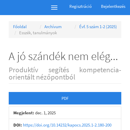
Main
Regisztráció
Bejelentkezés
Toggle
Navigation
navigation
Main
Content
Főoldal
Archívum
Évf. 5 szám 1-2 (2025)
Sidebar
Esszék, tanulmányok
A jó szándék nem elég...
Produktív segítés kompetencia-
orientált nézőpontból
Article
PDF
Sidebar
Megjelent:
dec. 1, 2025
DOI:
https://doi.org/10.14232/kapocs.2025.1-2.180-200