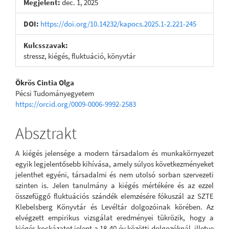
Megjelent:
dec. 1, 2025
DOI:
https://doi.org/10.14232/kapocs.2025.1-2.221-245
Kulcsszavak:
stressz, kiégés, fluktuáció, könyvtár
Main
Ökrös Cintia Olga
Pécsi Tudományegyetem
Article
https://orcid.org/0009-0006-9992-2583
Content
Absztrakt
A kiégés jelensége a modern társadalom és munkakörnyezet
egyik legjelentősebb kihívása, amely súlyos következményeket
jelenthet egyéni, társadalmi és nem utolsó sorban szervezeti
szinten is. Jelen tanulmány a kiégés mértékére és az ezzel
összefüggő fluktuációs szándék elemzésére fókuszál az SZTE
Klebelsberg Könyvtár és Levéltár dolgozóinak körében. Az
elvégzett empirikus vizsgálat eredményei tükrözik, hogy a
kiégés kockázatot jelent a 18-40 év közötti dolgozóknál, illetve