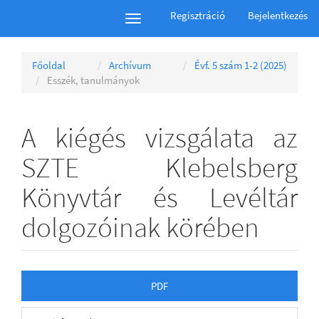
Main
Regisztráció
Bejelentkezés
Toggle
Navigation
navigation
Main
Content
Főoldal
Archívum
Évf. 5 szám 1-2 (2025)
Sidebar
Esszék, tanulmányok
A kiégés vizsgálata az
SZTE Klebelsberg
Könyvtár és Levéltár
dolgozóinak körében
Article
PDF
Sidebar