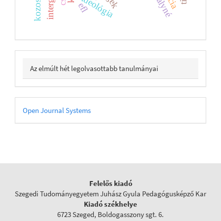
ideológia
efl
Az elmúlt hét legolvasottabb tanulmányai
Developed
Open Journal Systems
By
Felelős kiadó
Szegedi Tudományegyetem Juhász Gyula Pedagógusképző Kar
Kiadó székhelye
6723 Szeged, Boldogasszony sgt. 6.