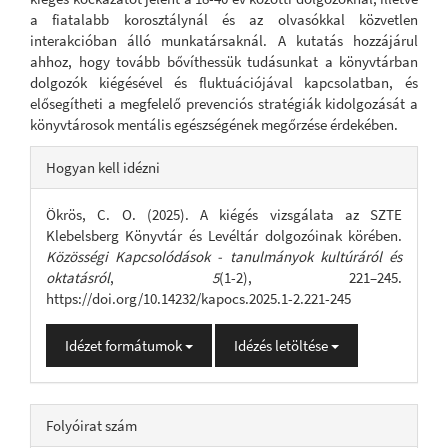
a fiatalabb korosztálynál és az olvasókkal közvetlen
interakcióban álló munkatársaknál. A kutatás hozzájárul
ahhoz, hogy tovább bővíthessük tudásunkat a könyvtárban
dolgozók kiégésével és fluktuációjával kapcsolatban, és
elősegítheti a megfelelő prevenciós stratégiák kidolgozását a
könyvtárosok mentális egészségének megőrzése érdekében.
Article
Hogyan kell idézni
Details
Ökrös, C. O. (2025). A kiégés vizsgálata az SZTE
Klebelsberg Könyvtár és Levéltár dolgozóinak körében.
Közösségi Kapcsolódások - tanulmányok kultúráról és
oktatásról
,
5
(1-2), 221–245.
https://doi.org/10.14232/kapocs.2025.1-2.221-245
Idézet formátumok
Idézés letöltése
Folyóirat szám