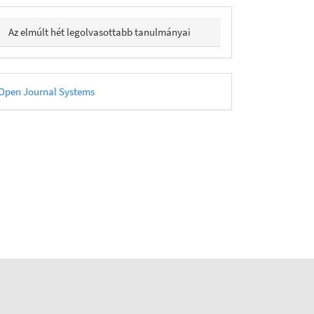
Az elmúlt hét legolvasottabb tanulmányai
eveloped
Open Journal Systems
y