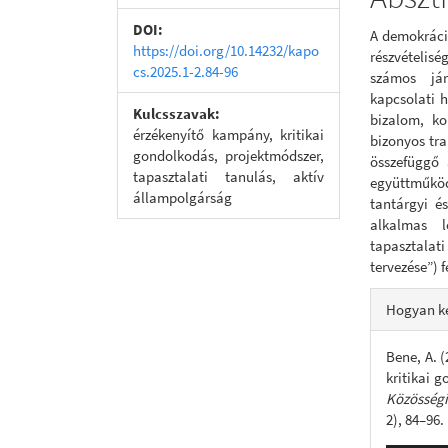
DOI:
A demokráci
https://doi.org/10.14232/kapo
részvételisé
cs.2025.1-2.84-96
számos jár
kapcsolati h
Kulcsszavak:
bizalom, ko
érzékenyítő kampány, kritikai
bizonyos tra
gondolkodás, projektmódszer,
összefüggő 
tapasztalati tanulás, aktív
együttműköd
állampolgárság
tantárgyi és
alkalmas l
tapasztalat
tervezése”) 
Articl
Hogyan ke
Detail
Bene, A. 
kritikai 
Közösségi
2), 84–96