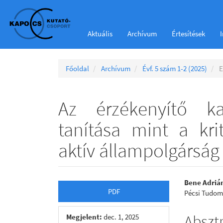
Main
Navigation
Main
Aktuális
Archívum
Értesítések
Content
Sidebar
Főoldal
Archívum
Évf. 5 szám 1-2 (2025)
E
Az érzékenyítő k
tanítása mint a kri
aktív állampolgárság
Article
Main
Bene Adriá
PDF
Pécsi Tudo
Sidebar
Articl
Conte
Abszt
Megjelent:
dec. 1, 2025