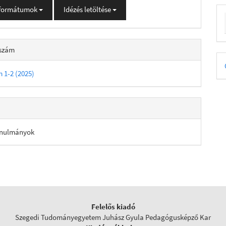
 formátumok
Idézés letöltése
 szám
D
m 1-2 (2025)
B
anulmányok
Felelős kiadó
Szegedi Tudományegyetem Juhász Gyula Pedagógusképző Kar