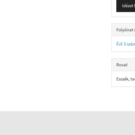
Idézet
Folyóirat
Évf. 5 szá
Rovat
Esszék, t