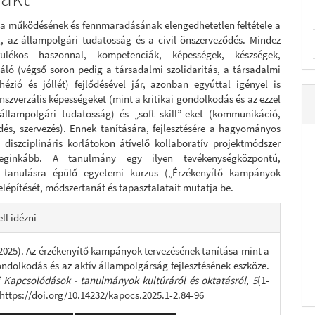
a működésének és fennmaradásának elengedhetetlen feltétele a
g, az állampolgári tudatosság és a civil önszerveződés. Mindez
ulékos haszonnal, kompetenciák, képességek, készségek,
áló (végső soron pedig a társadalmi szolidaritás, a társadalmi
hézió és jóllét) fejlődésével jár, azonban egyúttal igényel is
nszverzális képességeket (mint a kritikai gondolkodás és az ezzel
állampolgári tudatosság) és „soft skill”-eket (kommunikáció,
és, szervezés). Ennek tanítására, fejlesztésére a hagyományos
 diszciplináris korlátokon átívelő kollaboratív projektmódszer
eginkább. A tanulmány egy ilyen tevékenységközpontú,
i tanulásra épülő egyetemi kurzus („Érzékenyítő kampányok
felépítését, módszertanát és tapasztalatait mutatja be.
e
ll idézni
s
(2025). Az érzékenyítő kampányok tervezésének tanítása mint a
gondolkodás és az aktív állampolgárság fejlesztésének eszköze.
 Kapcsolódások - tanulmányok kultúráról és oktatásról
,
5
(1-
. https://doi.org/10.14232/kapocs.2025.1-2.84-96