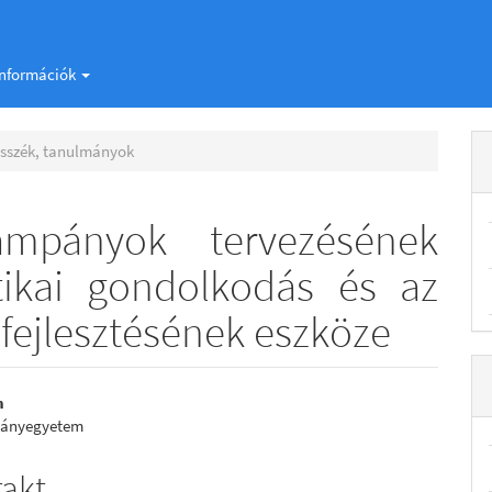
Információk
sszék, tanulmányok
ampányok tervezésének
tikai gondolkodás és az
 fejlesztésének eszköze
n
mányegyetem
e
nt
rakt