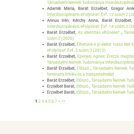
Társadalmi Nemek Tudománya Interdiszciplinári
Adamik Mária, Barát Erzsébet, Gregor An
Interdiszciplináris eFolyóirat: Évf. 12 szám 2 (
Annus Irén, Kérchy Anna, Barát Erzsébet
Interdiszciplináris eFolyóirat: Évf. 14 szám 2 (
Barát Erzsébet,
Az identitás eltűnése?
,
Társa
szám 2 (2020)
Barát Erzsébet,
Élhetünk-e jó életet rossz élet 
eFolyóirat: Évf. 2 szám 3 (2012)
Barát Erzsébet,
Eperjesi Ágnes: Érezze megtis
Társadalmi Nemek Tudománya Interdiszciplinári
Barát Erzsébet,
Előszó
,
Társadalmi Nemek Tudo
feminista kritika és a metszetelmélet
Barát Erzsébet,
Előszó
,
Társadalmi Nemek Tudom
Erzsébet Barát,
Előszó
,
Társadalmi Nemek Tudom
Erzsébet Barát,
Előszó
,
Társadalmi Nemek Tudom
1
2
3
4
5
6
7
>
>>