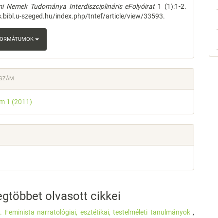
i Nemek Tudománya Interdiszciplináris eFolyóirat
1 (1):1-2.
js.bibl.u-szeged.hu/index.php/tntef/article/view/33593.
 FORMÁTUMOK
 SZÁM
ám 1 (2011)
gtöbbet olvasott cikkei
 Feminista narratológiai, esztétikai, testelméleti tanulmányok
,