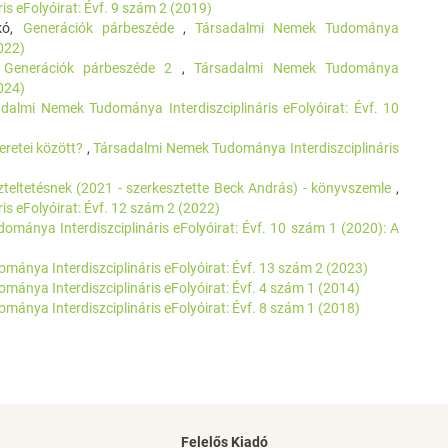
s eFolyóirat: Évf. 9 szám 2 (2019)
ikó,
Generációk párbeszéde
,
Társadalmi Nemek Tudománya
2022)
,
Generációk párbeszéde 2
,
Társadalmi Nemek Tudománya
2024)
dalmi Nemek Tudománya Interdiszciplináris eFolyóirat: Évf. 10
keretei között?
,
Társadalmi Nemek Tudománya Interdiszciplináris
zteltetésnek (2021 - szerkesztette Beck András) - könyvszemle
,
s eFolyóirat: Évf. 12 szám 2 (2022)
mánya Interdiszciplináris eFolyóirat: Évf. 10 szám 1 (2020): A
ánya Interdiszciplináris eFolyóirat: Évf. 13 szám 2 (2023)
ánya Interdiszciplináris eFolyóirat: Évf. 4 szám 1 (2014)
ánya Interdiszciplináris eFolyóirat: Évf. 8 szám 1 (2018)
Felelős Kiadó