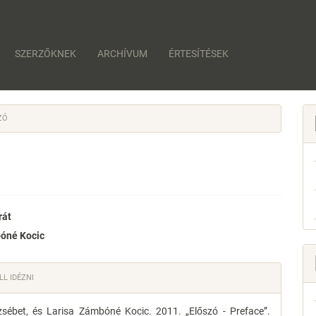
SZERZŐKNEK
ARCHÍVUM
ÉRTESÍTÉSEK
ZÓ
rát
óné Kocic
e
nt
e
L IDÉZNI
s
zsébet, és Larisa Zámbóné Kocic. 2011. „Előszó - Preface”.