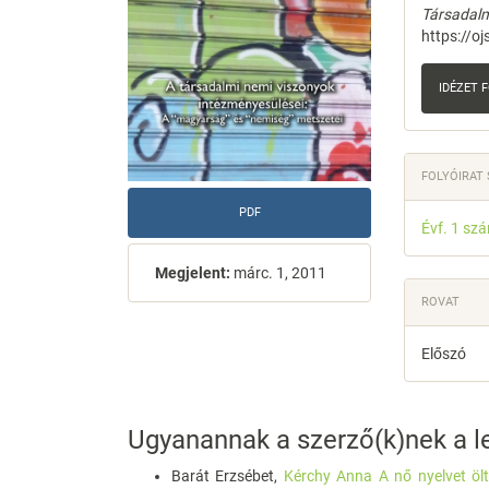
Társadalm
https://o
IDÉZET
FOLYÓIRAT
PDF
Évf. 1 sz
Megjelent:
márc. 1, 2011
ROVAT
Előszó
Ugyanannak a szerző(k)nek a le
Barát Erzsébet,
Kérchy Anna A nő nyelvet ölt.