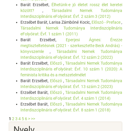
Barát Erzsébet,
Élhetünk-e jó életet rossz élet keretei
között?
,
Társadalmi Nemek Tudománya
Interdiszciplináris eFolyóirat: Évf. 2 szám 3 (2012)
Erzsébet Barát, Larisa Zámbóné Kocic,
Előszó - Preface
,
Társadalmi Nemek Tudománya Interdiszciplináris
eFolyóirat: Évf. 1 szám 1 (2011)
Barát Erzsébet,
Eperjesi Ágnes: Érezze
megtiszteltetésnek (2021 - szerkesztette Beck András) -
könyvszemle
,
Társadalmi Nemek Tudománya
Interdiszciplináris eFolyóirat: Évf. 12 szám 2 (2022)
Barát Erzsébet,
Előszó
,
Társadalmi Nemek Tudománya
Interdiszciplináris eFolyóirat: Évf. 10 szám 1 (2020): A
feminista kritika és a metszetelmélet
Barát Erzsébet,
Előszó
,
Társadalmi Nemek Tudománya
Interdiszciplináris eFolyóirat: Évf. 13 szám 2 (2023)
Erzsébet Barát,
Előszó
,
Társadalmi Nemek Tudománya
Interdiszciplináris eFolyóirat: Évf. 4 szám 1 (2014)
Erzsébet Barát,
Előszó
,
Társadalmi Nemek Tudománya
Interdiszciplináris eFolyóirat: Évf. 8 szám 1 (2018)
1
2
3
4
5
6
>
>>
Nyelv