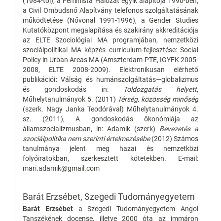
(1984-től), a Feminista Hálózat egyik alapítója 1990-ben,
a Civil Ombudsnő Alapítvány telefonos szolgáltatásának
működtetése (Nővonal 1991-1996), a Gender Studies
Kutatóközpont megalapítása és szakirány akkreditációja
az ELTE Szociológiai MA programjában, nemzetközi
szociálpolitikai MA képzés curriculum-fejlesztése: Social
Policy in Urban Areas MA (Amszterdam-PTE, IGYFK 2005-
2008, ELTE 2008-2009). Elektronikusan elérhető
publikációi
:
Válság és humánszolgáltatás—globalizmus
és gondoskodás in:
Toldozgatás helyett
,
Műhelytanulmányok 5. (2011)
Térség, közösség minőség
(szerk. Nagy Janka Teodórával) Műhelytanulmányok 4.
sz. (2011), A gondoskodás ökonómiája az
államszocializmusban, in: Adamik (szerk)
Bevezetés a
szociálpolitika nem szerinti értelmezésébe
(2012) Számos
tanulmánya jelent meg hazai és nemzetközi
folyóiratokban, szerkesztett kötetekben. E-mail:
mari.adamik@gmail.com
Barát Erzsébet,
Szegedi Tudományegyetem
Barát Erzsébet
a Szegedi Tudományegyetem Angol
Tanszékének docense, illetve 2000 óta az immáron