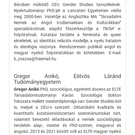
Bécsben működő CEU Gender Studies tanszékének.
Nyelvtudományi PhD-jét a Lancateri Egyetemen védte
meg 2000-ben. Vezetője az Anglisztika MA “Társadalmi
Nemek az Angol Irodlamakban és Kultúrákban”
specializációnak; alapító főszerkesztője a
TNTeF
e-
folyóíratnak. Kutatási területe a feminista és queer
elméletek, az identitás relációs modellje, a nyelv, hatalom
és ideológia viszonya. Rendszeresen publikál angol és
magyar nyelvű folyóiratokban és kötetekben. E-mail:
b_zsazsa@freemail.hu
Gregor Anikó,
Eötvös Lóránd
Tudományegyetem
Gregor Anikó
PhD, szociológus, egyetemi docens az ELTE
Társadalomtudományi Karán. Szociológia doktori
fokozata mellett mesterdiplomája van Gender Studies-ból
is, melyet a CEU-n szerzett. Oktatóként kvalitatív és
kvantitatív kutatásmódszertani szemináriumokat tart,
valamint bevezető előadásokat a nemek szociológiája
területén alap-, mester és PhD-szinten, magyarul és
angolul. 2015 és 2021 között volt az ELTE magyar nyelvű