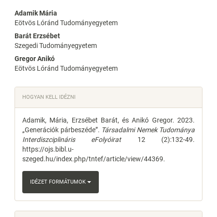
Main
Adamik Mária
Eötvös Lóránd Tudományegyetem
Article
Barát Erzsébet
Content
Szegedi Tudományegyetem
Gregor Anikó
Eötvös Lóránd Tudományegyetem
Article
HOGYAN KELL IDÉZNI
Details
Adamik, Mária, Erzsébet Barát, és Anikó Gregor. 2023.
„Generációk párbeszéde”.
Társadalmi Nemek Tudománya
Interdiszciplináris eFolyóirat
12 (2):132-49.
https://ojs.bibl.u-
szeged.hu/index.php/tntef/article/view/44369.
IDÉZET FORMÁTUMOK