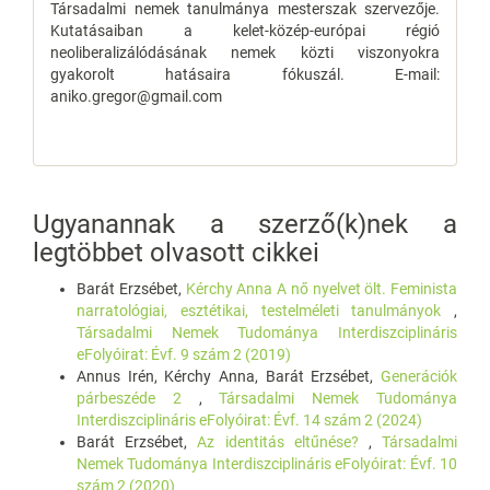
Társadalmi nemek tanulmánya mesterszak szervezője.
Kutatásaiban a kelet-közép-európai régió
neoliberalizálódásának nemek közti viszonyokra
gyakorolt hatásaira fókuszál. E-mail:
aniko.gregor@gmail.com
Ugyanannak a szerző(k)nek a
legtöbbet olvasott cikkei
Barát Erzsébet,
Kérchy Anna A nő nyelvet ölt. Feminista
narratológiai, esztétikai, testelméleti tanulmányok
,
Társadalmi Nemek Tudománya Interdiszciplináris
eFolyóirat: Évf. 9 szám 2 (2019)
Annus Irén, Kérchy Anna, Barát Erzsébet,
Generációk
párbeszéde 2
,
Társadalmi Nemek Tudománya
Interdiszciplináris eFolyóirat: Évf. 14 szám 2 (2024)
Barát Erzsébet,
Az identitás eltűnése?
,
Társadalmi
Nemek Tudománya Interdiszciplináris eFolyóirat: Évf. 10
szám 2 (2020)