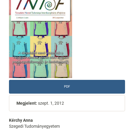
Sidebar
PDF
Megjelent:
szept. 1, 2012
Main
Kérchy Anna
Szegedi Tudományegyetem
Article