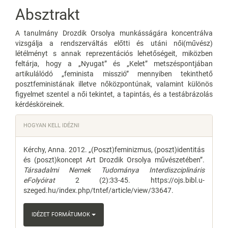
Content
Absztrakt
A tanulmány Drozdik Orsolya munkásságára koncentrálva
vizsgálja a rendszerváltás előtti és utáni női(művész)
létélményt s annak reprezentációs lehetőségeit, miközben
feltárja, hogy a „Nyugat” és „Kelet” metszéspontjában
artikulálódó „feminista misszió” mennyiben tekinthető
posztfeministának illetve nőközpontúnak, valamint különös
figyelmet szentel a női tekintet, a tapintás, és a testábrázolás
kérdésköreinek.
Article
HOGYAN KELL IDÉZNI
Details
Kérchy, Anna. 2012. „(Poszt)feminizmus, (poszt)identitás
és (poszt)koncept Art Drozdik Orsolya művészetében”.
Társadalmi Nemek Tudománya Interdiszciplináris
eFolyóirat
2 (2):33-45. https://ojs.bibl.u-
szeged.hu/index.php/tntef/article/view/33647.
IDÉZET FORMÁTUMOK