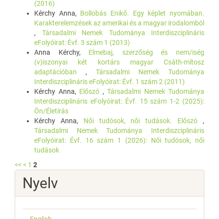
(2016)
Kérchy Anna,
Bollobás Enikő. Egy képlet nyomában.
Karakterelemzések az amerikai és a magyar irodalomból
,
Társadalmi Nemek Tudománya Interdiszciplináris
eFolyóirat: Évf. 3 szám 1 (2013)
Anna Kérchy,
Elmebaj, szerzőség és nem/iség
(v)iszonyai két kortárs magyar Csáth-mítosz
adaptációban
,
Társadalmi Nemek Tudománya
Interdiszciplináris eFolyóirat: Évf. 1 szám 2 (2011)
Kérchy Anna,
Előszó
,
Társadalmi Nemek Tudománya
Interdiszciplináris eFolyóirat: Évf. 15 szám 1-2 (2025):
Ön/Életírás
Kérchy Anna,
Női tudósok, női tudások. Előszó
,
Társadalmi Nemek Tudománya Interdiszciplináris
eFolyóirat: Évf. 16 szám 1 (2026): Női tudósok, női
tudások
<<
<
1
2
Nyelv