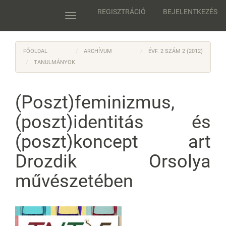
Main
REGISZTRÁCIÓ
BEJELENTKEZÉS
Navigation
Toggle
Main
navigation
Content
Sidebar
FŐOLDAL
ARCHÍVUM
ÉVF. 2 SZÁM 2 (2012)
TANULMÁNYOK
(Poszt)feminizmus,
(poszt)identitás és
(poszt)koncept art
Drozdik Orsolya
művészetében
Article