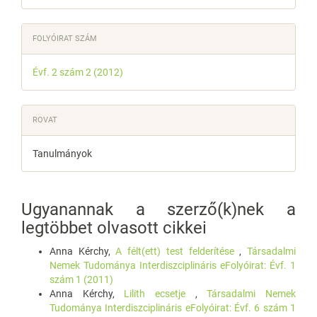
FOLYÓIRAT SZÁM
Évf. 2 szám 2 (2012)
ROVAT
Tanulmányok
Ugyanannak a szerző(k)nek a
legtöbbet olvasott cikkei
Anna Kérchy,
A félt(ett) test felderítése
,
Társadalmi
Nemek Tudománya Interdiszciplináris eFolyóirat: Évf. 1
szám 1 (2011)
Anna Kérchy,
Lilith ecsetje
,
Társadalmi Nemek
Tudománya Interdiszciplináris eFolyóirat: Évf. 6 szám 1