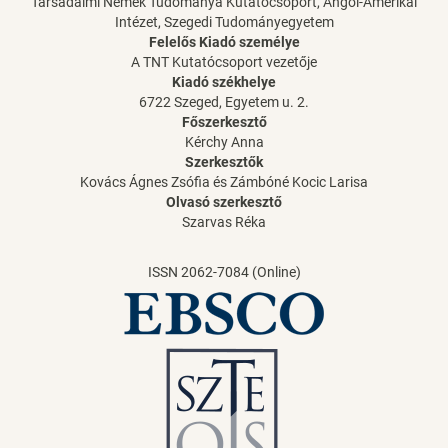
Társadalmi Nemek Tudománya Kutatócsoport, Angol-Amerikai
Intézet, Szegedi Tudományegyetem
Felelős Kiadó személye
A TNT Kutatócsoport vezetője
Kiadó székhelye
6722 Szeged, Egyetem u. 2.
Főszerkesztő
Kérchy Anna
Szerkesztők
Kovács Ágnes Zsófia és Zámbóné Kocic Larisa
Olvasó szerkesztő
Szarvas Réka
ISSN 2062-7084 (Online)