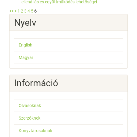
ellenállás és együttműködés lehetőségei
<<
<
1
2
3
4
5
6
Nyelv
English
Magyar
Információ
Olvasóknak
Szerzőknek
Könyvtárosoknak