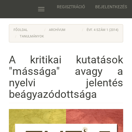
Main
REGISZTRÁCIÓ
BEJELENTKEZÉS
Navigation
Toggle
Main
navigation
Content
Sidebar
FŐOLDAL
ARCHÍVUM
ÉVF. 4 SZÁM 1 (2014)
TANULMÁNYOK
A kritikai kutatások
"mássága" avagy a
nyelvi jelentés
beágyazódottsága
Article
Sidebar