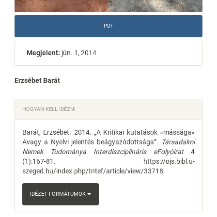
PDF
Megjelent:
jún. 1, 2014
Main
Erzsébet Barát
Article
Article
HOGYAN KELL IDÉZNI
Content
Details
Barát, Erzsébet. 2014. „A Kritikai kutatások »mássága«
Avagy a Nyelvi jelentés beágyazódottsága”.
Társadalmi
Nemek Tudománya Interdiszciplináris eFolyóirat
4
(1):167-81. https://ojs.bibl.u-
szeged.hu/index.php/tntef/article/view/33718.
IDÉZET FORMÁTUMOK