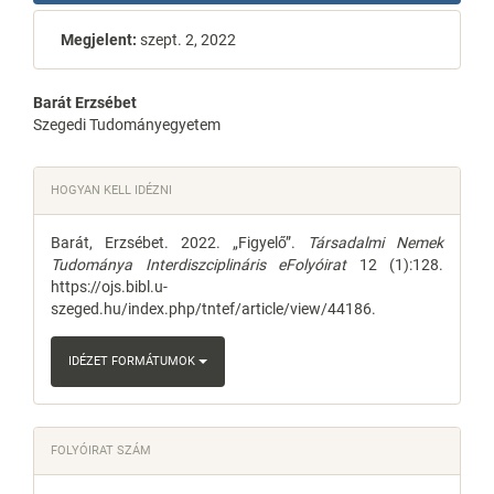
Megjelent:
szept. 2, 2022
Main
Barát Erzsébet
Szegedi Tudományegyetem
Article
Content
Article
HOGYAN KELL IDÉZNI
Details
Barát, Erzsébet. 2022. „Figyelő”.
Társadalmi Nemek
Tudománya Interdiszciplináris eFolyóirat
12 (1):128.
https://ojs.bibl.u-
szeged.hu/index.php/tntef/article/view/44186.
IDÉZET FORMÁTUMOK
FOLYÓIRAT SZÁM