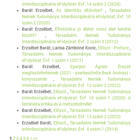
Interdiszciplináris eFolyóirat: Évf. 14 szám 2 (2024)
Barát Erzsébet,
Az identitás eltűnése?
,
Társadalmi
Nemek Tudománya Interdiszciplináris eFolyóirat: Évf. 10
szám 2 (2020)
Barát Erzsébet,
Élhetünk-e jó életet rossz élet keretei
között?
,
Társadalmi Nemek Tudománya
Interdiszciplináris eFolyóirat: Évf. 2 szám 3 (2012)
Erzsébet Barát, Larisa Zámbóné Kocic,
Előszó - Preface
,
Társadalmi Nemek Tudománya Interdiszciplináris
eFolyóirat: Évf. 1 szám 1 (2011)
Barát Erzsébet,
Eperjesi Ágnes: Érezze
megtiszteltetésnek (2021 - szerkesztette Beck András) -
könyvszemle
,
Társadalmi Nemek Tudománya
Interdiszciplináris eFolyóirat: Évf. 12 szám 2 (2022)
Barát Erzsébet,
Előszó
,
Társadalmi Nemek Tudománya
Interdiszciplináris eFolyóirat: Évf. 10 szám 1 (2020): A
feminista kritika és a metszetelmélet
Barát Erzsébet,
Előszó
,
Társadalmi Nemek Tudománya
Interdiszciplináris eFolyóirat: Évf. 13 szám 2 (2023)
Erzsébet Barát,
Előszó
,
Társadalmi Nemek Tudománya
Interdiszciplináris eFolyóirat: Évf. 4 szám 1 (2014)
1
2
3
4
5
6
>
>>