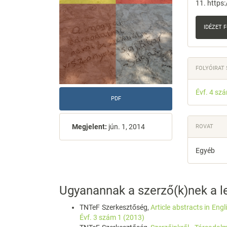
11. https
IDÉZET
FOLYÓIRAT
Évf. 4 sz
PDF
Megjelent:
jún. 1, 2014
ROVAT
Egyéb
Ugyanannak a szerző(k)nek a le
TNTeF Szerkesztőség,
Article abstracts in Eng
Évf. 3 szám 1 (2013)