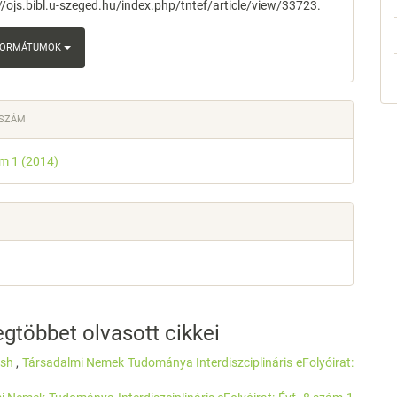
://ojs.bibl.u-szeged.hu/index.php/tntef/article/view/33723.
 FORMÁTUMOK
 SZÁM
ám 1 (2014)
gtöbbet olvasott cikkei
lish
,
Társadalmi Nemek Tudománya Interdiszciplináris eFolyóirat: