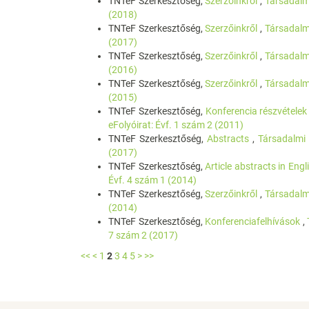
TNTeF Szerkesztőség,
Szerzőinkről
,
Társadalm
(2018)
TNTeF Szerkesztőség,
Szerzőinkről
,
Társadalm
(2017)
TNTeF Szerkesztőség,
Szerzőinkről
,
Társadalm
(2016)
TNTeF Szerkesztőség,
Szerzőinkről
,
Társadalm
(2015)
TNTeF Szerkesztőség,
Konferencia részvételek
eFolyóirat: Évf. 1 szám 2 (2011)
TNTeF Szerkesztőség,
Abstracts
,
Társadalmi 
(2017)
TNTeF Szerkesztőség,
Article abstracts in Eng
Évf. 4 szám 1 (2014)
TNTeF Szerkesztőség,
Szerzőinkről
,
Társadalm
(2014)
TNTeF Szerkesztőség,
Konferenciafelhívások
,
7 szám 2 (2017)
<<
<
1
2
3
4
5
>
>>