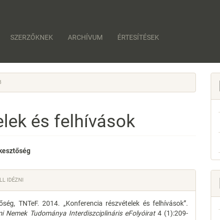
SZERZŐKNEK
ARCHÍVUM
ÉRTESÍTÉSEK
B
lek és felhívások
kesztőség
e
e
L IDÉZNI
nt
s
őség, TNTeF. 2014. „Konferencia részvételek és felhívások”.
i Nemek Tudománya Interdiszciplináris eFolyóirat
4 (1):209-