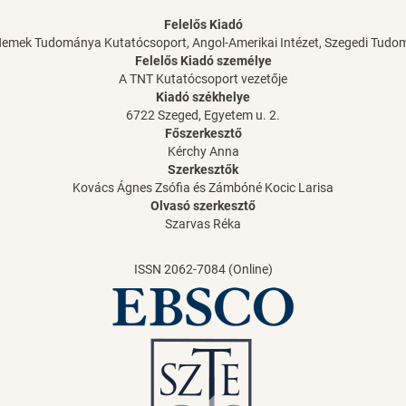
Felelős Kiadó
Nemek Tudománya Kutatócsoport, Angol-Amerikai Intézet, Szegedi Tud
Felelős Kiadó személye
A TNT Kutatócsoport vezetője
Kiadó székhelye
6722 Szeged, Egyetem u. 2.
Főszerkesztő
Kérchy Anna
Szerkesztők
Kovács Ágnes Zsófia és Zámbóné Kocic Larisa
Olvasó szerkesztő
Szarvas Réka
ISSN 2062-7084 (Online)