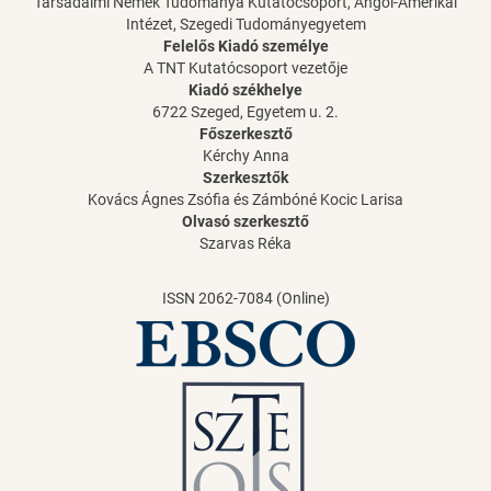
Társadalmi Nemek Tudománya Kutatócsoport, Angol-Amerikai
Intézet, Szegedi Tudományegyetem
Felelős Kiadó személye
A TNT Kutatócsoport vezetője
Kiadó székhelye
6722 Szeged, Egyetem u. 2.
Főszerkesztő
Kérchy Anna
Szerkesztők
Kovács Ágnes Zsófia és Zámbóné Kocic Larisa
Olvasó szerkesztő
Szarvas Réka
ISSN 2062-7084 (Online)