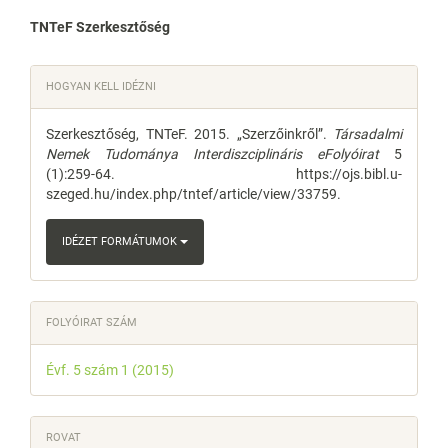
Main
TNTeF Szerkesztőség
Article
Article
HOGYAN KELL IDÉZNI
Content
Details
Szerkesztőség, TNTeF. 2015. „Szerzőinkről”.
Társadalmi
Nemek Tudománya Interdiszciplináris eFolyóirat
5
(1):259-64. https://ojs.bibl.u-
szeged.hu/index.php/tntef/article/view/33759.
IDÉZET FORMÁTUMOK
FOLYÓIRAT SZÁM
Évf. 5 szám 1 (2015)
ROVAT