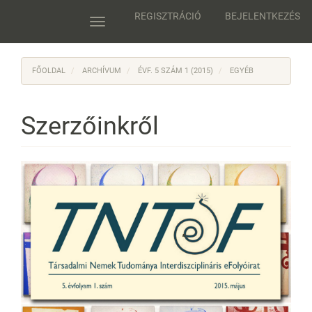
Main
REGISZTRÁCIÓ
BEJELENTKEZÉS
Navigation
Toggle
Main
navigation
Content
Sidebar
FŐOLDAL
ARCHÍVUM
ÉVF. 5 SZÁM 1 (2015)
EGYÉB
Szerzőinkről
Article
Sidebar