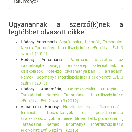
Tanulmányok
Ugyanannak a szerző(k)nek a
legtöbbet olvasott cikkei
Hódosy Annamária,
Seprű, pálca, fakanál
,
Társadalmi
Nemek Tudománya Interdiszciplináris eFolyóirat: Évf. 9
szám 1 (2019)
Hódosy Annamária,
Paternális beavatás az
írásbeliségbe avagy nemi-szerep sztereotípiák a
kisiskolások kötelező olvasmányaiban
,
Társadalmi
Nemek Tudománya Interdiszciplináris eFolyóirat: Évf. 3
szám 1 (2013)
Hódosy Annamária,
Homoszociális entrópia
,
Társadalmi Nemek Tudománya Interdiszciplináris
eFolyóirat: Évf. 2 szám 3 (2012)
Annamária Hódosy,
Hófehérke és a "korizmus" :
feminista boszorkányok és posztfeminista
királykisasszonyok a mese filmes feldolgozásaiban
,
Társadalmi Nemek Tudománya Interdiszciplináris
eFolyóirat: Évf. 6 szám 1 (2016)