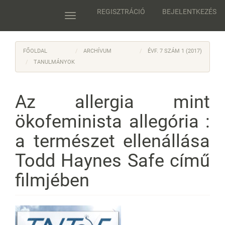
Main
REGISZTRÁCIÓ
BEJELENTKEZÉS
Navigation
Toggle
Main
navigation
Content
Sidebar
FŐOLDAL
ARCHÍVUM
ÉVF. 7 SZÁM 1 (2017)
TANULMÁNYOK
Az allergia mint
ökofeminista allegória :
a természet ellenállása
Todd Haynes Safe című
filmjében
Article