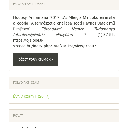
Article
HOGYAN KELL IDÉZNI
Content
Details
Hódosy, Annamária. 2017. „Az Allergia Mint ökofeminista
allegória : A természet ellenállása Todd Haynes Safe című
filmjében”.
Társadalmi Nemek Tudománya
Interdiszciplináris eFolyóirat
7 (1):37-55.
https://ojs.bibl.u-
szeged.hu/index.php/tntef/article/view/33807.
IDÉZET FORMÁTUMOK
FOLYÓIRAT SZÁM
Évf. 7 szám 1 (2017)
ROVAT