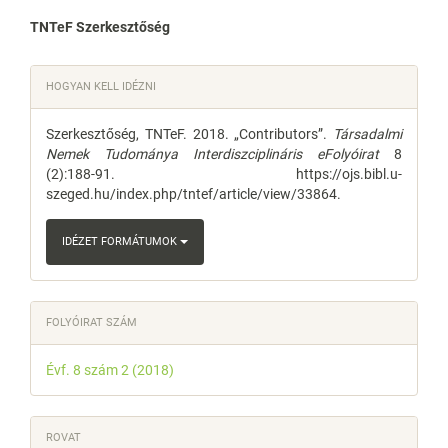
Main
TNTeF Szerkesztőség
Article
Article
HOGYAN KELL IDÉZNI
Content
Details
Szerkesztőség, TNTeF. 2018. „Contributors”.
Társadalmi
Nemek Tudománya Interdiszciplináris eFolyóirat
8
(2):188-91. https://ojs.bibl.u-
szeged.hu/index.php/tntef/article/view/33864.
IDÉZET FORMÁTUMOK
FOLYÓIRAT SZÁM
Évf. 8 szám 2 (2018)
ROVAT