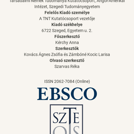
Társadalmi Nemek Tudománya Kutatócsoport, Angol-Amerikai
Intézet, Szegedi Tudományegyetem
Felelős Kiadó személye
A TNT Kutatócsoport vezetője
Kiadó székhelye
6722 Szeged, Egyetem u. 2.
Főszerkesztő
Kérchy Anna
Szerkesztők
Kovács Ágnes Zsófia és Zámbóné Kocic Larisa
Olvasó szerkesztő
Szarvas Réka
ISSN 2062-7084 (Online)