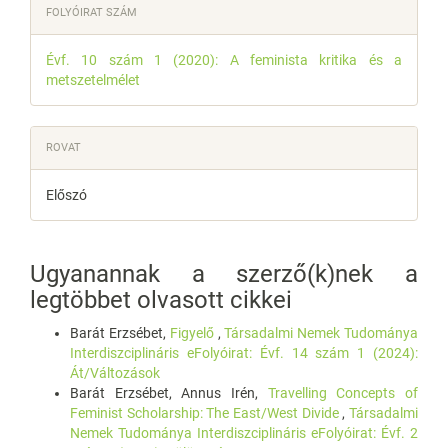
FOLYÓIRAT SZÁM
Évf. 10 szám 1 (2020): A feminista kritika és a
metszetelmélet
ROVAT
Előszó
Ugyanannak a szerző(k)nek a
legtöbbet olvasott cikkei
Barát Erzsébet,
Figyelő
,
Társadalmi Nemek Tudománya
Interdiszciplináris eFolyóirat: Évf. 14 szám 1 (2024):
Át/Változások
Barát Erzsébet, Annus Irén,
Travelling Concepts of
Feminist Scholarship: The East/West Divide
,
Társadalmi
Nemek Tudománya Interdiszciplináris eFolyóirat: Évf. 2