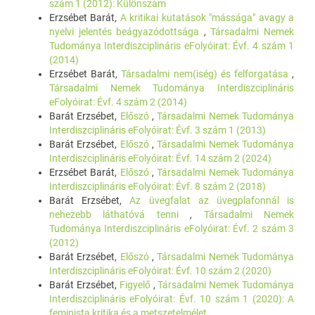
szám 1 (2012): Különszám
Erzsébet Barát,
A kritikai kutatások "mássága" avagy a
nyelvi jelentés beágyazódottsága
,
Társadalmi Nemek
Tudománya Interdiszciplináris eFolyóirat: Évf. 4 szám 1
(2014)
Erzsébet Barát,
Társadalmi nem(iség) és felforgatása
,
Társadalmi Nemek Tudománya Interdiszciplináris
eFolyóirat: Évf. 4 szám 2 (2014)
Barát Erzsébet,
Előszó
,
Társadalmi Nemek Tudománya
Interdiszciplináris eFolyóirat: Évf. 3 szám 1 (2013)
Barát Erzsébet,
Előszó
,
Társadalmi Nemek Tudománya
Interdiszciplináris eFolyóirat: Évf. 14 szám 2 (2024)
Erzsébet Barát,
Előszó
,
Társadalmi Nemek Tudománya
Interdiszciplináris eFolyóirat: Évf. 8 szám 2 (2018)
Barát Erzsébet,
Az üvegfalat az üvegplafonnál is
nehezebb láthatóvá tenni
,
Társadalmi Nemek
Tudománya Interdiszciplináris eFolyóirat: Évf. 2 szám 3
(2012)
Barát Erzsébet,
Előszó
,
Társadalmi Nemek Tudománya
Interdiszciplináris eFolyóirat: Évf. 10 szám 2 (2020)
Barát Erzsébet,
Figyelő
,
Társadalmi Nemek Tudománya
Interdiszciplináris eFolyóirat: Évf. 10 szám 1 (2020): A
feminista kritika és a metszetelmélet