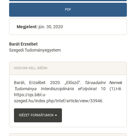
PDF
Megjelent:
jún. 30, 2020
Main
Barát Erzsébet
Szegedi Tudományegyetem
Article
Content
Article
HOGYAN KELL IDÉZNI
Details
Barát, Erzsébet. 2020. „Előszó”.
Társadalmi Nemek
Tudománya Interdiszciplináris eFolyóirat
10 (1):i-iii.
https://ojs.bibl.u-
szeged.hu/index.php/tntef/article/view/33946.
IDÉZET FORMÁTUMOK