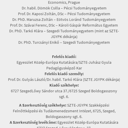
Economics, Prague
Dr. habil. Dömök Csilla – Pécsi Tudományegyetem
Prof. Dr. Kaposi Zoltán, DSc – Pécsi Tudományegyetem
Dr. PhD. Maruzsa Zoltán – Eötvös Loránd Tudományegyetem
Prof. Dr. Szávai Ferenc, DSc – Károli Gáspár Református Egyetem
Dr. PhD. Tarkó Klára – Szegedi Tudományegyetem (mint az SZTE-
JGYPK dékánja)
Dr. PhD. Turcsányi Enikő – Szegedi Tudományegyetem
Felelős kiadó:
Egyesület Közép-Európa Kutatására/SZTE-Juhász Gyula
Pedagógusképző Kar
Felelős kiadó személy:
Prof. Dr. Gulyás László/Dr. habil. Tarkó Klára (SZTE JGYPK dékánja)
Kiadó székhelye:
6727 SzegedLőwy Sándor utca 37./6725 Szeged Boldogasszony
sgt. 6.
A Szerkesztőség székhelye:
SZTE-JGYPK Szakképzési
Felnőttképzési és Tudásmenedzsment Intézet, 6725, Szeged,
Boldogasszony sgt. 6.
A Szerkesztőség levélcíme:
Egyesület Közép-Európa Kutatására