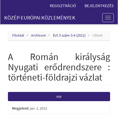
Main
REGISZTRÁCIÓ
BEJELENTKEZÉS
Navigation
Main
KÖZÉP-EURÓPAI KÖZLEMÉNYEK
Content
Toggl
Sidebar
naviga
Főoldal
Archívum
Évf. 5 szám 3-4 (2012)
Cikkek
A Román királyság
Nyugati erődrendszere :
történeti-földrajzi vázlat
Article
PDF
Sidebar
Megjelent:
jan. 1, 2012