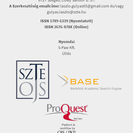
6727 Szeged, Lőwy Sándor u. 37.
A Szerkesztőség emailcíme:
laszlo.gulyas65@gmail.com és/vagy
gulyas.laszlo@szte.hu
ISSN 1789-6339 (Nyomtatott)
ISSN 2676-878X (Online)
Nyomda:
S-Paw Kft.
Üllés