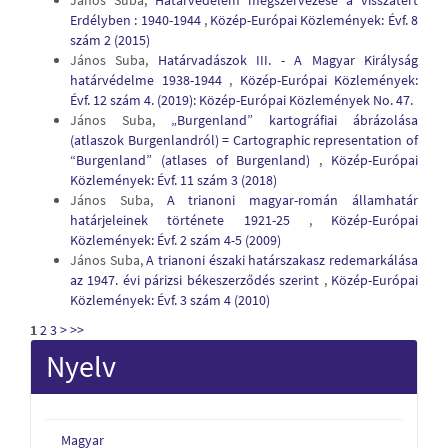
János Suba,
Határvédelem megszervezése a visszatért
Erdélyben : 1940-1944
,
Közép-Európai Közlemények: Évf. 8
szám 2 (2015)
János Suba,
Határvadászok III. - A Magyar Királyság
határvédelme 1938-1944
,
Közép-Európai Közlemények:
Évf. 12 szám 4. (2019): Közép-Európai Közlemények No. 47.
János Suba,
„Burgenland” kartográfiai ábrázolása
(atlaszok Burgenlandról) = Cartographic representation of
“Burgenland” (atlases of Burgenland)
,
Közép-Európai
Közlemények: Évf. 11 szám 3 (2018)
János Suba,
A trianoni magyar-román államhatár
határjeleinek története 1921-25
,
Közép-Európai
Közlemények: Évf. 2 szám 4-5 (2009)
János Suba,
A trianoni északi határszakasz redemarkálása
az 1947. évi párizsi békeszerződés szerint
,
Közép-Európai
Közlemények: Évf. 3 szám 4 (2010)
1
2
3
>
>>
Nyelv
Magyar