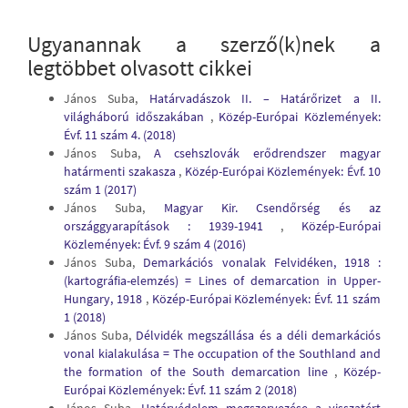
Ugyanannak a szerző(k)nek a
legtöbbet olvasott cikkei
János Suba,
Határvadászok II. – Határőrizet a II.
világháború időszakában
,
Közép-Európai Közlemények:
Évf. 11 szám 4. (2018)
János Suba,
A csehszlovák erődrendszer magyar
határmenti szakasza
,
Közép-Európai Közlemények: Évf. 10
szám 1 (2017)
János Suba,
Magyar Kir. Csendőrség és az
országgyarapítások : 1939-1941
,
Közép-Európai
Közlemények: Évf. 9 szám 4 (2016)
János Suba,
Demarkációs vonalak Felvidéken, 1918 :
(kartográfia-elemzés) = Lines of demarcation in Upper-
Hungary, 1918
,
Közép-Európai Közlemények: Évf. 11 szám
1 (2018)
János Suba,
Délvidék megszállása és a déli demarkációs
vonal kialakulása = The occupation of the Southland and
the formation of the South demarcation line
,
Közép-
Európai Közlemények: Évf. 11 szám 2 (2018)