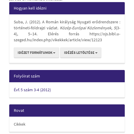
Article
Hogyan kell idézni
Details
Suba, J. (2012). A Román királyság Nyugati erődrendszere :
történeti-földrajzi vázlat.
Közép-Európai Közlemények
,
5
(3-
4), 5–14. Elérés forrás https://ojs.bibl.u-
szeged.hu/index.php/vikekkek/article/view/12123
IDÉZET FORMÁTUMOK
IDÉZÉS LETÖLTÉSE
Folyóirat szám
Évf. 5 szám 3-4 (2012)
Rovat
Cikkek