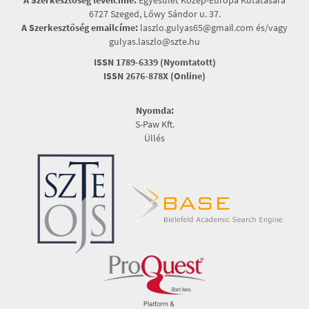
A Szerkesztőség levélcíme:
Egyesület Közép-Európa Kutatására
6727 Szeged, Lőwy Sándor u. 37.
A Szerkesztőség emailcíme:
laszlo.gulyas65@gmail.com és/vagy
gulyas.laszlo@szte.hu
ISSN 1789-6339 (Nyomtatott)
ISSN 2676-878X (Online)
Nyomda:
S-Paw Kft.
Üllés