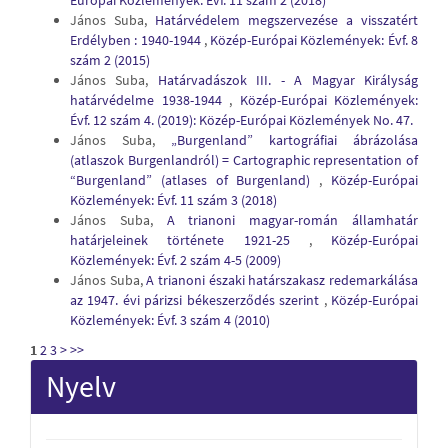
Európai Közlemények: Évf. 11 szám 2 (2018)
János Suba,
Határvédelem megszervezése a visszatért
Erdélyben : 1940-1944
,
Közép-Európai Közlemények: Évf. 8
szám 2 (2015)
János Suba,
Határvadászok III. - A Magyar Királyság
határvédelme 1938-1944
,
Közép-Európai Közlemények:
Évf. 12 szám 4. (2019): Közép-Európai Közlemények No. 47.
János Suba,
„Burgenland” kartográfiai ábrázolása
(atlaszok Burgenlandról) = Cartographic representation of
“Burgenland” (atlases of Burgenland)
,
Közép-Európai
Közlemények: Évf. 11 szám 3 (2018)
János Suba,
A trianoni magyar-román államhatár
határjeleinek története 1921-25
,
Közép-Európai
Közlemények: Évf. 2 szám 4-5 (2009)
János Suba,
A trianoni északi határszakasz redemarkálása
az 1947. évi párizsi békeszerződés szerint
,
Közép-Európai
Közlemények: Évf. 3 szám 4 (2010)
1
2
3
>
>>
Nyelv