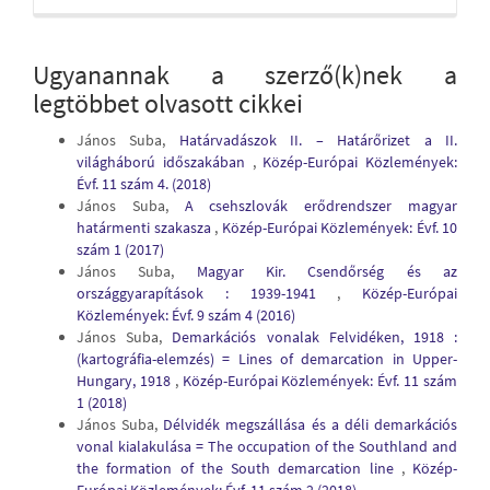
Ugyanannak a szerző(k)nek a
legtöbbet olvasott cikkei
János Suba,
Határvadászok II. – Határőrizet a II.
világháború időszakában
,
Közép-Európai Közlemények:
Évf. 11 szám 4. (2018)
János Suba,
A csehszlovák erődrendszer magyar
határmenti szakasza
,
Közép-Európai Közlemények: Évf. 10
szám 1 (2017)
János Suba,
Magyar Kir. Csendőrség és az
országgyarapítások : 1939-1941
,
Közép-Európai
Közlemények: Évf. 9 szám 4 (2016)
János Suba,
Demarkációs vonalak Felvidéken, 1918 :
(kartográfia-elemzés) = Lines of demarcation in Upper-
Hungary, 1918
,
Közép-Európai Közlemények: Évf. 11 szám
1 (2018)
János Suba,
Délvidék megszállása és a déli demarkációs
vonal kialakulása = The occupation of the Southland and
the formation of the South demarcation line
,
Közép-