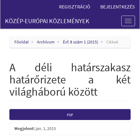
Main
REGISZTRÁCIÓ
BEJELENTKEZÉS
Navigation
Main
KÖZÉP-EURÓPAI KÖZLEMÉNYEK
Content
Toggl
Sidebar
naviga
Főoldal
Archívum
Évf. 8 szám 1 (2015)
Cikkek
A déli határszakasz
határőrizete a két
világháború között
Article
PDF
Sidebar
Megjelent:
jan. 1, 2015