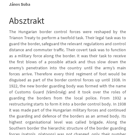
Main
János Suba
Article
Absztrakt
Content
The Hungarian border control forces were reshaped by the
Trianon Treaty to perform a twofold task. Their legal task was to
guard the border, safeguard the relevant regulations and control
distance and commuter traffic. Their covert task was to function
as a military force along the border. It was their task to receive
the first blows of a possible attack and thus slow down the
enemy’s penetration into the country until the army’s main
forces arrive. Therefore every third regiment of foot would be
disguised as part of the border control forces up until 1938. In
1922, the new border guarding body was formed with the name
of Customs Guard (Vámőrség) and it took over the roles of
guarding the borders from the local police. From 1932 a
restructuring starts to form it into a border control body. In 1938
it was made part of the Hungarian military forces and continued
the guarding and defence of the borders as an armed body. Its
highest organisational level was called brigade. Along the
Southern border the hierarchic structure of the border guarding
forces (patrols, platoons) was not changed, only their number