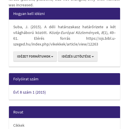
was increased.
Article
Hogyan kell idézni
Details
Suba, J. (2015). A déli határszakasz határőrizete a két
világháború között.
Közép-Európai Közlemények
,
8
(1), 49–
61. Elérés forrás https://ojs.bibl.u-
szeged.hu/index.php/vikekkek/article/view/12263
IDÉZET FORMÁTUMOK
IDÉZÉS LETÖLTÉSE
Folyóirat szám
Évf. 8 szám 1 (2015)
Rovat
Cikkek