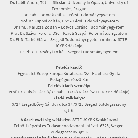
Dr. habil. Andrej Tóth – Silesian University in Opava, University of
Economics, Prague
Dr. habil. Dömök Csilla – Pécsi Tudományegyetem
Prof. Dr. Kaposi Zoltán, DSc – Pécsi Tudományegyetem
Dr. PhD. Maruzsa Zoltán – Eötvös Loránd Tudományegyetem
Prof. Dr. Szávai Ferenc, DSc – Károli Gáspár Református Egyetem
Dr. PhD. Tarkó Klára – Szegedi Tudományegyetem (mint az SZTE-
JGYPK dékánja)
Dr. PhD. Turcsányi Enikő – Szegedi Tudományegyetem
Felelős kiadó:
Egyesület Közép-Európa Kutatására/SZTE-Juhász Gyula
Pedagógusképző Kar
Felelős kiadó személy:
Prof. Dr. Gulyás László/Dr. habil. Tarkó Klára (SZTE JGYPK dékánja)
Kiadó székhelye:
6727 SzegedLőwy Sándor utca 37./6725 Szeged Boldogasszony
sgt. 6.
A Szerkesztőség székhelye:
SZTE-JGYPK Szakképzési
Felnőttképzési és Tudásmenedzsment Intézet, 6725, Szeged,
Boldogasszony sgt. 6.