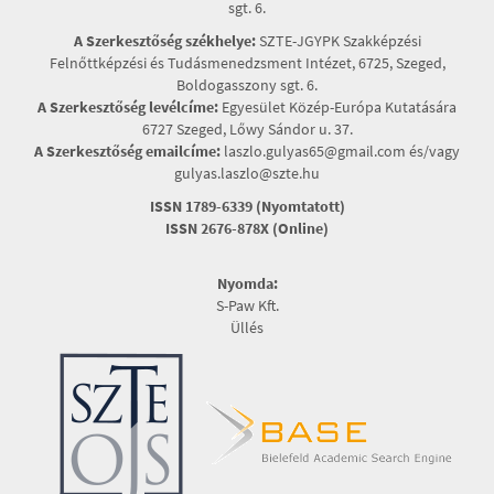
sgt. 6.
A Szerkesztőség székhelye:
SZTE-JGYPK Szakképzési
Felnőttképzési és Tudásmenedzsment Intézet, 6725, Szeged,
Boldogasszony sgt. 6.
A Szerkesztőség levélcíme:
Egyesület Közép-Európa Kutatására
6727 Szeged, Lőwy Sándor u. 37.
A Szerkesztőség emailcíme:
laszlo.gulyas65@gmail.com és/vagy
gulyas.laszlo@szte.hu
ISSN 1789-6339 (Nyomtatott)
ISSN 2676-878X (Online)
Nyomda:
S-Paw Kft.
Üllés