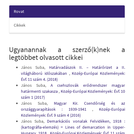
Rovat
Cikkek
Ugyanannak a szerző(k)nek a
legtöbbet olvasott cikkei
János Suba,
Határvadászok II. – Határőrizet a II.
világháború időszakában
,
Közép-Európai Közlemények:
Évf. 11 szám 4. (2018)
János Suba,
A csehszlovák erődrendszer magyar
határmenti szakasza
,
Közép-Európai Közlemények: Évf. 10
szám 1 (2017)
János Suba,
Magyar Kir. Csendőrség és az
országgyarapítások : 1939-1941
,
Közép-Európai
Közlemények: Évf. 9 szám 4 (2016)
János Suba,
Demarkációs vonalak Felvidéken, 1918 :
(kartográfia-elemzés) = Lines of demarcation in Upper-
Hungary, 1918
,
Közép-Európai Közlemények: Évf. 11 szám