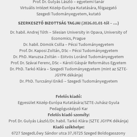
Prof. Dr. Gulyás László – egyetemi tanár
Virtuális Intézet Közép-Európa Kutatására, főigazgató
Szegedi Tudományegyetem, kutató
SZERKESZTŐ BIZOTTSÁG TAGJAI (2026.01.01-től – …)
Dr. habil. Andrej Tóth – Silesian University in Opava, University of
Economics, Prague
Dr. habil. Dömök Csilla – Pécsi Tudományegyetem
Prof. Dr. Kaposi Zoltán, DSc – Pécsi Tudományegyetem
Dr. PhD. Maruzsa Zoltán – Eötvös Loránd Tudományegyetem
Prof. Dr. Szávai Ferenc, DSc – Károli Gáspár Református Egyetem
Dr. PhD. Tarkó Klára – Szegedi Tudományegyetem (mint az SZTE-
JGYPK dékánja)
Dr. PhD. Turcsányi Enikő – Szegedi Tudományegyetem
Felelős kiadó:
Egyesület Közép-Európa Kutatására/SZTE-Juhász Gyula
Pedagógusképző Kar
Felelős kiadó személy:
Prof. Dr. Gulyás László/Dr. habil. Tarkó Klára (SZTE JGYPK dékánja)
Kiadó székhelye:
6727 SzegedLőwy Sándor utca 37./6725 Szeged Boldogasszony