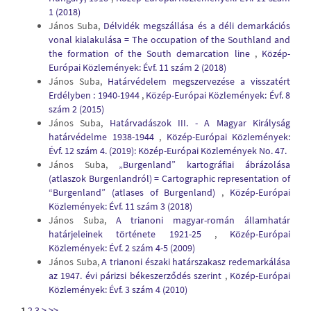
1 (2018)
János Suba,
Délvidék megszállása és a déli demarkációs
vonal kialakulása = The occupation of the Southland and
the formation of the South demarcation line
,
Közép-
Európai Közlemények: Évf. 11 szám 2 (2018)
János Suba,
Határvédelem megszervezése a visszatért
Erdélyben : 1940-1944
,
Közép-Európai Közlemények: Évf. 8
szám 2 (2015)
János Suba,
Határvadászok III. - A Magyar Királyság
határvédelme 1938-1944
,
Közép-Európai Közlemények:
Évf. 12 szám 4. (2019): Közép-Európai Közlemények No. 47.
János Suba,
„Burgenland” kartográfiai ábrázolása
(atlaszok Burgenlandról) = Cartographic representation of
“Burgenland” (atlases of Burgenland)
,
Közép-Európai
Közlemények: Évf. 11 szám 3 (2018)
János Suba,
A trianoni magyar-román államhatár
határjeleinek története 1921-25
,
Közép-Európai
Közlemények: Évf. 2 szám 4-5 (2009)
János Suba,
A trianoni északi határszakasz redemarkálása
az 1947. évi párizsi békeszerződés szerint
,
Közép-Európai
Közlemények: Évf. 3 szám 4 (2010)
1
2
3
>
>>