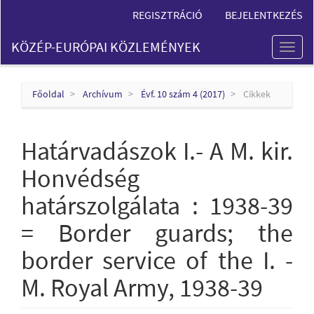
Main
REGISZTRÁCIÓ
BEJELENTKEZÉS
Navigation
Main
KÖZÉP-EURÓPAI KÖZLEMÉNYEK
Content
Toggl
Sidebar
naviga
Főoldal
Archívum
Évf. 10 szám 4 (2017)
Cikkek
Határvadászok I.- A M. kir.
Honvédség
határszolgálata : 1938-39
= Border guards; the
border service of the I. -
M. Royal Army, 1938-39