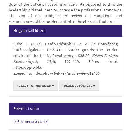
duty of the police or customs offi cers. As opposed to this, the
leadership did their best to increase the professional standards.
The aim of this study is to review the conditions and
circumstances of the border control in the altered situation.
Article
Hogyan kell idézni
Details
Suba, J. (2017). Határvadászok I.- A M. kir. Honvédség
határszolgálata : 1938-39 = Border guards; the border
service of the I. - M. Royal Army, 1938-39.
Közép-Európai
Közlemények
,
10
(4), 102–119. Elérés forrás
https://ojs.bibl.u-
szeged.hu/index.php/vikekkek/article/view/12460
IDÉZET FORMÁTUMOK
IDÉZÉS LETÖLTÉSE
Folyóirat szám
Évf. 10 szám 4 (2017)