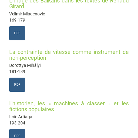
L'image des Balkans dans les textes de Renaud
Girard
Velimir Mladenović
169-179
PDF
La contrainte de vitesse comme instrument de
non-perception
Dorottya Mihályi
181-189
PDF
L'historien, les « machines à classer » et les
fictions populaires
Loïc Artiaga
193-204
PDF