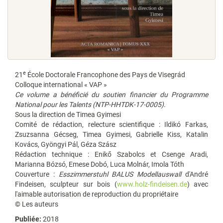
e
21
École Doctorale Francophone des Pays de Visegrád
Colloque international « VAP »
Ce volume a bénéficié du soutien financier du Programme
National pour les Talents (NTP-HHTDK-17-0005).
Sous la direction de Timea Gyimesi
Comité de rédaction, relecture scientifique : Ildikó Farkas,
Zsuzsanna Gécseg, Timea Gyimesi, Gabrielle Kiss, Katalin
Kovács, Gyöngyi Pál, Géza Szász
Rédaction technique : Enikő Szabolcs et Csenge Aradi,
Marianna Bózsó, Emese Dobó, Luca Molnár, Imola Tóth
Couverture :
Esszimmerstuhl BALUS Modellauswall
d'André
Findeisen, sculpteur sur bois (
www.holz-findeisen.de
) avec
l'aimable autorisation de reproduction du propriétaire
© Les auteurs
Publiée:
2018