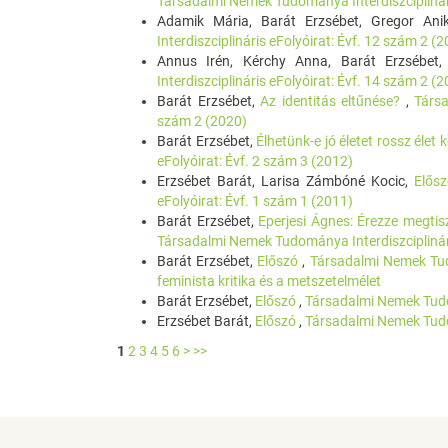
Társadalmi Nemek Tudománya Interdiszciplinári
Adamik Mária, Barát Erzsébet, Gregor An
Interdiszciplináris eFolyóirat: Évf. 12 szám 2 (
Annus Irén, Kérchy Anna, Barát Erzsébet
Interdiszciplináris eFolyóirat: Évf. 14 szám 2 (
Barát Erzsébet,
Az identitás eltűnése?
,
Társa
szám 2 (2020)
Barát Erzsébet,
Élhetünk-e jó életet rossz élet 
eFolyóirat: Évf. 2 szám 3 (2012)
Erzsébet Barát, Larisa Zámbóné Kocic,
Elős
eFolyóirat: Évf. 1 szám 1 (2011)
Barát Erzsébet,
Eperjesi Ágnes: Érezze megtis
Társadalmi Nemek Tudománya Interdiszciplinári
Barát Erzsébet,
Előszó
,
Társadalmi Nemek Tudo
feminista kritika és a metszetelmélet
Barát Erzsébet,
Előszó
,
Társadalmi Nemek Tudom
Erzsébet Barát,
Előszó
,
Társadalmi Nemek Tudom
1
2
3
4
5
6
>
>>