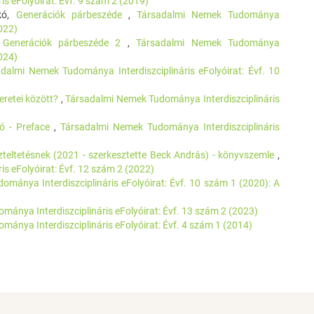
s eFolyóirat: Évf. 9 szám 2 (2019)
ikó,
Generációk párbeszéde
,
Társadalmi Nemek Tudománya
2022)
,
Generációk párbeszéde 2
,
Társadalmi Nemek Tudománya
2024)
dalmi Nemek Tudománya Interdiszciplináris eFolyóirat: Évf. 10
keretei között?
,
Társadalmi Nemek Tudománya Interdiszciplináris
zó - Preface
,
Társadalmi Nemek Tudománya Interdiszciplináris
zteltetésnek (2021 - szerkesztette Beck András) - könyvszemle
,
s eFolyóirat: Évf. 12 szám 2 (2022)
mánya Interdiszciplináris eFolyóirat: Évf. 10 szám 1 (2020): A
ánya Interdiszciplináris eFolyóirat: Évf. 13 szám 2 (2023)
ánya Interdiszciplináris eFolyóirat: Évf. 4 szám 1 (2014)