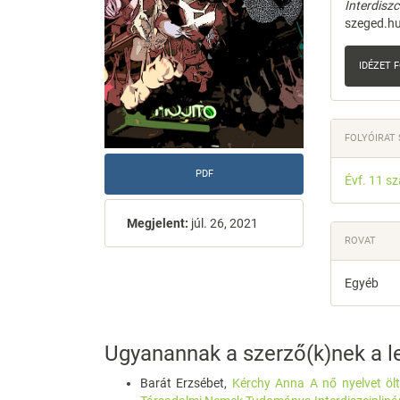
Interdisz
szeged.hu
IDÉZET
FOLYÓIRAT
PDF
Évf. 11 s
Megjelent:
júl. 26, 2021
ROVAT
Egyéb
Ugyanannak a szerző(k)nek a le
Barát Erzsébet,
Kérchy Anna A nő nyelvet ölt.