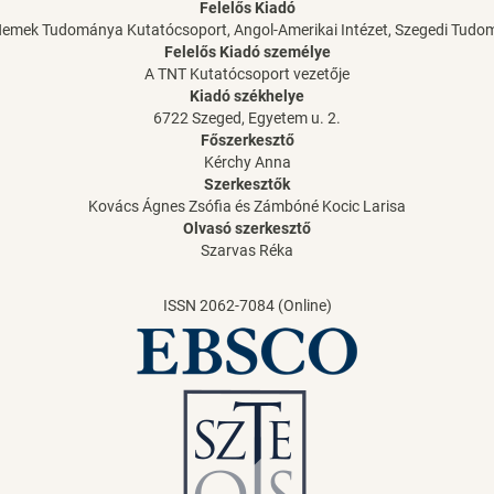
Felelős Kiadó
Nemek Tudománya Kutatócsoport, Angol-Amerikai Intézet, Szegedi Tud
Felelős Kiadó személye
A TNT Kutatócsoport vezetője
Kiadó székhelye
6722 Szeged, Egyetem u. 2.
Főszerkesztő
Kérchy Anna
Szerkesztők
Kovács Ágnes Zsófia és Zámbóné Kocic Larisa
Olvasó szerkesztő
Szarvas Réka
ISSN 2062-7084 (Online)