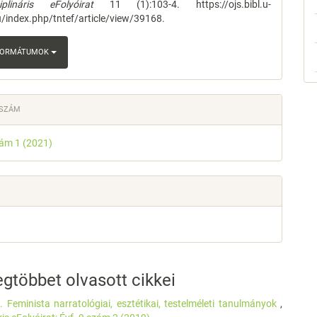
ciplináris eFolyóirat
11 (1):103-4. https://ojs.bibl.u-
/index.php/tntef/article/view/39168.
 FORMÁTUMOK
 SZÁM
zám 1 (2021)
gtöbbet olvasott cikkei
 Feminista narratológiai, esztétikai, testelméleti tanulmányok
,