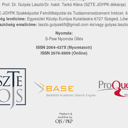
Prof. Dr. Gulyás László/Dr. habil. Tarkó Klára (SZTE JGYPK dékánja)
-JGYPK Szakképzési Felnőttképzési és Tudásmenedzsment Intézet, 67
ég levélcíme:
Egyesület Közép-Európa Kutatására 6727 Szeged, Lőwy
sztőség emailcíme:
laszlo.gulyas65@gmail.com és/vagy gulyas.laszl
Nyomda:
S-Paw Nyomda Üllés
ISSN 2064-437X (Nyomtatott)
ISSN 2676-8909 (Online)