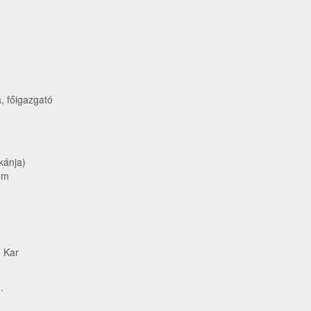
, főigazgató
kánja)
em
 Kar
.