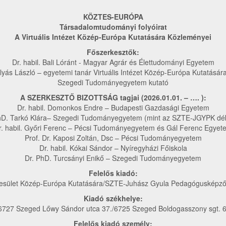
KÖZTES-EURÓPA
Társadalomtudományi folyóirat
A Virtuális Intézet Közép-Európa Kutatására Közleményei
Főszerkesztők:
Dr. habil. Bali Lóránt - Magyar Agrár és Élettudományi Egyetem
ulyás László – egyetemi tanár Virtuális Intézet Közép-Európa Kutatására
Szegedi Tudományegyetem kutató
A SZERKESZTŐ BIZOTTSÁG tagjai (2026.01.01. – …. ):
Dr. habil. Domonkos Endre – Budapesti Gazdasági Egyetem
hD. Tarkó Klára– Szegedi Tudományegyetem (mint az SZTE-JGYPK dé
r. habil. Győri Ferenc – Pécsi Tudományegyetem és Gál Ferenc Egyet
Prof. Dr. Kaposi Zoltán, Dsc – Pécsi Tudományegyetem
Dr. habil. Kókai Sándor – Nyíregyházi Főiskola
Dr. PhD. Turcsányi Enikő – Szegedi Tudományegyetem
Felelős kiadó:
esület Közép-Európa Kutatására/SZTE-Juhász Gyula Pedagógusképző
Kiadó székhelye:
6727 Szeged Lőwy Sándor utca 37./6725 Szeged Boldogasszony sgt. 6
Felelős kiadó személy: