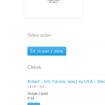
Teljes szám
Évf. 16 szám 2 (2024)
Cikkek
Antant – brit, francia, olasz és USA – t
1918–1921.
Gulyás László
9-24