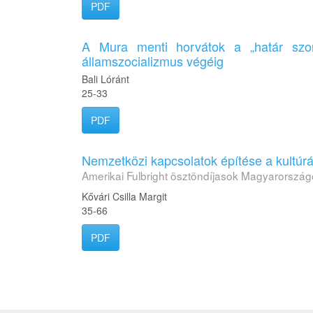
PDF
A Mura menti horvátok a „határ szor
államszocializmus végéig
Bali Lóránt
25-33
PDF
Nemzetközi kapcsolatok építése a kultúrá
Amerikai Fulbright ösztöndíjasok Magyarorsz
Kővári Csilla Margit
35-66
PDF