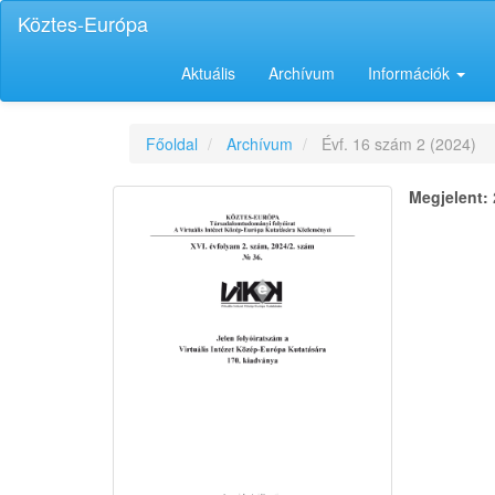
Main
Köztes-Európa
Navigation
Main
Aktuális
Archívum
Információk
Content
Sidebar
Főoldal
Archívum
Évf. 16 szám 2 (2024)
Megjelent: