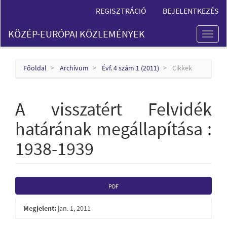
Main
REGISZTRÁCIÓ
BEJELENTKEZÉS
Navigation
Main
KÖZÉP-EURÓPAI KÖZLEMÉNYEK
Content
Toggl
Sidebar
naviga
Főoldal
Archívum
Évf. 4 szám 1 (2011)
Cikkek
A visszatért Felvidék
határának megállapítása :
1938-1939
Article
PDF
Sidebar
Megjelent:
jan. 1, 2011