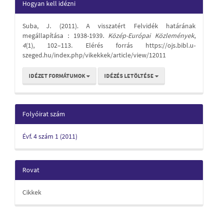
Article
Hogyan kell idézni
Details
Suba, J. (2011). A visszatért Felvidék határának
megállapítása : 1938-1939.
Közép-Európai Közlemények
,
4
(1), 102–113. Elérés forrás https://ojs.bibl.u-
szeged.hu/index.php/vikekkek/article/view/12011
IDÉZET FORMÁTUMOK
IDÉZÉS LETÖLTÉSE
Folyóirat szám
Évf. 4 szám 1 (2011)
Rovat
Cikkek