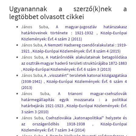
Ugyanannak a szerző(k)nek a
legtöbbet olvasott cikkei
János Suba,
A magyar-jugoszláv határszakasz
határköveinek története : 1921-1932
,
Közép-Európai
Közlemények: Évf. 4 szám 2 (2011)
János Suba,
A Nemzeti Hadsereg csendőralakulatai : 1919-
1921
,
Közép-Európai Közlemények: Évf. 8 szám 4 (2015)
János Suba,
A Határőrvidék alakulatainak betagolódása
az osztrák-magyar haderő területi struktúrájába 1872-1883
,
Közép-Európai Közlemények: Évf. 6 szám 3 (2013)
János Suba,
A „visszatért" területek katonai közigazgatása
(1938-1941)
,
Közép-Európai Közlemények: Évf. 6 szám 4
(2013)
János Suba,
A trianoni magyar-csehszlovák
határmegállapítás egyik mozzanata : a politikai
határbejárás 1921-1923
,
Közép-Európai Közlemények: Évf.
3 szám 3 (2010)
János Suba,
Csehszlovákia „katonapolitikai" helyzete és
az országerődítés 1918-1938
,
Közép-Európai
Közlemények: Évf. 7 szám 3-4 (2014)