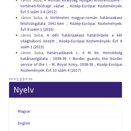
János Suba,
A Román királyság Nyugati erődrendszere :
történeti-földrajzi vázlat
,
Közép-Európai Közlemények:
Évf. 5 szám 3-4 (2012)
János Suba,
A történelmi magyar-román határszakasz
felülvizsgálata 1941-ben
,
Közép-Európai Közlemények:
Évf. 9 szám 1 (2016)
János Suba,
A déli határszakasz határőrizete a két
világháború között
,
Közép-Európai Közlemények: Évf. 8
szám 1 (2015)
János Suba,
Határvadászok I.- A M. kir. Honvédség
határszolgálata : 1938-39 = Border guards; the border
service of the I. - M. Royal Army, 1938-39
,
Közép-Európai
Közlemények: Évf. 10 szám 4 (2017)
<<
<
1
2
3
>
>>
Nyelv
Magyar
English