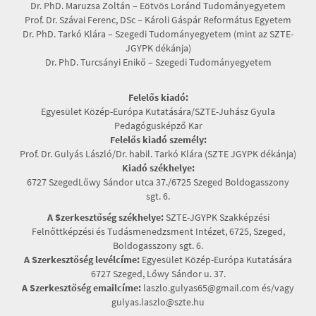
Dr. PhD. Maruzsa Zoltán – Eötvös Loránd Tudományegyetem
Prof. Dr. Szávai Ferenc, DSc – Károli Gáspár Református Egyetem
Dr. PhD. Tarkó Klára – Szegedi Tudományegyetem (mint az SZTE-
JGYPK dékánja)
Dr. PhD. Turcsányi Enikő – Szegedi Tudományegyetem
Felelős kiadó:
Egyesület Közép-Európa Kutatására/SZTE-Juhász Gyula
Pedagógusképző Kar
Felelős kiadó személy:
Prof. Dr. Gulyás László/Dr. habil. Tarkó Klára (SZTE JGYPK dékánja)
Kiadó székhelye:
6727 SzegedLőwy Sándor utca 37./6725 Szeged Boldogasszony
sgt. 6.
A Szerkesztőség székhelye:
SZTE-JGYPK Szakképzési
Felnőttképzési és Tudásmenedzsment Intézet, 6725, Szeged,
Boldogasszony sgt. 6.
A Szerkesztőség levélcíme:
Egyesület Közép-Európa Kutatására
6727 Szeged, Lőwy Sándor u. 37.
A Szerkesztőség emailcíme:
laszlo.gulyas65@gmail.com és/vagy
gulyas.laszlo@szte.hu