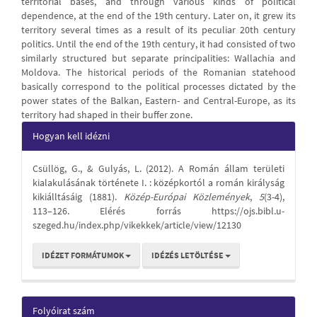
territorial bases, and through various kinds of political
dependence, at the end of the 19th century. Later on, it grew its
territory several times as a result of its peculiar 20th century
politics. Until the end of the 19th century, it had consisted of two
similarly structured but separate principalities: Wallachia and
Moldova. The historical periods of the Romanian statehood
basically correspond to the political processes dictated by the
power states of the Balkan, Eastern- and Central-Europe, as its
territory had shaped in their buffer zone.
Article
Hogyan kell idézni
Details
Csüllög, G., & Gulyás, L. (2012). A Román állam területi
kialakulásának története I. : középkortól a román királyság
kikiálltásáig (1881).
Közép-Európai Közlemények
,
5
(3-4),
113–126. Elérés forrás https://ojs.bibl.u-
szeged.hu/index.php/vikekkek/article/view/12130
IDÉZET FORMÁTUMOK
IDÉZÉS LETÖLTÉSE
Folyóirat szám