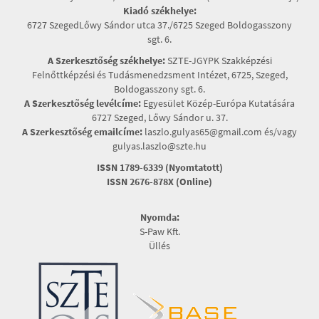
Kiadó székhelye:
6727 SzegedLőwy Sándor utca 37./6725 Szeged Boldogasszony
sgt. 6.
A Szerkesztőség székhelye:
SZTE-JGYPK Szakképzési
Felnőttképzési és Tudásmenedzsment Intézet, 6725, Szeged,
Boldogasszony sgt. 6.
A Szerkesztőség levélcíme:
Egyesület Közép-Európa Kutatására
6727 Szeged, Lőwy Sándor u. 37.
A Szerkesztőség emailcíme:
laszlo.gulyas65@gmail.com és/vagy
gulyas.laszlo@szte.hu
ISSN 1789-6339 (Nyomtatott)
ISSN 2676-878X (Online)
Nyomda:
S-Paw Kft.
Üllés