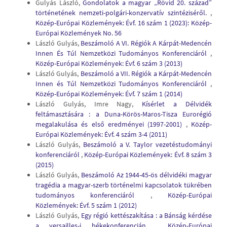
Gulyás László,
Gondolatok a magyar „Rövid 20. század”
történetének nemzeti-polgári-konzervatív szintéziséről.
,
Közép-Európai Közlemények: Évf. 16 szám 1 (2023): Közép-
Európai Közlemények No. 56
László Gulyás,
Beszámoló A VI. Régiók A Kárpát-Medencén
Innen És Túl Nemzetközi Tudományos Konferenciáról
,
Közép-Európai Közlemények: Évf. 6 szám 3 (2013)
László Gulyás,
Beszámoló a VII. Régiók a Kárpát-Medencén
Innen és Túl Nemzetközi Tudományos Konferenciáról
,
Közép-Európai Közlemények: Évf. 7 szám 1 (2014)
László Gulyás, Imre Nagy,
Kísérlet a Délvidék
feltámasztására : a Duna-Körös-Maros-Tisza Eurorégió
megalakulása és első eredményei (1997-2001)
,
Közép-
Európai Közlemények: Évf. 4 szám 3-4 (2011)
László Gulyás,
Beszámoló a V. Taylor vezetéstudományi
konferenciáról
,
Közép-Európai Közlemények: Évf. 8 szám 3
(2015)
László Gulyás,
Beszámoló Az 1944-45-ös délvidéki magyar
tragédia a magyar-szerb történelmi kapcsolatok tükrében
tudományos konferenciáról
,
Közép-Európai
Közlemények: Évf. 5 szám 1 (2012)
László Gulyás,
Egy régió kettészakítása : a Bánság kérdése
a versailles-i békekonferencián
,
Közép-Európai