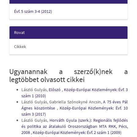
Évf. 5 szám 3-4 (2012)
Rovat
Cikkek
Ugyanannak a szerző(k)nek a
legtöbbet olvasott cikkei
László Gulyás,
Előszó
,
Közép-Európai Közlemények: Évf. 3
szám 1 (2010)
László Gulyás, Gabriella Szónokyné Ancsin,
A 75 éves Pál
Ágnes köszöntése
,
Közép-Európai Közlemények: Évf. 10
szám 3 (2017)
László Gulyás,
Horváth Gyula (szerk.): Regionális fejlődés
és politika az átalakuló Oroszországban MTA RKK, Pécs,
2008
,
Közép-Európai Közlemények: Évf. 2 szám 1 (2009)