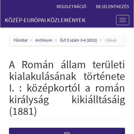
Main
REGISZTRÁCIÓ
BEJELENTKEZÉS
Navigation
Main
KÖZÉP-EURÓPAI KÖZLEMÉNYEK
Content
Toggl
Sidebar
naviga
Főoldal
Archívum
Évf. 5 szám 3-4 (2012)
Cikkek
A Román állam területi
kialakulásának története
I. : középkortól a román
királyság kikiálltásáig
(1881)
Article
PDF