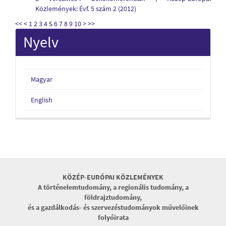
Közlemények: Évf. 5 szám 2 (2012)
<<
<
1
2
3
4
5
6
7
8
9
10
>
>>
Nyelv
Magyar
English
KÖZÉP-EURÓPAI KÖZLEMÉNYEK
A történelemtudomány, a regionális tudomány, a
földrajztudomány,
és a gazdálkodás- és szervezéstudományok művelőinek
folyóirata