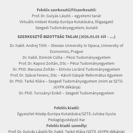
Felelős szerkesztő/Főszerkesztő:
Prof. Dr. Gulyás László – egyetemi tanár
Virtuális Intézet Közép-Európa Kutatására, főigazgató
Szegedi Tudományegyetem, kutató
SZERKESZTŐ BIZOTTSÁG TAGJAI (2026.01.01-től – …)
Dr. habil. Andrej Tóth – Silesian University in Opava, University of
Economics, Prague
Dr. habil. Dömök Csilla – Pécsi Tudományegyetem
Prof. Dr. Kaposi Zoltán, DSc – Pécsi Tudományegyetem
Dr. PhD. Maruzsa Zoltán – Eötvös Loránd Tudományegyetem
Prof. Dr. Szávai Ferenc, DSc – Károli Gáspár Református Egyetem
Dr. PhD. Tarkó Klára – Szegedi Tudományegyetem (mint az SZTE-
JGYPK dékánja)
Dr. PhD. Turcsányi Enikő – Szegedi Tudományegyetem
Felelős kiadó:
Egyesület Közép-Európa Kutatására/SZTE-Juhász Gyula
Pedagógusképző Kar
Felelős kiadó személy:
Prof. Dr. Gulyás László/Dr. habil. Tarkó Klára (SZTE JGYPK dékánja)