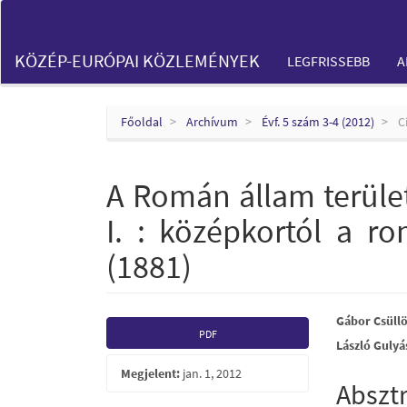
Main
Navigation
Main
KÖZÉP-EURÓPAI KÖZLEMÉNYEK
LEGFRISSEBB
A
Content
Sidebar
Főoldal
Archívum
Évf. 5 szám 3-4 (2012)
C
A Román állam terület
I. : középkortól a ro
(1881)
Article
Main
Gábor Csüll
PDF
László Gulyá
Sidebar
Articl
Megjelent:
jan. 1, 2012
Conte
Abszt