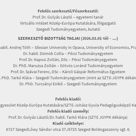
Felelős szerkesztő/Főszerkesztő:
Prof. Dr. Gulyás László – egyetemi tanár
Virtuális Intézet Közép-Európa Kutatására, főigazgató
Szegedi Tudományegyetem, kutató
SZERKESZTŐ BIZOTTSÁG TAGJAI (2026.01.01-től – …)
habil. Andrej Tóth – Silesian University in Opava, University of Economics, P
Dr. habil. Dömök Csilla – Pécsi Tudományegyetem
Prof. Dr. Kaposi Zoltán, DSc – Pécsi Tudományegyetem
Dr. PhD. Maruzsa Zoltán – Eötvös Loránd Tudományegyetem
Prof. Dr. Szávai Ferenc, DSc – Károli Gáspár Református Egyetem
. PhD. Tarkó Klára – Szegedi Tudományegyetem (mint az SZTE-JGYPK dékán
Dr. PhD. Turcsányi Enikő – Szegedi Tudományegyetem
Felelős kiadó:
Egyesület Közép-Európa Kutatására/SZTE-Juhász Gyula Pedagógusképző Ka
Felelős kiadó személy:
Prof. Dr. Gulyás László/Dr. habil. Tarkó Klára (SZTE JGYPK dékánja)
Kiadó székhelye:
6727 SzegedLőwy Sándor utca 37./6725 Szeged Boldogasszony sgt. 6.