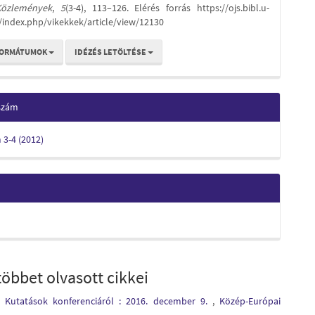
Közlemények
,
5
(3-4), 113–126. Elérés forrás https://ojs.bibl.u-
/index.php/vikekkek/article/view/12130
FORMÁTUMOK
IDÉZÉS LETÖLTÉSE
 szám
m 3-4 (2012)
öbbet olvasott cikkei
i Kutatások konferenciáról : 2016. december 9.
,
Közép-Európai