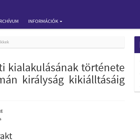
RCHÍVUM
INFORMÁCIÓK
ikkek
i kialakulásának története
mán királyság kikiálltásáig
ög
s
e
nt
rakt