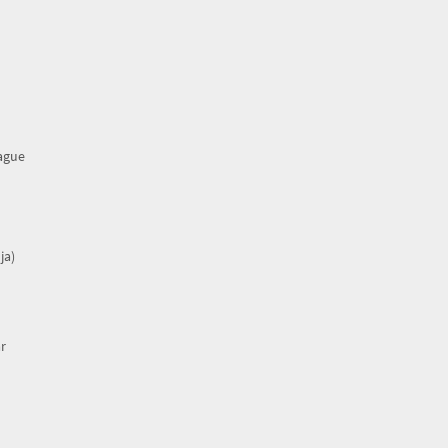
rague
ja)
r