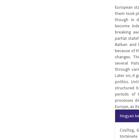
European sta
them took pla
though in d
become inde
breaking aw
partial stat
Balkan and 
because of th
changes. Th
several hist
through vari
Later on, it g
politics. Un
structured b
periods of 
processes di
Europe, as it
Articl
Hogyan kel
Detail
Csüllög, 
története 