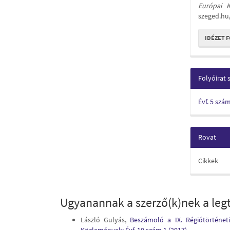
Európai 
szeged.hu
IDÉZET 
Folyóirat
Évf. 5 szá
Rovat
Cikkek
Ugyanannak a szerző(k)nek a legt
László Gulyás,
Beszámoló a IX. Régiótörténet