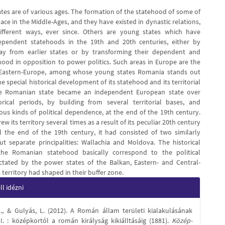
tes are of various ages. The formation of the statehood of some of
ce in the Middle-Ages, and they have existed in dynastic relations,
ifferent ways, ever since. Others are young states which have
pendent statehoods in the 19th and 20th centuries, either by
ay from earlier states or by transforming their dependent and
ehood in opposition to power politics. Such areas in Europe are the
Eastern-Europe, among whose young states Romania stands out
e special historical development of its statehood and its territorial
e Romanian state became an independent European state over
orical periods, by building from several territorial bases, and
ous kinds of political dependence, at the end of the 19th century.
rew its territory several times as a result of its peculiar 20th century
til the end of the 19th century, it had consisted of two similarly
ut separate principalities: Wallachia and Moldova. The historical
the Romanian statehood basically correspond to the political
ctated by the power states of the Balkan, Eastern- and Central-
s territory had shaped in their buffer zone.
e
l idézni
s
G., & Gulyás, L. (2012). A Román állam területi kialakulásának
I. : középkortól a román királyság kikiálltásáig (1881).
Közép-