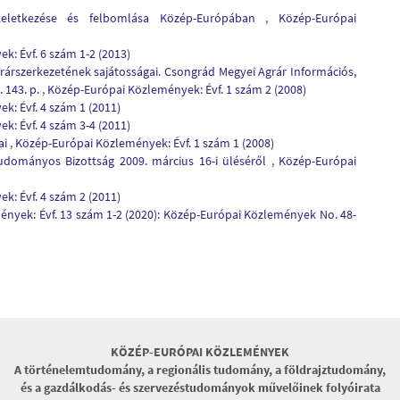
keletkezése és felbomlása Közép-Európában
,
Közép-Európai
: Évf. 6 szám 1-2 (2013)
rárszerkezetének sajátosságai. Csongrád Megyei Agrár Információs,
 143. p.
,
Közép-Európai Közlemények: Évf. 1 szám 2 (2008)
: Évf. 4 szám 1 (2011)
: Évf. 4 szám 3-4 (2011)
ai
,
Közép-Európai Közlemények: Évf. 1 szám 1 (2008)
dományos Bizottság 2009. március 16-i üléséről
,
Közép-Európai
: Évf. 4 szám 2 (2011)
nyek: Évf. 13 szám 1-2 (2020): Közép-Európai Közlemények No. 48-
KÖZÉP-EURÓPAI KÖZLEMÉNYEK
A történelemtudomány, a regionális tudomány, a földrajztudomány,
és a gazdálkodás- és szervezéstudományok művelőinek folyóirata