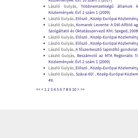
Közlemények: Évf. 10 szám 1 (2017)
László Gulyás,
Többnemzetiségű államok 
Közlemények: Évf. 2 szám 1 (2009)
László Gulyás,
Előszó
,
Közép-Európai Közlemények
László Gulyás,
Komarek Levente: A Dél-Alföld ag
Szolgáltató és Oktatásszervező Kht. Szeged, 2008.
László Gulyás,
Előszó
,
Közép-Európai Közlemények
László Gulyás,
Előszó
,
Közép-Európai Közlemények
László Gulyás,
A főszerkesztő lapindító gondolat
László Gulyás,
Beszámoló az MTA Regionális Tu
Közlemények: Évf. 2 szám 1 (2009)
László Gulyás,
Előszó
,
Közép-Európai Közlemények
László Gulyás,
Szávai 60!
,
Közép-Európai Közlemé
49.
<<
<
1
2
3
4
5
6
7
8
9
10
>
>>