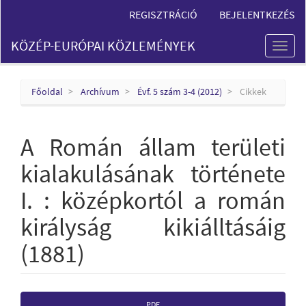
Main
REGISZTRÁCIÓ
BEJELENTKEZÉS
Navigation
Main
KÖZÉP-EURÓPAI KÖZLEMÉNYEK
Content
Toggl
Sidebar
naviga
Főoldal
Archívum
Évf. 5 szám 3-4 (2012)
Cikkek
A Román állam területi
kialakulásának története
I. : középkortól a román
királyság kikiálltásáig
(1881)
Article
PDF