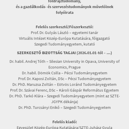
földrajztudomány,
és a gazdálkodás- és szervezéstudományok művelőinek
folyóirata
Felelős szerkesztő/Főszerkesztő:
Prof. Dr. Gulyás László – egyetemi tanár
Virtuális Intézet Közép-Európa Kutatására, főigazgató
Szegedi Tudományegyetem, kutató
SZERKESZTŐ BIZOTTSÁG TAGJAI (2026.01.01-től – …)
Dr. habil. Andrej Tóth – Silesian University in Opava, University of
Economics, Prague
Dr. habil. Dömök Csilla – Pécsi Tudományegyetem
Prof. Dr. Kaposi Zoltán, DSc – Pécsi Tudományegyetem
Dr. PhD. Maruzsa Zoltán – Eötvös Loránd Tudományegyetem
Prof. Dr. Szávai Ferenc, DSc – Károli Gáspár Református Egyetem
Dr. PhD. Tarkó Klára – Szegedi Tudományegyetem (mint az SZTE-
JGYPK dékánja)
Dr. PhD. Turcsányi Enikő – Szegedi Tudományegyetem
Felelős kiadó:
Egyesület Közép-Európa Kutatására/SZTE-Juhász Gyula