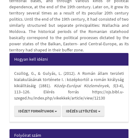
territorial bases, and through various kinds of political
dependence, at the end of the 19th century. Later on, it grew its
territory several times as a result of its peculiar 20th century
politics. Until the end of the 19th century, it had consisted of two
similarly structured but separate principalities: Wallachia and
Moldova. The historical periods of the Romanian statehood
basically correspond to the political processes dictated by the
power states of the Balkan, Eastern- and Central-Europe, as its
territory had shaped in their buffer zone.
Article
Hogyan kell idézni
Details
Csüllög, G., & Gulyás, L. (2012). A Román állam területi
kialakulásának története I. : középkortól a román királyság
kikiálltásáig (1881).
Közép-Európai Közlemények
,
5
(3-4),
113–126. Elérés forrás https://ojs.bibl.u-
szeged.hu/index.php/vikekkek/article/view/12130
IDÉZET FORMÁTUMOK
IDÉZÉS LETÖLTÉSE
Folyóirat szám