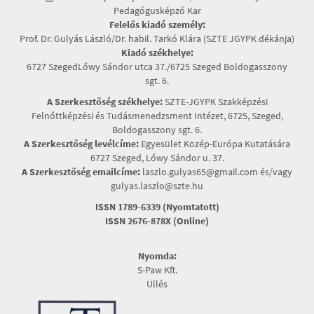
Pedagógusképző Kar
Felelős kiadó személy:
Prof. Dr. Gulyás László/Dr. habil. Tarkó Klára (SZTE JGYPK dékánja)
Kiadó székhelye:
6727 SzegedLőwy Sándor utca 37./6725 Szeged Boldogasszony
sgt. 6.
A Szerkesztőség székhelye:
SZTE-JGYPK Szakképzési
Felnőttképzési és Tudásmenedzsment Intézet, 6725, Szeged,
Boldogasszony sgt. 6.
A Szerkesztőség levélcíme:
Egyesület Közép-Európa Kutatására
6727 Szeged, Lőwy Sándor u. 37.
A Szerkesztőség emailcíme:
laszlo.gulyas65@gmail.com és/vagy
gulyas.laszlo@szte.hu
ISSN 1789-6339 (Nyomtatott)
ISSN 2676-878X (Online)
Nyomda:
S-Paw Kft.
Üllés