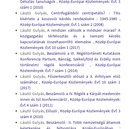
Délszláv tanulságok
,
Közép-Európai Közlemények: Évf. 3
szám 1 (2010)
László Gulyás,
Centrifugálisból centripetális? : Tito
kísérlete a koszovói kérdés rendezésére : 1945-1980
,
Közép-Európai Közlemények: Évf. 1 szám 2 (2008)
László Gulyás,
A rendszer változik a módszer marad? A
közigazgatási térfelosztás és a nemzeti kérdés
kapcsolatának összehasonlító elemzése
,
Közép-Európai
Közlemények: Évf. 10 szám 1 (2017)
László Gulyás,
Beszámoló a VI. Régiótörténeti Kutatások
Konferencia Partium, Bánság, Székelyföld és Erdély mint
történelmi régiók konferenciáról
,
Közép-Európai
Közlemények: Évf. 7 szám 1 (2014)
László Gulyás,
Főszerkesztői előszó a X. évfolyam első
számához
,
Közép-Európai Közlemények: Évf. 10 szám 1
(2017)
László Gulyás,
Beszámoló a IV. Régiók a Kárpát-medencén
innen és túl konferenciáról
,
Közép-Európai Közlemények:
Évf. 4 szám 1 (2011)
László Gulyás,
Előszó
,
Közép-Európai Közlemények: Évf. 3
szám 4 (2010)
László Gulyás,
Beszámoló : II. Több nemzetiségű államok
keletkezése és felbomlása Közép-Európában :