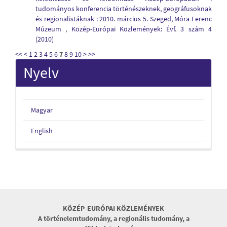
tudományos konferencia történészeknek, geográfusoknak
és regionalistáknak : 2010. március 5. Szeged, Móra Ferenc
Múzeum
,
Közép-Európai Közlemények: Évf. 3 szám 4
(2010)
<<
<
1
2
3
4
5
6
7
8
9
10
>
>>
Nyelv
Magyar
English
KÖZÉP-EURÓPAI KÖZLEMÉNYEK
A történelemtudomány, a regionális tudomány, a