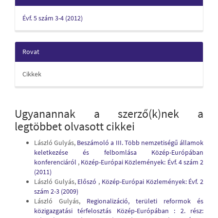
Évf. 5 szám 3-4 (2012)
Rovat
Cikkek
Ugyanannak a szerző(k)nek a
legtöbbet olvasott cikkei
László Gulyás,
Beszámoló a III. Több nemzetiségű államok
keletkezése és felbomlása Közép-Európában
konferenciáról
,
Közép-Európai Közlemények: Évf. 4 szám 2
(2011)
László Gulyás,
Előszó
,
Közép-Európai Közlemények: Évf. 2
szám 2-3 (2009)
László Gulyás,
Regionalizáció, területi reformok és
közigazgatási térfelosztás Közép-Európában : 2. rész: