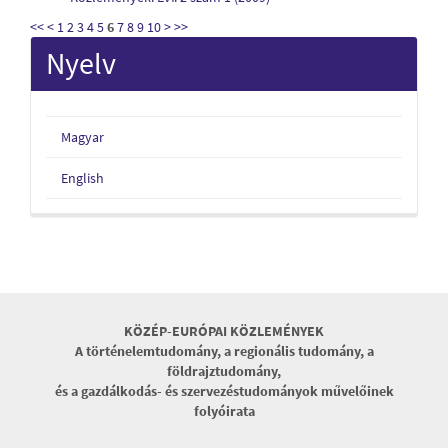
<<
<
1
2
3
4
5
6
7
8
9
10
>
>>
Nyelv
Magyar
English
KÖZÉP-EURÓPAI KÖZLEMÉNYEK
A történelemtudomány, a regionális tudomány, a
földrajztudomány,
és a gazdálkodás- és szervezéstudományok művelőinek
folyóirata