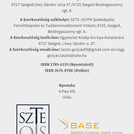
6727 SzegedLőwy Sándor utca 37./6725 Szeged Boldogasszony
sgt. 6.
A Szerkesztőség székhelye:
SZTE-JGYPK Szakképzési
Felnőttképzési és Tudásmenedzsment Intézet, 6725, Szeged,
Boldogasszony sgt. 6.
A Szerkesztőség levélcíme:
Egyesület Közép-Európa Kutatására
6727 Szeged, Lőwy Sándor u. 37.
A Szerkesztőség emailcíme:
laszlo.gulyas65@gmail.com és/vagy
gulyas.laszlo@szte.hu
ISSN 1789-6339 (Nyomtatott)
ISSN 2676-878X (Online)
Nyomda:
S-Paw Kft.
Üllés