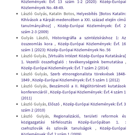
Közlemények: Évf. 13 szám 1-2 (2020): Közép-Európai
Közlemények No. 48-49.
László Gulyás, Katalin Botos,
Helyesbítés [Botos Katalin:
Kihívások a Kárpát-medencében a XXI. század elején című
tanulmányához]
,
Közép-Európai Közlemények: Évf. 2
szám 2-3 (2009)
Gulyás László,
Historiográfia a szintézisíráshoz 1: Az
összeomlás kora
,
Közép-Európai Közlemények: Évf. 16
szám 1 (2023): Közép-Európai Közlemények No. 56
László Gulyás,
[Virtuális Intézet Közép-Európa Kutatására]
1. Vezetői összefoglaló : tevékenységeink bemutatása
,
Közép-Európai Közlemények: Évf. 7 szám 2 (2014)
László Gulyás,
Szerb etnoregionalista törekvések 1848-
1849
,
Közép-Európai Közlemények: Évf. 5 szám 1 (2012)
László Gulyás,
Beszámoló a II. Régiótörténeti kutatások
konferenciáról
,
Közép-Európai Közlemények: Évf. 4 szám 1
(2011)
László Gulyás,
Előszó
,
Közép-Európai Közlemények: Évf. 3
szám 2 (2010)
László Gulyás,
Regionalizáció, területi reformok és
közigazgatási térfelosztás Közép-Európában 1. :
csehszlovák és szlovák tanulságok
,
Közép-Európai
Közlemények: Évf. 2 szám 1 (2009)