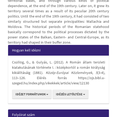
territorial bases, and through various kinds of political
dependence, at the end of the 19th century. Later on, it grew its
territory several times as a result of its peculiar 20th century
politics. Until the end of the 19th century, it had consisted of two
similarly structured but separate principalities: Wallachia and
Moldova. The historical periods of the Romanian statehood
basically correspond to the political processes dictated by the
power states of the Balkan, Eastern- and Central-Europe, as its
territory had shaped in their buffer zone.
Article
Hogyan kell idézni
Details
Csüllög, G., & Gulyás, L. (2012). A Román állam területi
kialakulásának története I. : középkortól a román királyság
kikiálltásáig (1881).
Közép-Európai Közlemények
,
5
(3-4),
113–126. Elérés forrás https://ojs.bibl.u-
szeged.hu/index.php/vikekkek/article/view/12130
IDÉZET FORMÁTUMOK
IDÉZÉS LETÖLTÉSE
Folyóirat szám