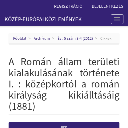
Main
REGISZTRÁCIÓ
BEJELENTKEZÉS
Navigation
Main
KÖZÉP-EURÓPAI KÖZLEMÉNYEK
Content
Toggl
Sidebar
naviga
Főoldal
Archívum
Évf. 5 szám 3-4 (2012)
Cikkek
A Román állam területi
kialakulásának története
I. : középkortól a román
királyság kikiálltásáig
(1881)
Article
PDF