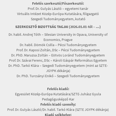
Felelős szerkesztő/Főszerkesztő:
Prof. Dr. Gulyás László – egyetemi tanár
Virtuális Intézet Közép-Európa Kutatására, főigazgató
Szegedi Tudományegyetem, kutató
SZERKESZTŐ BIZOTTSÁG TAGJAI (2026.01.01-től – …)
Dr. habil. Andrej Tóth – Silesian University in Opava, University of
Economics, Prague
Dr. habil. Dömök Csilla – Pécsi Tudományegyetem
Prof. Dr. Kaposi Zoltán, DSc – Pécsi Tudományegyetem
Dr. PhD. Maruzsa Zoltán – Eötvös Loránd Tudományegyetem
Prof. Dr. Szávai Ferenc, DSc – Károli Gáspár Református Egyetem
Dr. PhD. Tarkó Klára – Szegedi Tudományegyetem (mint az SZTE-
JGYPK dékánja)
Dr. PhD. Turcsányi Enikő – Szegedi Tudományegyetem
Felelős kiadó:
Egyesület Közép-Európa Kutatására/SZTE-Juhász Gyula
Pedagógusképző Kar
Felelős kiadó személy:
Prof. Dr. Gulyás László/Dr. habil. Tarkó Klára (SZTE JGYPK dékánja)
Kiadó székhelye: