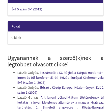
Évf. 5 szám 3-4 (2012)
Rovat
Cikkek
Ugyanannak a szerző(k)nek a
legtöbbet olvasott cikkei
László Gulyás,
Beszámoló a IX. Régiók a Kárpát-medencén
innen és túl konferenciáról
,
Közép-Európai Közlemények:
Évf. 9 szám 1 (2016)
László Gulyás,
Előszó
,
Közép-Európai Közlemények: Évf. 2
szám 1 (2009)
László Gulyás,
A trianoni békediktátum történetének új
kutatási irányai: ideiglenes államterek a magyar királyság
területén. 1. Elméleti alapvetés
,
Közép-Európai