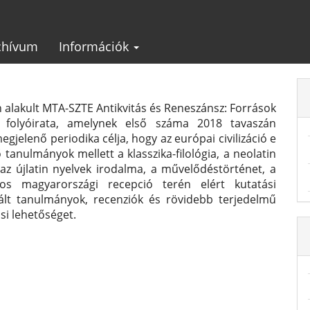
chívum
Információk
 alakult MTA-SZTE Antikvitás és Reneszánsz: Források
folyóirata, amelynek első száma 2018 tavaszán
gjelenő periodika célja, hogy az európai civilizáció e
 tanulmányok mellett a klasszika-filológia, a neolatin
az újlatin nyelvek irodalma, a művelődéstörténet, a
s magyarországi recepció terén elért kutatási
ált tanulmányok, recenziók és rövidebb terjedelmű
si lehetőséget.