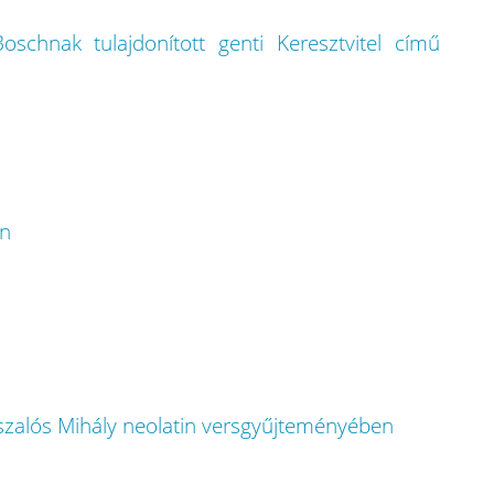
schnak tulajdonított genti Keresztvitel című
an
Aszalós Mihály neolatin versgyűjteményében