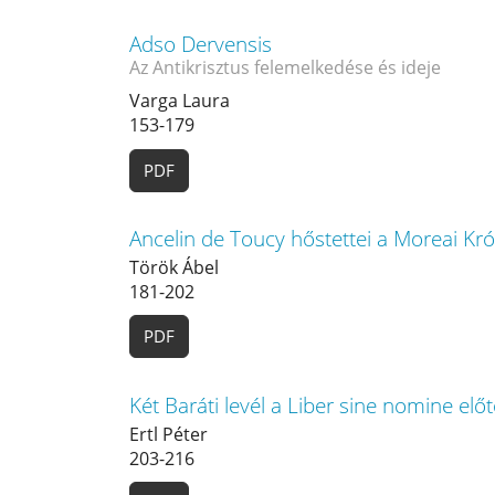
Adso Dervensis
Az Antikrisztus felemelkedése és ideje
Varga Laura
153-179
PDF
Ancelin de Toucy hőstettei a Moreai Kr
Török Ábel
181-202
PDF
Két Baráti levél a Liber sine nomine elő
Ertl Péter
203-216