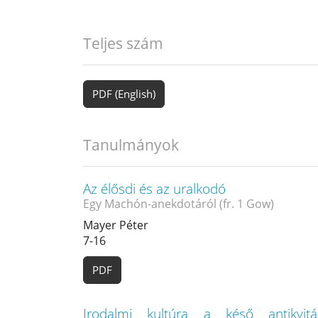
Teljes szám
PDF (English)
Tanulmányok
Az élősdi és az uralkodó
Egy Machón-anekdotáról (fr. 1 Gow)
Mayer Péter
7-16
PDF
Irodalmi kultúra a késő antikvitá