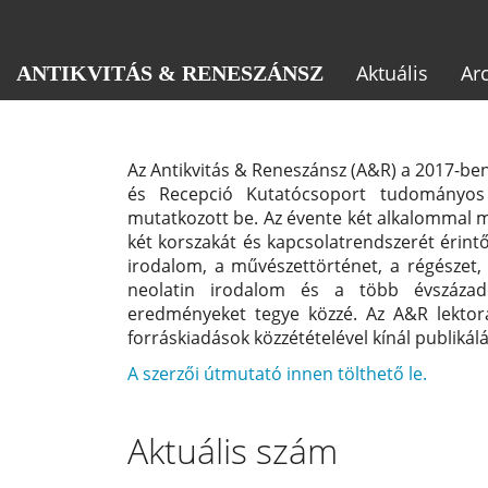
Main
Navigation
Main
Aktuális
Ar
ANTIKVITÁS & RENESZÁNSZ
Content
Sidebar
Az Antikvitás & Reneszánsz (A&R) a 2017-ben
és Recepció Kutatócsoport tudományos 
mutatkozott be. Az évente két alkalommal me
két korszakát és kapcsolatrendszerét érintő
irodalom, a művészettörténet, a régészet, 
neolatin irodalom és a több évszázado
eredményeket tegye közzé. Az A&R lektor
forráskiadások közzétételével kínál publikálá
A szerzői útmutató innen tölthető le.
Aktuális szám