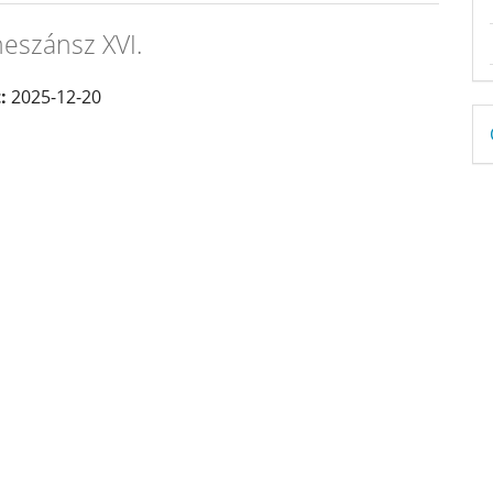
neszánsz XVI.
t:
2025-12-20
D
B