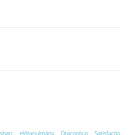
sban: előtanulmány Dracontius Satisfactio