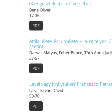
(Kiengesztelés) című verséhez
Bene Olivér
17-36
PDF
Attila élete és utóélete – a rejtélye
szerint
Darvas Mátyás, Fehér Bence, Tóth Anna Judi
37-57
PDF
Levél vagy királytükör? Francesco Petrar
Lázár István Dávid
59-70
PDF