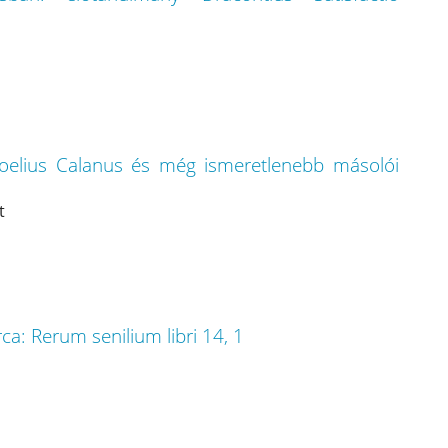
s Coelius Calanus és még ismeretlenebb másolói
t
ca: Rerum senilium libri 14, 1