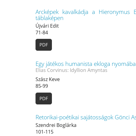
Arcképek kavalkádja a Hieronymus Bo
táblaképen
Újvári Edit
71-84
PDF
Egy játékos humanista ekloga nyomáb
Elias Corvinus: Idyllion Amyntas
Szász Keve
85-99
PDF
Retorikai-poétikai sajátosságok Gönci 
Szendrei Boglárka
101-115