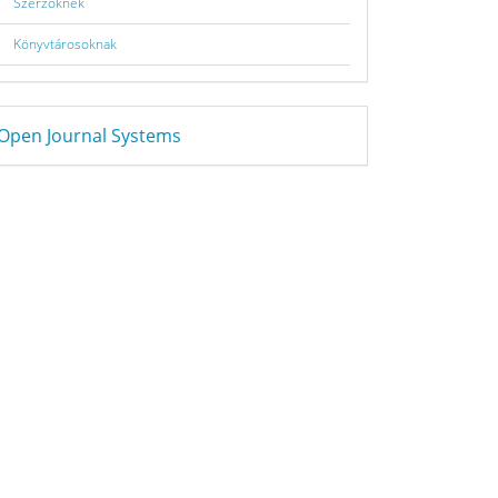
Szerzőknek
Könyvtárosoknak
eveloped
Open Journal Systems
y