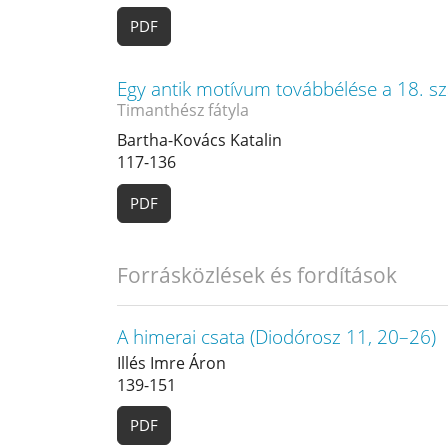
PDF
Egy antik motívum továbbélése a 18. sz
Timanthész fátyla
Bartha-Kovács Katalin
117-136
PDF
Forrásközlések és fordítások
A himerai csata (Diodórosz 11, 20–26)
Illés Imre Áron
139-151
PDF