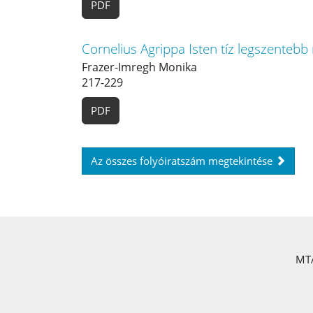
PDF
Cornelius Agrippa Isten tíz legszentebb
Frazer-Imregh Monika
217-229
PDF
Az összes folyóiratszám megtekintése
MTA